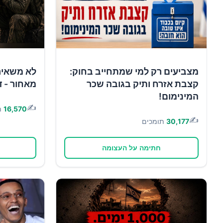
מצביעים רק למי שמתחייב בחוק:
לא משאיר
קצבת אזרח ותיק בגובה שכר
מאחור - ד
המינימום!
✍️
16,570
ת
✍️
30,177
תומכים
חתימה על העצומה