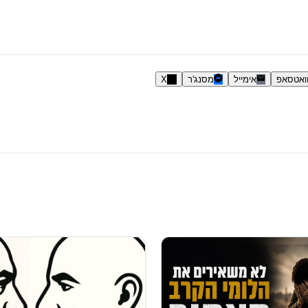
ואטסאפ
אימייל
מסנג'ר
X