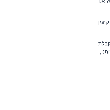
 אנו
ק זמן
 קבלת
תנו,