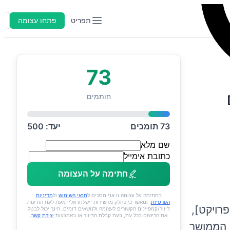
תפריט
פתחו עצומה
ה
73
חותמים
73
תומכים
יעד:
500
שם מלא
כתובת אימייל
חתימה על העצומה
בחתימה על עצומה זו אני מסכים ל
תנאי השימוש
ול
מדיניות
הפרטיות
, ומאשר כי כחלק מהשירות יישלחו אליי מעת לעת הודעות
רויקט],
דיוור/קמפיינים הקשורים לעצומה ולנושאים דומים. הינך יכול לבטל
את הרישום בכל עת, בעת קבלת הדיוור או באמצעות
יצירת קשר
.
ב הממושך