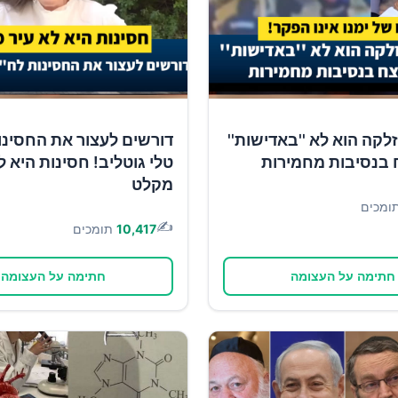
זלקה הוא לא ''באדישות''
דורשים לעצור את החסינו
 בנסיבות מחמירות
טלי גוטליב! חסינות היא ל
מקלט
ומכים
✍️
10,417
תומכים
חתימה על העצומה
חתימה על העצומה