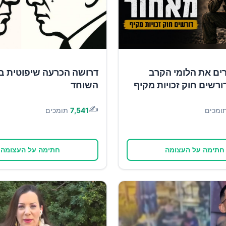
ים את הלומי הקרב
דרושה הכרעה שיפוטית ב
ורשים חוק זכויות מקיף
השוחד
✍️
ומכים
7,541
תומכים
חתימה על העצומה
חתימה על העצומה