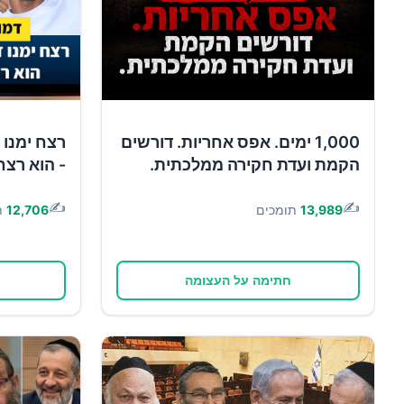
1,000 ימים. אפס אחריות. דורשים
רצח ימנו 
הקמת ועדת חקירה ממלכתית.
- הוא רצח
✍️
✍️
13,989
תומכים
12,706
ת
חתימה על העצומה