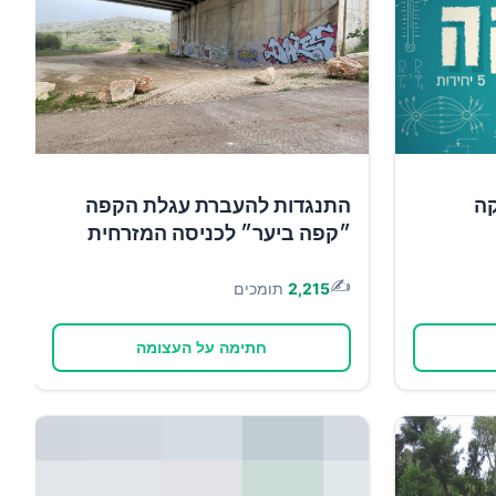
קה
התנגדות להעברת עגלת הקפה
״קפה ביער״ לכניסה המזרחית
✍️
2,215
תומכים
חתימה על העצומה