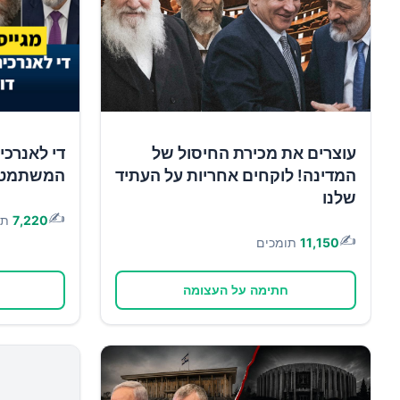
עוצרים את מכירת החיסול של
די לאנרכי
המדינה! לוקחים אחריות על העתיד
המשתמטים 
שלנו
✍️
7,220
תו
✍️
11,150
תומכים
חתימה על העצומה