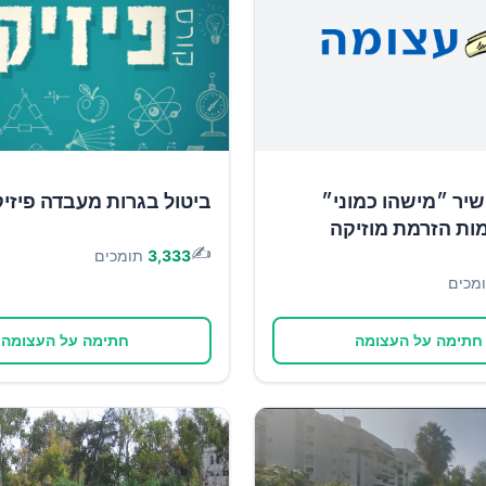
יר ״מישהו כמוני״
ביטול בגרות מעבדה פיזי
ות הזרמת מוזיקה
✍️
3,333
תומכים
מכים
חתימה על העצומה
חתימה על העצומה