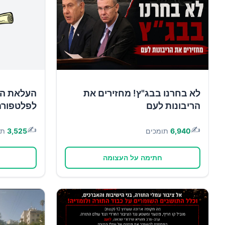
לא בחרנו בבג"ץ! מחזירים את
העלאת הש
הריבונות לעם
לפלטפורמ
✍️
✍️
6,940
תומכים
3,525
תו
חתימה על העצומה