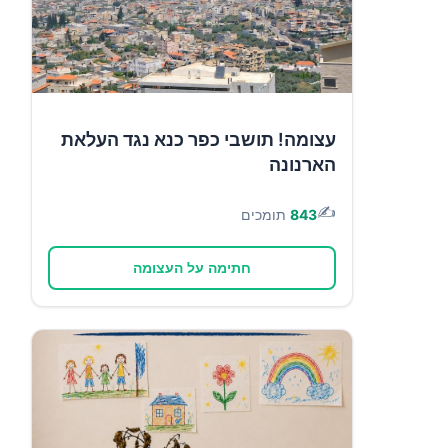
עצומה! תושבי כפר כנא נגד העלאת
הארנונה
✍️
843
תומכים
חתימה על העצומה