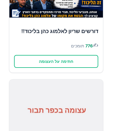
דורשים שריון לאלמוג כהן בליכוד‼️
✍️
776
תומכים
חתימה על העצומה