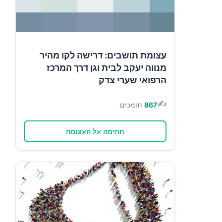
עצומת תושבים: דרישה לקו מהיר
מנווה יעקב לבית וגן דרך המרכז
הרפואי שערי צדק
✍️
867
תומכים
חתימה על העצומה