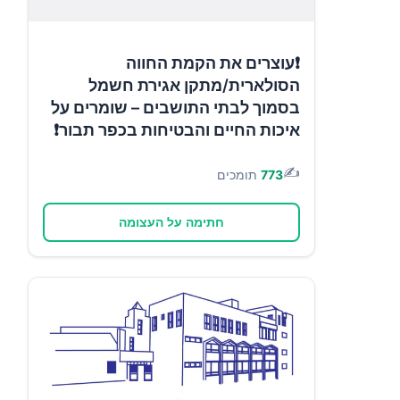
❗עוצרים את הקמת החווה
הסולארית/מתקן אגירת חשמל
בסמוך לבתי התושבים – שומרים על
איכות החיים והבטיחות בכפר תבור❗
✍️
773
תומכים
חתימה על העצומה