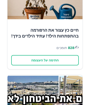
חיים כץ עצור את הרפורמה
בהתפתחות הילד! עתיד הילדים בידך!
✍️
828
תומכים
חתימה על העצומה