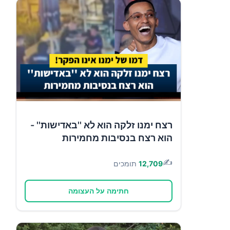
רצח ימנו זלקה הוא לא ''באדישות'' -
הוא רצח בנסיבות מחמירות
✍️
12,709
תומכים
חתימה על העצומה