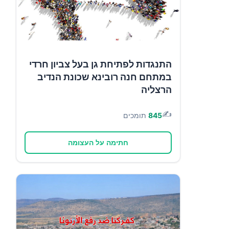
התנגדות לפתיחת גן בעל צביון חרדי
במתחם חנה רובינא שכונת הנדיב
הרצליה
✍️
845
תומכים
חתימה על העצומה