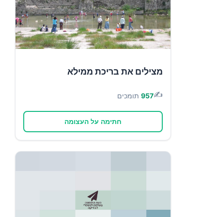
מצילים את בריכת ממילא
✍️
957
תומכים
חתימה על העצומה