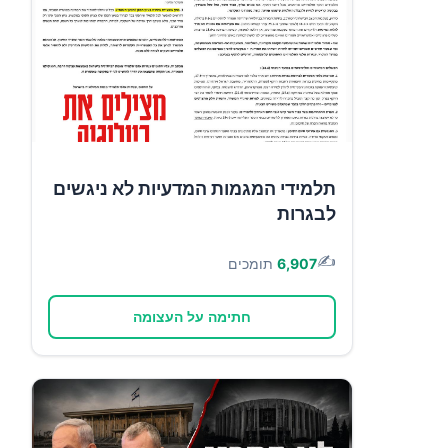
תלמידי המגמות המדעיות לא ניגשים
לבגרות
✍️
6,907
תומכים
חתימה על העצומה