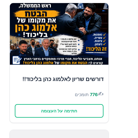
דורשים שריון לאלמוג כהן בליכוד‼️
✍️
776
תומכים
חתימה על העצומה