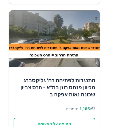
התנגדות לפתיחת רח' גליקסברג
מכיוון פנחס רוזן בת"א - הרס צביון
שכונת נאות אפקה ב'
✍️
1,165
תומכים
חתימה על העצומה