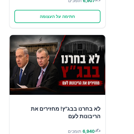
6,907
תומכים
חתימה על העצומה
לא בחרנו בבג"ץ! מחזירים את
הריבונות לעם
✍️
6,940
תומכים