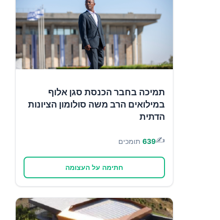
תמיכה בחבר הכנסת סגן אלוף
במילואים הרב משה סולומון הציונות
הדתית
✍️
639
תומכים
חתימה על העצומה