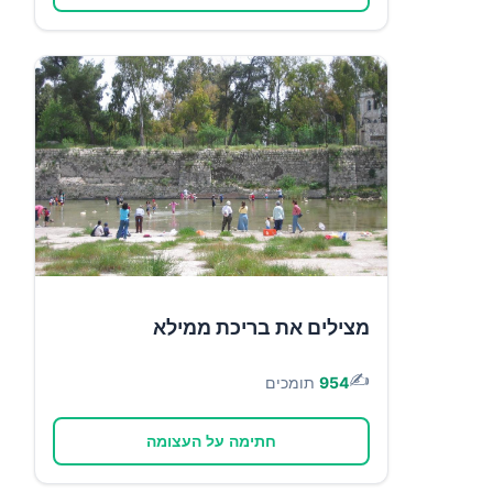
מצילים את בריכת ממילא
✍️
954
תומכים
חתימה על העצומה