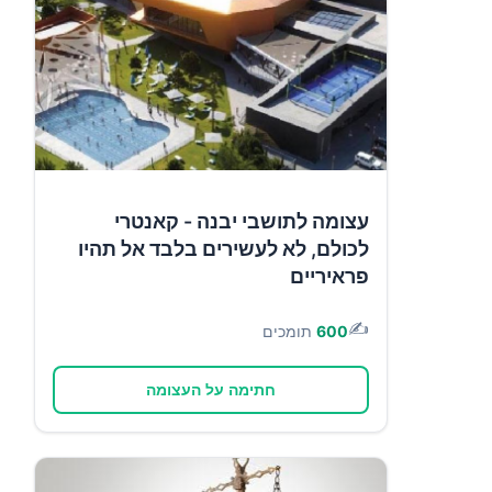
עצומה לתושבי יבנה - קאנטרי
לכולם, לא לעשירים בלבד אל תהיו
פראיריים
✍️
600
תומכים
חתימה על העצומה