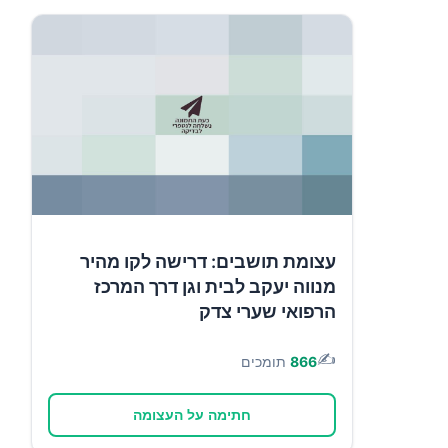
עצומת תושבים: דרישה לקו מהיר
מנווה יעקב לבית וגן דרך המרכז
הרפואי שערי צדק
✍️
866
תומכים
חתימה על העצומה