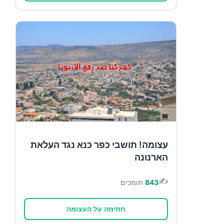
עצומה! תושבי כפר כנא נגד העלאת
הארנונה
✍️
843
תומכים
חתימה על העצומה