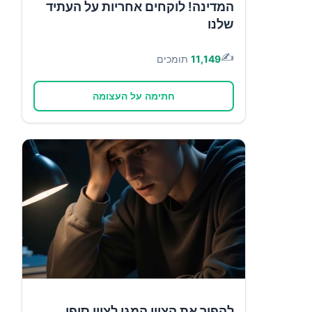
המדינה! לוקחים אחריות על העתיד
שלנו
✍️
11,149
תומכים
חתימה על העצומה
להפוך את הציון המגן לציון סופי