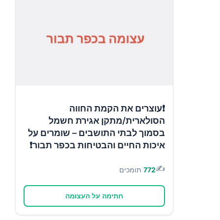
❗עוצרים את הקמת החווה
הסולארית/מתקן אגירת חשמל
בסמוך לבתי התושבים – שומרים על
איכות החיים והבטיחות בכפר תבור❗
✍️
772
תומכים
חתימה על העצומה