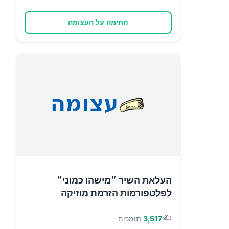
חתימה על העצומה
העלאת השיר ״מישהו כמוני״
לפלטפורמות הזרמת מוזיקה
✍️
3,517
תומכים