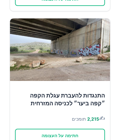
התנגדות להעברת עגלת הקפה
״קפה ביער״ לכניסה המזרחית
✍️
2,215
תומכים
חתימה על העצומה