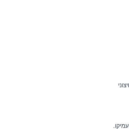
וני
.
עמיקו