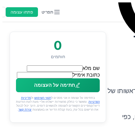
תפריט
פתחו עצומה
ה
0
חותמים
שם מלא
כתובת אימייל
חתימה על העצומה
ראשותו של
בחתימה על עצומה זו אני מסכים ל
תנאי השימוש
ול
מדיניות
הפרטיות
, ומאשר כי כחלק מהשירות יישלחו אליי מעת לעת הודעות
דיוור/קמפיינים הקשורים לעצומה ולנושאים דומים. הינך יכול לבטל
את הרישום בכל עת, בעת קבלת הדיוור או באמצעות
יצירת קשר
.
 כפי