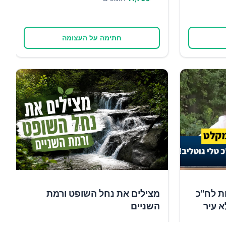
חתימה על העצומה
ת לח"כ
מצילים את נחל השופט ורמת
א עיר
השניים