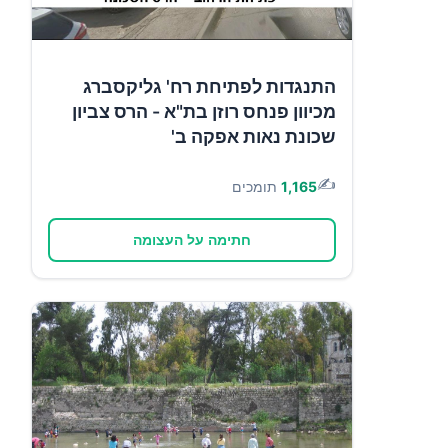
התנגדות לפתיחת רח' גליקסברג
מכיוון פנחס רוזן בת"א - הרס צביון
שכונת נאות אפקה ב'
✍️
1,165
תומכים
חתימה על העצומה