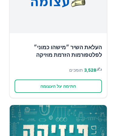
העלאת השיר ״מישהו כמוני״
לפלטפורמות הזרמת מוזיקה
✍️
3,528
תומכים
חתימה על העצומה