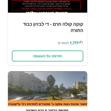
קוקה קולה חרם - די לבזיון כבוד
התורה
✍️
1,777
תומכים
חתימה על העצומה