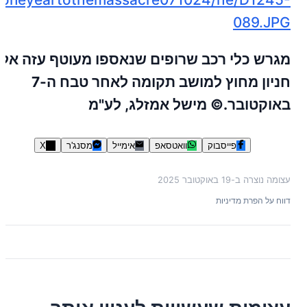
089.JPG
מגרש כלי רכב שרופים שנאספו מעוטף עזה אל
חניון מחוץ למושב תקומה לאחר טבח ה-7
באוקטובר.© מישל אמזלג, לע"מ
פייסבוק
וואטסאפ
אימייל
מסנג'ר
X
עצומה נוצרה ב-
19 באוקטובר 2025
דווח על הפרת מדיניות