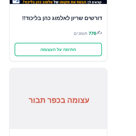
דורשים שריון לאלמוג כהן בליכוד‼️
✍️
776
תומכים
חתימה על העצומה