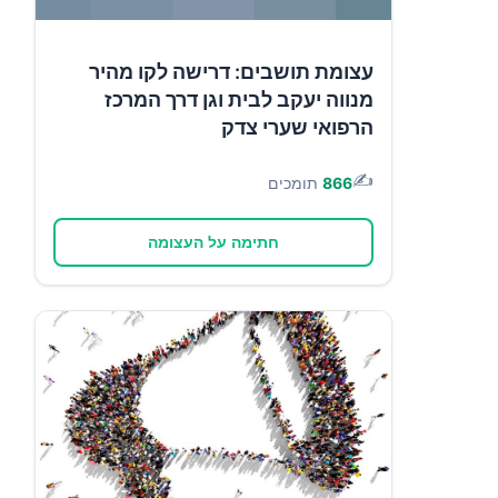
עצומת תושבים: דרישה לקו מהיר
מנווה יעקב לבית וגן דרך המרכז
הרפואי שערי צדק
✍️
866
תומכים
חתימה על העצומה