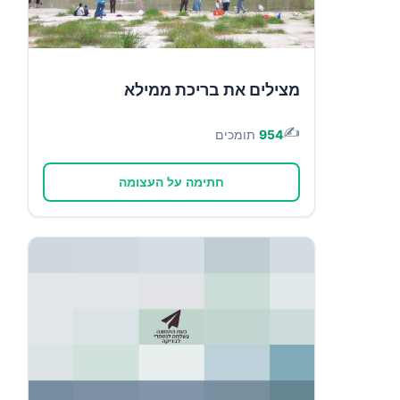
מצילים את בריכת ממילא
✍️
954
תומכים
חתימה על העצומה