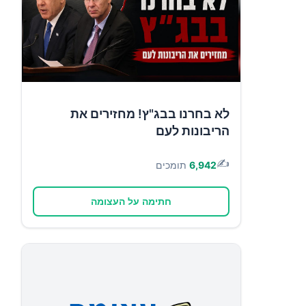
לא בחרנו בבג"ץ! מחזירים את
הריבונות לעם
✍️
6,942
תומכים
חתימה על העצומה