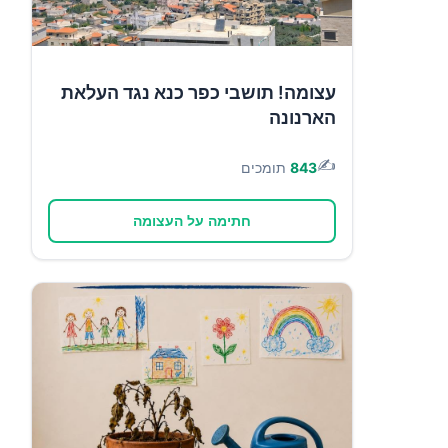
עצומה! תושבי כפר כנא נגד העלאת
הארנונה
✍️
843
תומכים
חתימה על העצומה