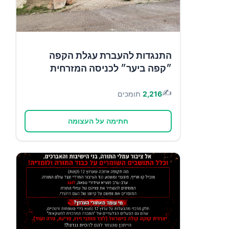
התנגדות להעברת עגלת הקפה
״קפה ביער״ לכניסה המזרחית
✍️
2,216
תומכים
חתימה על העצומה