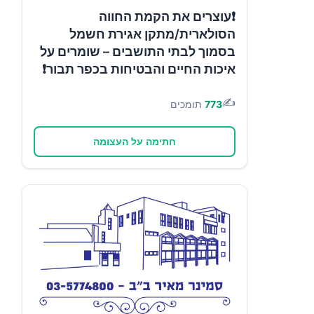
❗עוצרים את הקמת החווה
הסולארית/מתקן אגירת חשמל
בסמוך לבתי התושבים – שומרים על
איכות החיים והבטיחות בכפר תבור❗
✍️
773
תומכים
חתימה על העצומה