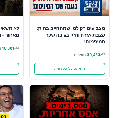
מצביעים רק למי שמתחייב בחוק:
לא משאיר
קצבת אזרח ותיק בגובה שכר
מאחור - ד
המינימום!
✍️
16,601
ת
✍️
30,453
תומכים
חתימה על העצומה