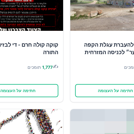
להעברת עגלת הקפה
קוקה קולה חרם - די לבזיון
ר״ לכניסה המזרחית
התורה
✍️
מכים
1,777
תומכים
חתימה על העצומה
חתימה על העצומה