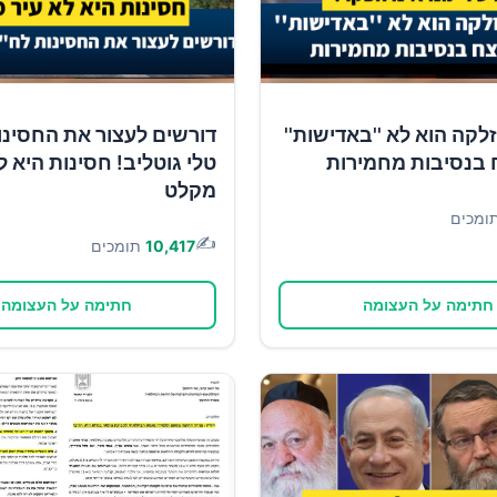
זלקה הוא לא ''באדישות''
דורשים לעצור את החסינו
 בנסיבות מחמירות
טלי גוטליב! חסינות היא ל
מקלט
ומכים
✍️
10,417
תומכים
חתימה על העצומה
חתימה על העצומה