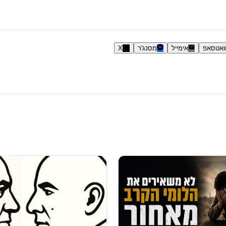
ואטסאפ
אימייל
מסנג'ר
X