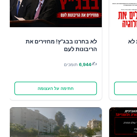
 לא
לא בחרנו בבג"ץ! מחזירים את
הריבונות לעם
✍️
6,944
תומכים
חתימה על העצומה