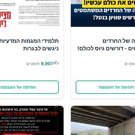
ה של החרדים
תלמידי המגמות המדעיות
- דורשים גיוס לכולם!
ניגשים לבגרות
✍️
מכים
6,907
תומכים
חתימה על העצומה
חתימה על העצומה