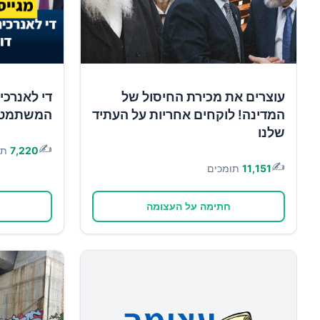
עוצרים את מכירת החיסול של
די לאנרכי
המדינה! לוקחים אחריות על העתיד
המשתמטים 
שלנו
✍️
7,220
תו
✍️
11,151
תומכים
חתימה על העצומה