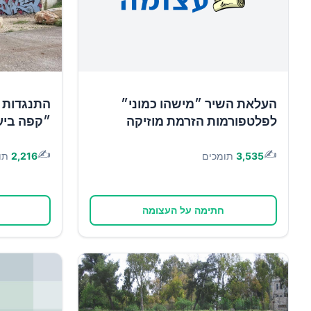
העלאת השיר ״מישהו כמוני״
התנגדות 
לפלטפורמות הזרמת מוזיקה
״קפה ביע
✍️
✍️
3,535
תומכים
2,216
תו
חתימה על העצומה