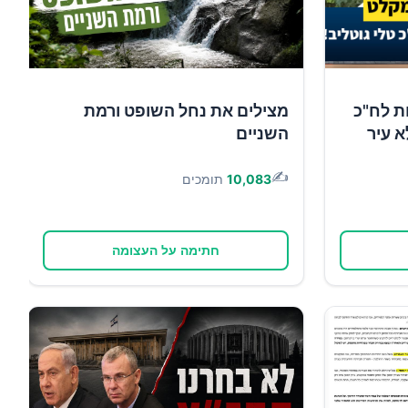
ת לח"כ
מצילים את נחל השופט ורמת
א עיר
השניים
✍️
10,083
תומכים
חתימה על העצומה