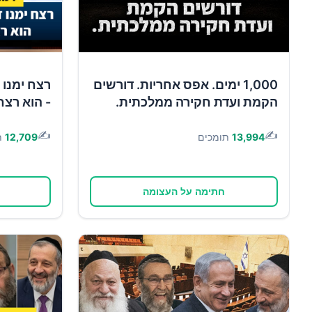
1,000 ימים. אפס אחריות. דורשים
רצח ימנו 
הקמת ועדת חקירה ממלכתית.
- הוא רצח
✍️
✍️
13,994
תומכים
12,709
ת
חתימה על העצומה