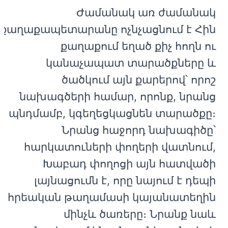
Ժամանակ առ ժամանակ
քաղաքապետարանը ոչնչացնում է Հին
քաղաքում եղած քիչ հողն ու
կանաչապատ տարածքները և
ծածկում այն ​​քարերով՝ որոշ
նախագծերի համար, որոնք, նրանց
պնդմամբ, կգեղեցկացնեն տարածքը։
Նրանց հաջորդ նախագիծը՝
հարկատուների փողերի վատնում,
Խաբադ փողոցի այն հատվածի
լայնացումն է, որը նայում է դեպի
հրեական թաղամասի կայանատեղին
մինչև ծառերը։ Նրանք նաև