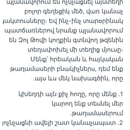
պլանավորում են ոչնչացնել այնտեղի
բոլոր գեղեցիկ մեծ, վառ կանաչ
կակտուսները։ Եվ ինչ-ինչ տարօրինակ
պատճառներով նրանք պլանավորում
են Զոլ Թովի կողքին գտնվող թզենին
տեղափոխել մի տեղից մյուսը։
Մենք՝ հրեական և հայկական
թաղամասերի բնակիչներս, դեմ ենք
այս ևս մեկ նախագծին, որը.
1. կխեղդի այն քիչ հողը, որը մենք
կարող ենք տեսնել մեր
թաղամասերում.
2. կոչնչացնի ավելի շատ կանաչապատ