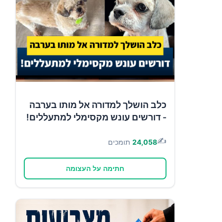
כלב הושלך למדורה אל מותו בערבה
- דורשים עונש מקסימלי למתעללים!
✍️
24,058
תומכים
חתימה על העצומה