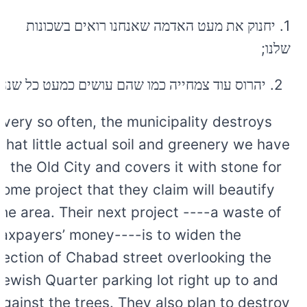
1.
יחנוק את מעט האדמה שאנחנו רואים בשכונות
;
שלנו
2.
יהרוס עוד צמחייה כמו שהם עושים כמעט כל שנה
Every so often, the municipality destroys
what little actual soil and greenery we have
in the Old City and covers it with stone for
some project that they claim will beautify
the area. Their next project ----a waste of
taxpayers’ money----is to widen the
section of Chabad street overlooking the
Jewish Quarter parking lot right up to and
against the trees. They also plan to destroy