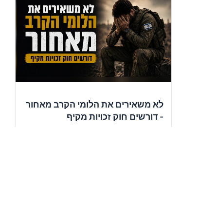
לא משאירים את הלומי הקרב מאחור
- דורשים חוק זכויות מקיף
✍️
16,551
תומכים
חתימה על העצומה