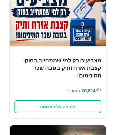
מצביעים רק למי שמתחייב בחוק:
קצבת אזרח ותיק בגובה שכר
המינימום!
✍️
29,514
תומכים
חתימה על העצומה