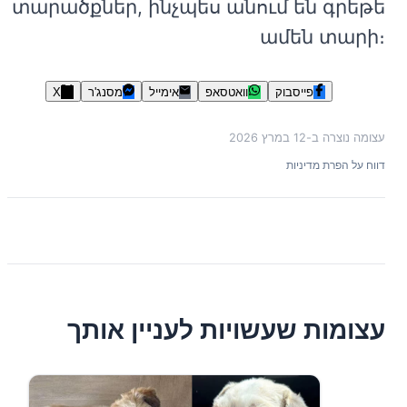
տարածքներ, ինչպես անում են գրեթե
ամեն տարի։
פייסבוק
וואטסאפ
אימייל
מסנג'ר
X
עצומה נוצרה ב-
12 במרץ 2026
דווח על הפרת מדיניות
עצומות שעשויות לעניין אותך