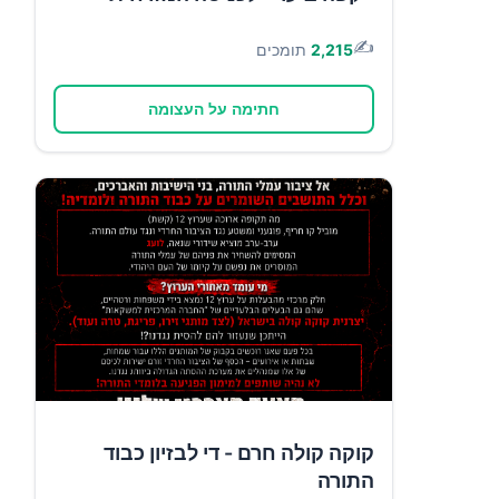
✍️
2,215
תומכים
חתימה על העצומה
קוקה קולה חרם - די לבזיון כבוד
התורה