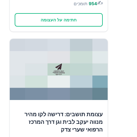
✍️
954
תומכים
חתימה על העצומה
עצומת תושבים: דרישה לקו מהיר
מנווה יעקב לבית וגן דרך המרכז
הרפואי שערי צדק