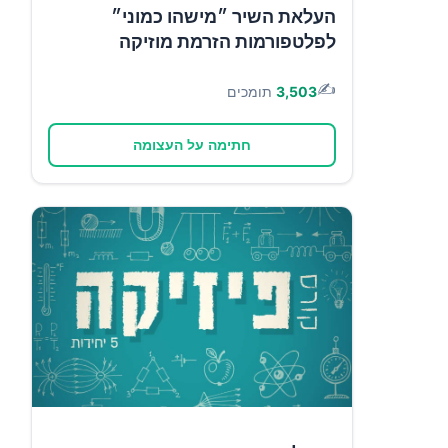
העלאת השיר ״מישהו כמוני״
לפלטפורמות הזרמת מוזיקה
✍️
3,503
תומכים
חתימה על העצומה