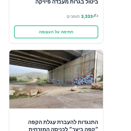
ביטול בגרות מעבדה פיזיקה
✍️
3,333
תומכים
חתימה על העצומה
התנגדות להעברת עגלת הקפה
״קפה ביער״ לכניסה המזרחית