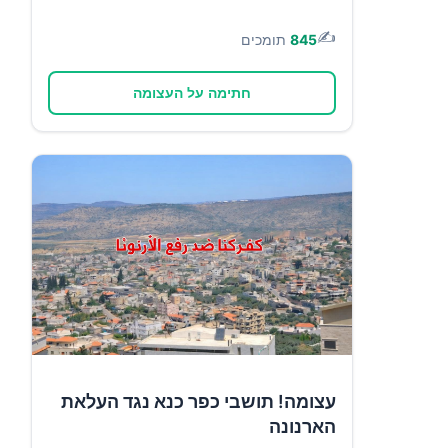
✍️
845
תומכים
חתימה על העצומה
עצומה! תושבי כפר כנא נגד העלאת
הארנונה