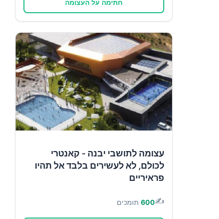
חתימה על העצומה
עצומה לתושבי יבנה - קאנטרי
לכולם, לא לעשירים בלבד אל תהיו
פראיריים
✍️
600
תומכים