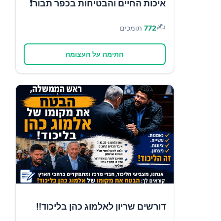
איכות החיים והבטיחות בכפר תבור❗
✍️
772
תומכים
חתימה על העצומה
דורשים שריון לאלמוג כהן בליכוד‼️