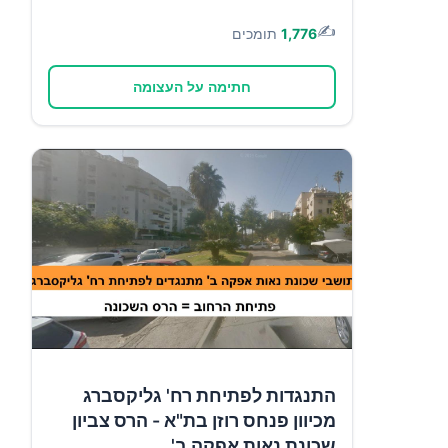
✍️
1,776
תומכים
חתימה על העצומה
התנגדות לפתיחת רח' גליקסברג
מכיוון פנחס רוזן בת"א - הרס צביון
שכונת נאות אפקה ב'