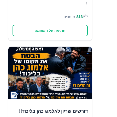
!
✍️
813
תומכים
חתימה על העצומה
דורשים שריון לאלמוג כהן בליכוד‼️