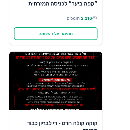
״קפה ביער״ לכניסה המזרחית
✍️
2,216
תומכים
חתימה על העצומה
קוקה קולה חרם - די לבזיון כבוד