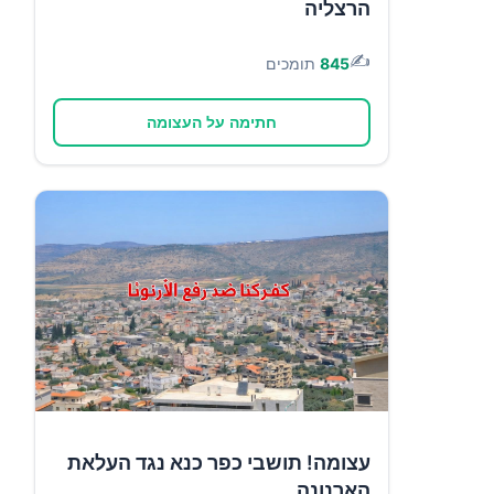
הרצליה
✍️
845
תומכים
חתימה על העצומה
עצומה! תושבי כפר כנא נגד העלאת
הארנונה