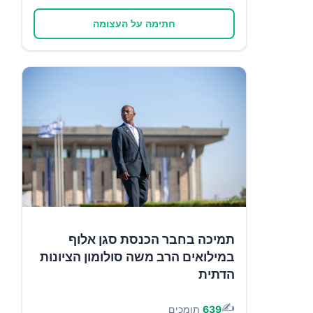
חתימה על העצומה
תמיכה בחבר הכנסת סגן אלוף
במילואים הרב משה סולומון הציונות
הדתית
✍️
639
תומכים