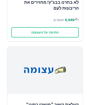
לא בחרנו בבג"ץ! מחזירים את
הריבונות לעם
✍️
6,949
תומכים
חתימה על העצומה
העלאת השיר ״מישהו כמוני״