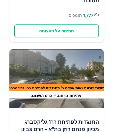
התורה
✍️
1,777
תומכים
חתימה על העצומה
התנגדות לפתיחת רח' גליקסברג
מכיוון פנחס רוזן בת"א - הרס צביון