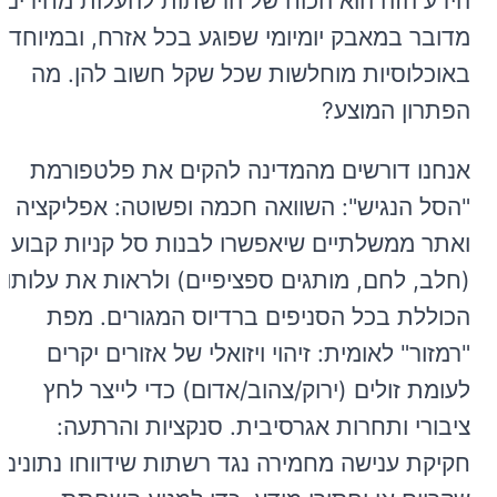
הידע הזה הוא הכוח של הרשתות להעלות מחירים.
מדובר במאבק יומיומי שפוגע בכל אזרח, ובמיוחד
באוכלוסיות מוחלשות שכל שקל חשוב להן. מה
הפתרון המוצע?
אנחנו דורשים מהמדינה להקים את פלטפורמת
"הסל הנגיש": השוואה חכמה ופשוטה: אפליקציה
ואתר ממשלתיים שיאפשרו לבנות סל קניות קבוע
(חלב, לחם, מותגים ספציפיים) ולראות את עלותו
הכוללת בכל הסניפים ברדיוס המגורים. מפת
"רמזור" לאומית: זיהוי ויזואלי של אזורים יקרים
לעומת זולים (ירוק/צהוב/אדום) כדי לייצר לחץ
ציבורי ותחרות אגרסיבית. סנקציות והרתעה:
חקיקת ענישה מחמירה נגד רשתות שידווחו נתונים