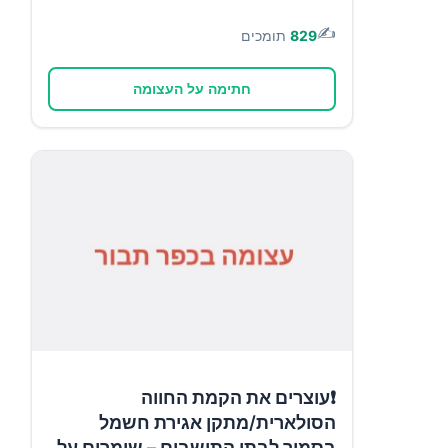
✍️
829
תומכים
חתימה על העצומה
❗עוצרים את הקמת החווה
הסולארית/מתקן אגירת חשמל
בסמוך לבתי התושבים – שומרים על