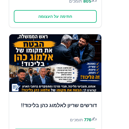
✍️
805
תומכים
חתימה על העצומה
דורשים שריון לאלמוג כהן בליכוד‼️
✍️
776
תומכים