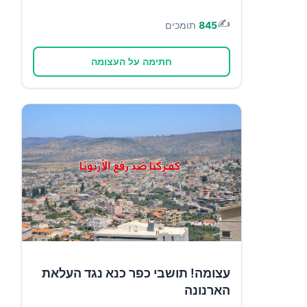
✍️
845
תומכים
חתימה על העצומה
עצומה! תושבי כפר כנא נגד העלאת
הארנונה