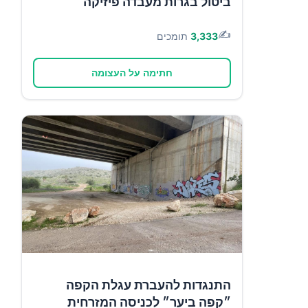
ביטול בגרות מעבדה פיזיקה
✍️
3,333
תומכים
חתימה על העצומה
התנגדות להעברת עגלת הקפה
״קפה ביער״ לכניסה המזרחית