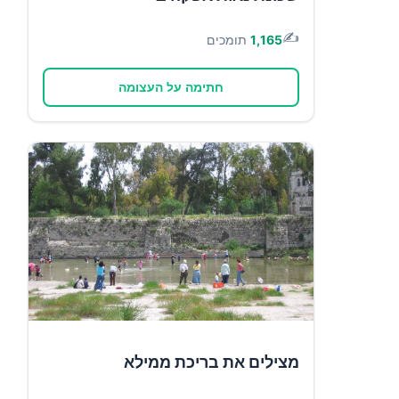
✍️
1,165
תומכים
חתימה על העצומה
מצילים את בריכת ממילא