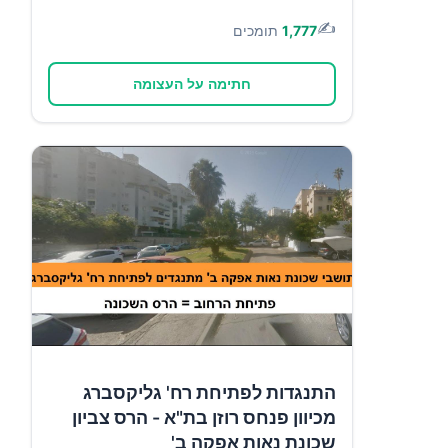
✍️
1,777
תומכים
חתימה על העצומה
התנגדות לפתיחת רח' גליקסברג
מכיוון פנחס רוזן בת"א - הרס צביון
שכונת נאות אפקה ב'