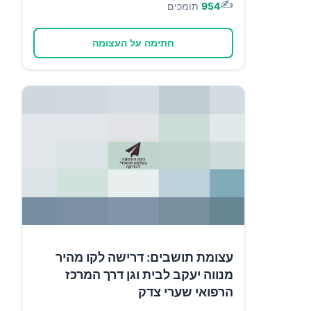
✍️
954
תומכים
חתימה על העצומה
עצומת תושבים: דרישה לקו מהיר
מנווה יעקב לבית וגן דרך המרכז
הרפואי שערי צדק