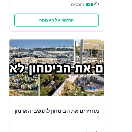
✍️
828
תומכים
חתימה על העצומה
מחזירים את הביטחון לתושבי הארמון
!