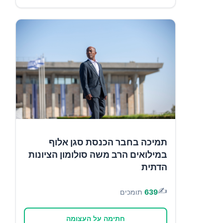
תמיכה בחבר הכנסת סגן אלוף
במילואים הרב משה סולומון הציונות
הדתית
✍️
639
תומכים
חתימה על העצומה