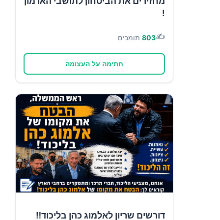
מחזירים את הביטחון לתושבי הארמון
!
✍️
803
תומכים
חתימה על העצומה
דורשים שריון לאלמוג כהן בליכוד‼️