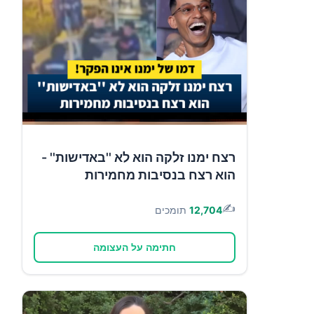
רצח ימנו זלקה הוא לא ''באדישות'' -
הוא רצח בנסיבות מחמירות
✍️
12,704
תומכים
חתימה על העצומה