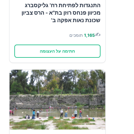
התנגדות לפתיחת רח' גליקסברג
מכיוון פנחס רוזן בת"א - הרס צביון
שכונת נאות אפקה ב'
✍️
1,165
תומכים
חתימה על העצומה