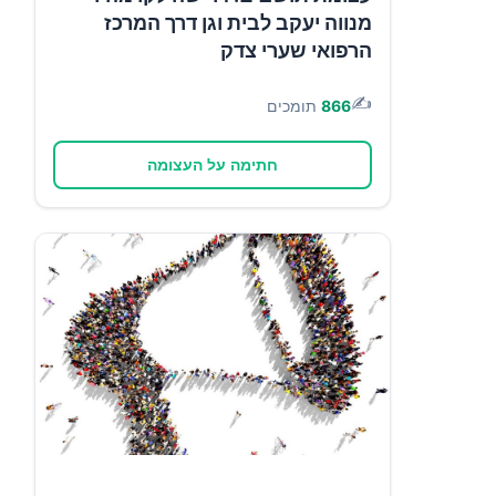
מנווה יעקב לבית וגן דרך המרכז
הרפואי שערי צדק
✍️
866
תומכים
חתימה על העצומה