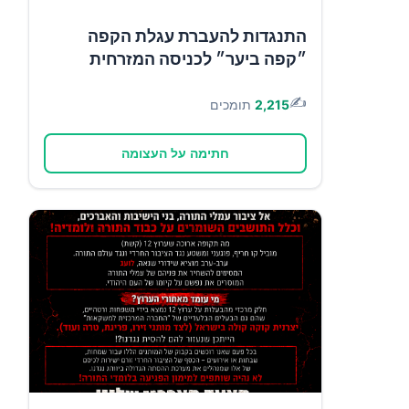
התנגדות להעברת עגלת הקפה
״קפה ביער״ לכניסה המזרחית
✍️
2,215
תומכים
חתימה על העצומה