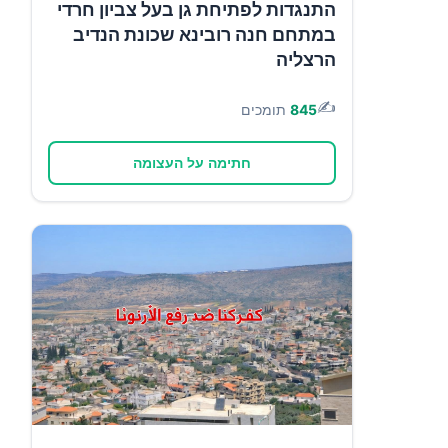
התנגדות לפתיחת גן בעל צביון חרדי
במתחם חנה רובינא שכונת הנדיב
הרצליה
✍️
845
תומכים
חתימה על העצומה