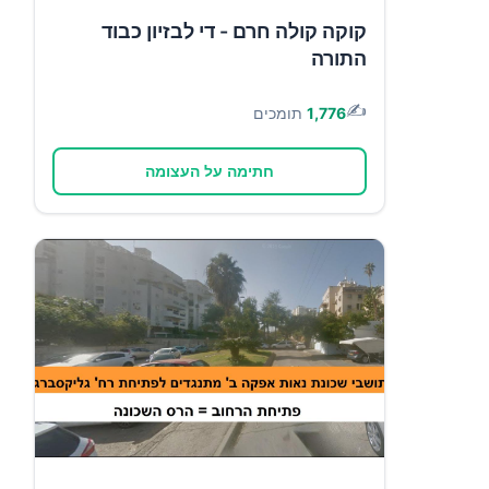
קוקה קולה חרם - די לבזיון כבוד
התורה
✍️
1,776
תומכים
חתימה על העצומה