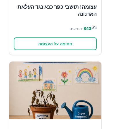
עצומה! תושבי כפר כנא נגד העלאת
הארנונה
✍️
843
תומכים
חתימה על העצומה