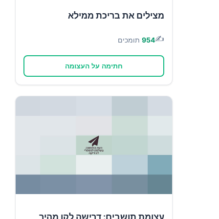
מצילים את בריכת ממילא
✍️
954
תומכים
חתימה על העצומה
עצומת תושבים: דרישה לקו מהיר