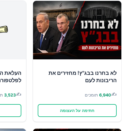
לא בחרנו בבג"ץ! מחזירים את
העלאת הש
הריבונות לעם
לפלטפורמ
✍️
✍️
6,940
תומכים
3,523
תו
חתימה על העצומה