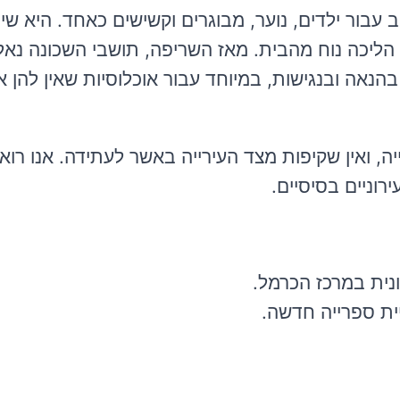
ב
עבור
ילדים
,
נוער
, מבוגרים וקשישים
כאחד
.
היא
שי
הליכה
נוח
מהבית
.
מאז
השריפה
,
תושבי
השכונה
נאל
בהנאה
ובנגישות
,
במיוחד
עבור אוכלוסיות
שאין
להן
א
ה
,
ואין
שקיפות
מצד
העירייה באשר
לעתידה
.
אנו
רוא
ירוניים
בסיסיים
.
נית
במרכז
הכרמל
.
ית
ספרייה
חדשה
.