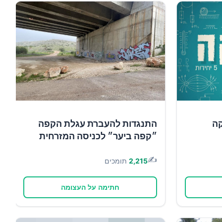
קה
התנגדות להעברת עגלת הקפה
״קפה ביער״ לכניסה המזרחית
✍️
2,215
תומכים
חתימה על העצומה