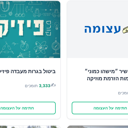
יר ״מישהו כמוני״
ביטול בגרות מעבדה פיזי
ות הזרמת מוזיקה
✍️
3,333
תומכים
מכים
חתימה על העצומה
חתימה על העצומה