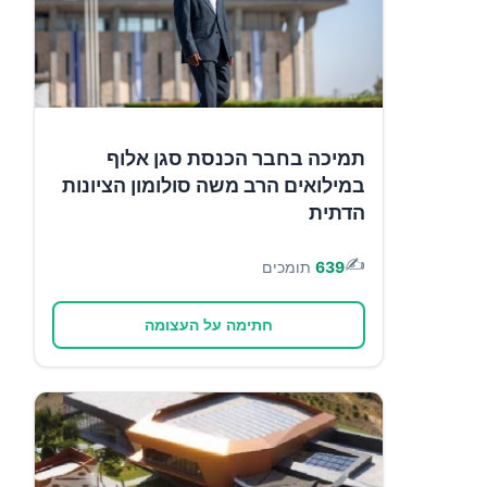
תמיכה בחבר הכנסת סגן אלוף
במילואים הרב משה סולומון הציונות
הדתית
✍️
639
תומכים
חתימה על העצומה