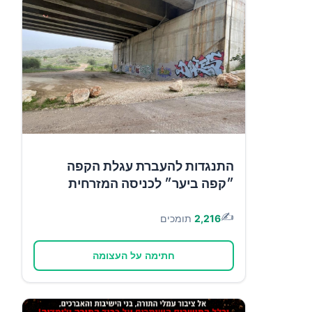
התנגדות להעברת עגלת הקפה
״קפה ביער״ לכניסה המזרחית
✍️
2,216
תומכים
חתימה על העצומה