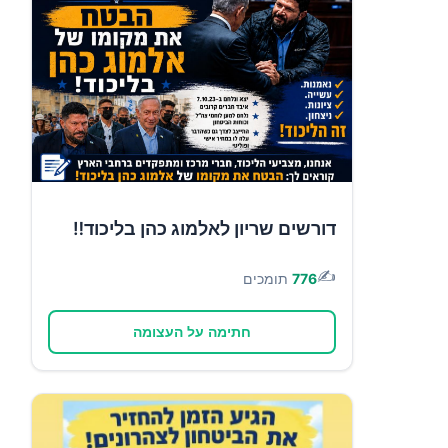
דורשים שריון לאלמוג כהן בליכוד‼️
✍️
776
תומכים
חתימה על העצומה