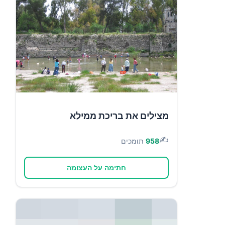
מצילים את בריכת ממילא
✍️
958
תומכים
חתימה על העצומה