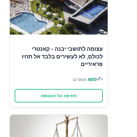
עצומה לתושבי יבנה - קאנטרי
לכולם, לא לעשירים בלבד אל תהיו
פראיריים
✍️
600
תומכים
חתימה על העצומה