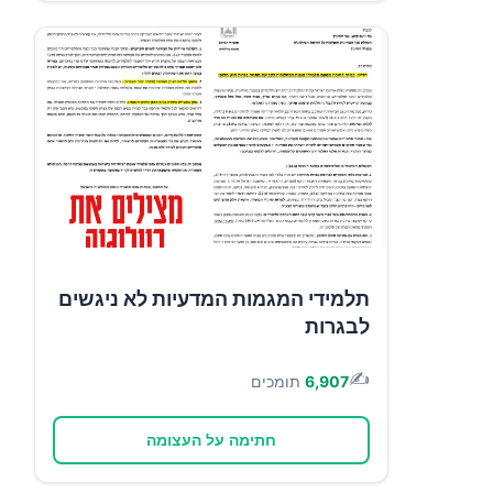
תלמידי המגמות המדעיות לא ניגשים
לבגרות
✍️
6,907
תומכים
חתימה על העצומה