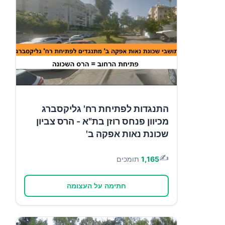
התנגדות לפתיחת רח' גליקסברג
מכיוון פנחס רוזן בת"א - הרס צביון
שכונת נאות אפקה ב'
✍️
1,165
תומכים
חתימה על העצומה