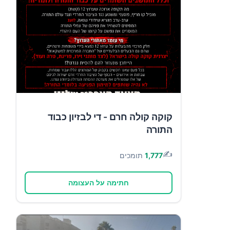
קוקה קולה חרם - די לבזיון כבוד
התורה
✍️
1,777
תומכים
חתימה על העצומה