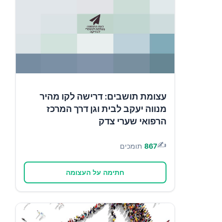
עצומת תושבים: דרישה לקו מהיר
מנווה יעקב לבית וגן דרך המרכז
הרפואי שערי צדק
✍️
867
תומכים
חתימה על העצומה