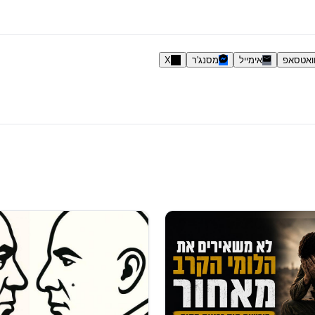
ואטסאפ
אימייל
מסנג'ר
X