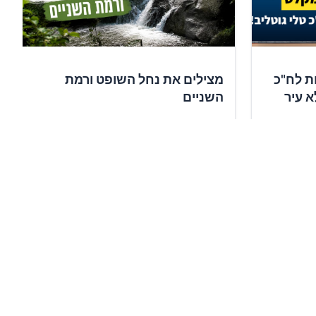
ת לח"כ
מצילים את נחל השופט ורמת
א עיר
השניים
✍️
10,083
תומכים
חתימה על העצומה