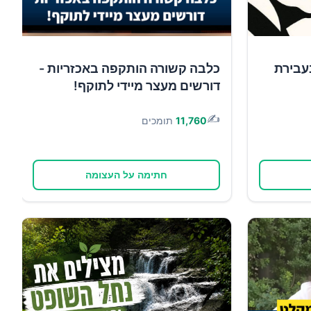
עבירת
כלבה קשורה הותקפה באכזריות -
דורשים מעצר מיידי לתוקף!
✍️
11,760
תומכים
חתימה על העצומה