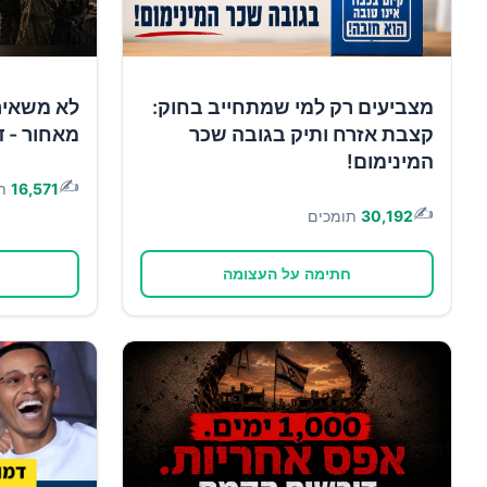
מצביעים רק למי שמתחייב בחוק:
לא משאיר
קצבת אזרח ותיק בגובה שכר
מאחור - ד
המינימום!
✍️
16,571
ת
✍️
30,192
תומכים
חתימה על העצומה