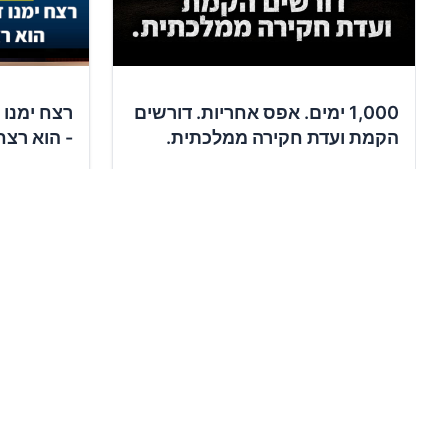
1,000 ימים. אפס אחריות. דורשים
רצח ימנו 
הקמת ועדת חקירה ממלכתית.
- הוא רצח
✍️
✍️
13,989
תומכים
12,706
ת
חתימה על העצומה