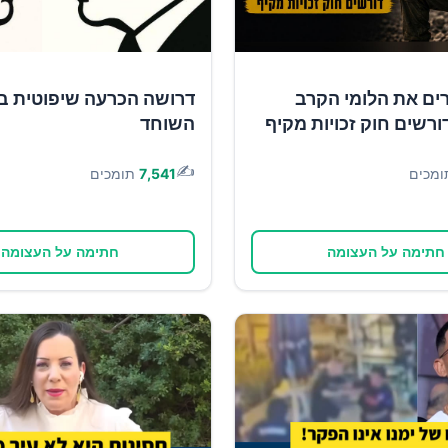
ים את הלומי הקרב
דרושה הכרעה שיפוטית ב
ורשים חוק זכויות מקיף
השוחד
✍️
ומכים
7,541
תומכים
חתימה על העצומה
חתימה על העצומה