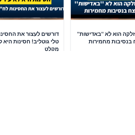
זלקה הוא לא ''באדישות''
דורשים לעצור את החסינו
 בנסיבות מחמירות
טלי גוטליב! חסינות היא ל
מקלט
ומכים
✍️
10,417
תומכים
חתימה על העצומה
חתימה על העצומה