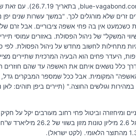
(מיחזור ביפן: לאן מגיעה הפסולת של היפנים?, vagabond.com
בדים זרים שלא מורגלים לכך. "במשך עשרות שנים יפן 
ת כשכמעט אין בה פחי אשפה ציבוריים. אבל זרם של ת
 את "שיווי המשקל" של ניהול הפסולת. באזורים עמוסי תיי
יות מתחילות לחשוב מחדש על ניהול הפסולת. לפי 
פות, היעדר פחים הוא הבעיה המרכזית שתיירים מציינ
בדרך כלל נושאים איתם את האשפה עד שהם חוזרים ה
האשפה" המקומית. אבל ככל שמספר המבקרים גדל, 
הירות וגולשים החוצה." (תיירים ביפן תוהים: לאן נ
ניים ומיחזורה וביטול פחי רחוב מעורבים יקל על חקיק
למניעת זריקה של מזון. בשנת 2024 נזרקו בישראל 2.6 מיליון טונות