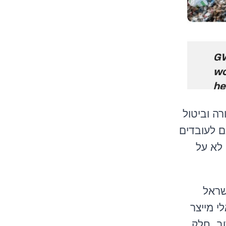
רה וביטול
ם לעובדים
 לא על
GWI25 - Global waste מדינת ישראל
ונים אזרח ישראלי מייצר
ז בקרוב. חלק