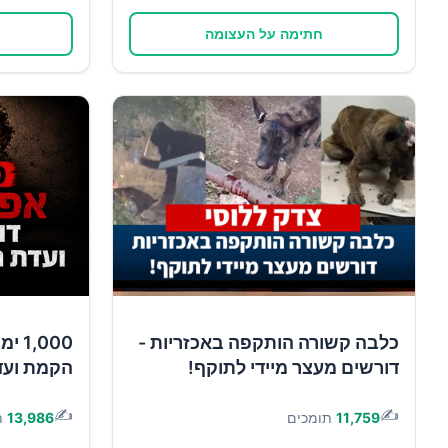
חתימה על העצומה
כלבה קשורה הותקפה באכזריות -
,000
דורשים מעצר מיידי לתוקף!
הקמת ועד
✍️
✍️
11,759
תומכים
13,986
ת