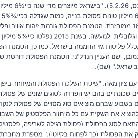
ישראל לא נגמלת מקבירת הפסולת באדמה, גלובס, 
פסולת 
מרבית הפסולת מועברת להטמנה בקרקע ורק 16% ממוחזרת. הטמנת הפסולת גורמת זיהום אוויר 
חממה, ואלה בתורם מובילים להתחממות אזורית ו
ה מפסולת מוצקה בישראל, שהם כײ¾7% מכלל פליטות גזי החממה בישראל. כמו כן, הטמנ
מובן, ישנו העניין הנדל"ני: הטמנת הפסולת דורשת ש
ישראל." (שם).
ם ציון מאה. "שיטת השלכת הפסולת והמיחזור ביפן
ם שכונתיים בהם יש הפרדה לסוגים שונים של פסולת
ים בשבוע שבהם מוציאים סוג מסויים של פסולת לנקו
יום רביעי עד 8:00 אני צריכה להוציא את השקית עם כל מיחזור הפלסטיק של ה
התאם לסוג הפסולת (פסולת רגילה לשריפה, פלסטיק,
זרוק את הפסולת (כך לפחות בקיוטו)." מספרת מחברת