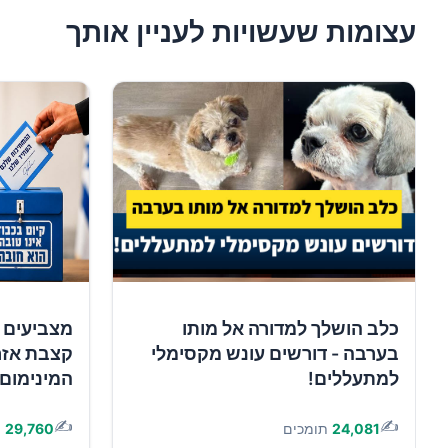
עצומות שעשויות לעניין אותך
כלב הושלך למדורה אל מותו
מצביעים 
בערבה - דורשים עונש מקסימלי
קצבת אזר
למתעללים!
המינימום!
✍️
✍️
24,081
תומכים
29,760
ת