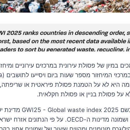
 במיון של פסולת עירונית במרכזים עירוניים ומיחזו
במרכזי המיחזור מספר שעות ביום ויסייעו לתושבים (ג
צומה היא לא על הטמנת פסולת פיראטית או שריפתה,
א על פסולת בניין או פסולת חקלאית.
ראשית, מסקר שנערך על ידי חברת Sensoneo בשם  index 2025
נמצאת במקום האחרון עם ציון אפס מבין שלושים ושמונה מדינות ה-OECD. על פי הנת
נה בממוצע 650 קילוגרם פסולת כאשר 524 קילוגרם מוטמנים ומהווים שיעור של שמונים אחו