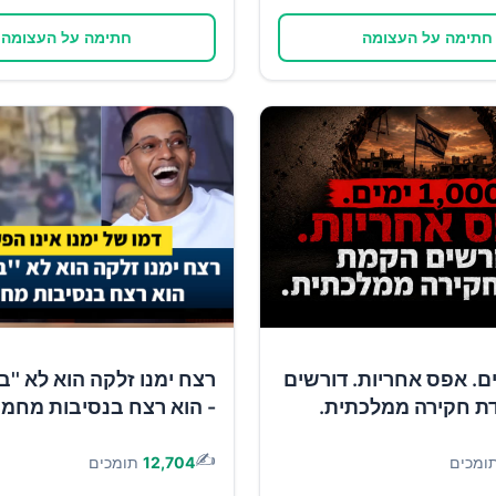
חתימה על העצומה
חתימה על העצומה
1 ימים. אפס אחריות. דורשים
רצח ימנו זלקה הוא לא ''ב
ת חקירה ממלכתית.
- הוא רצח בנסיבות מחמי
✍️
ומכים
12,704
תומכים