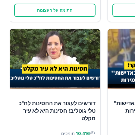
חתימה על העצומה
אדישות''
דורשים לעצור את החסינות לח"כ
רות
טלי גוטליב! חסינות היא לא עיר
מקלט
✍️
10,416
תומכים