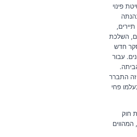
blue-, בתאריך 26.7.19). עם זאת שיטת פינוי
נהנתה
יירים,
רים, השלכת
סקר חדש
ים. עבור
ביתה.
זה התברר
עלמו פחי
ת חוק
 מזון בשווי של 26.2 מיליארד ש"ח, המהווים