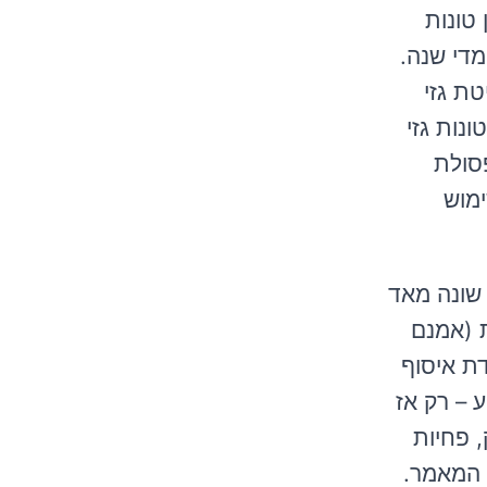
5.2.26). "בישראל מיוצרים מדי שנה כײ¾6 מיליון טונות
עירונית, 7 מיליון טונות פסולת חקלאית ו-6 מיליון טונות פסולת בנייה, כמות שגדלה בכײ¾5% מדי שנה.
ופליטת גזי
גלובלית. למעשה, בשנת 2015 נפלטו כײ¾5 מיליון טונות גזי
ת הפסולת
ימוש
 שונה מאד
 (אמנם
דת איסוף
שבוע – רק אז
 פחיות
 המאמר.