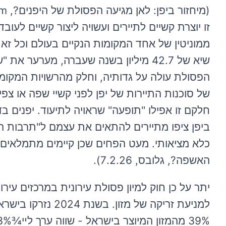
זו יוצרת קשיים לתיירים ועשויה ליצור קשיים לעו
ממוניטין של אחד המקומות הנקיים בעולם וכל זא
שיא של 42.7 מיליון בשנה שעברה, מערער
הפסולת עולה על גדותיה, וחלק מהרשויות המקומ
של סוכנות התיירות של יפן לפני קשיי שפה או צפי
חלקם זו אפילו "תופעה" שראויה לתיעוד. יפנים 
ביפן ציפו מתיירים להתאים את עצמם ל"תרבות 
כלא מציאותי. מעט הפחים שכן קיימים מתמלאים במ
האשפה?, גלובס, 7.2.26).
יתר על כן חוק למיון פסולת עירונית במרכזים עירו
39% מהמזון המיוצר בישראל - שווה ערך לײ¾1.3% מהתוצר הלאומי. (לקט ישראל).