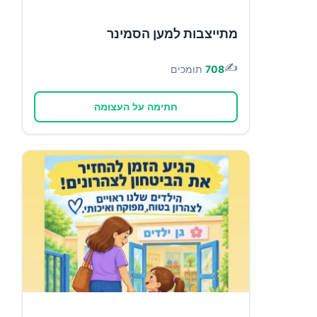
מתייצבות למען הסמינר
✍️
708
תומכים
חתימה על העצומה