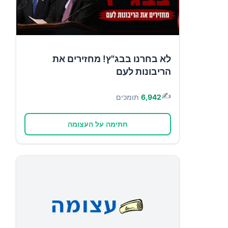
לא בחרנו בבג"ץ! מחזירים את
הריבונות לעם
✍️
6,942
תומכים
חתימה על העצומה