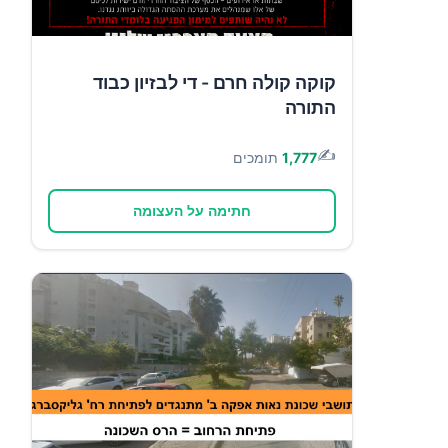
קוקה קולה חרם - די לבזיון כבוד
התורה
✍️
1,777
תומכים
חתימה על העצומה