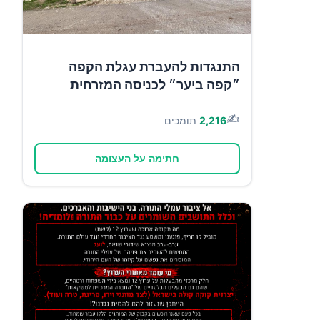
התנגדות להעברת עגלת הקפה
״קפה ביער״ לכניסה המזרחית
✍️
2,216
תומכים
חתימה על העצומה