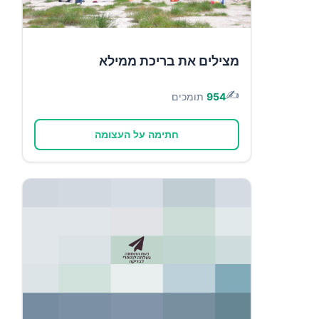
מצילים את בריכת ממילא
✍️
954
תומכים
חתימה על העצומה