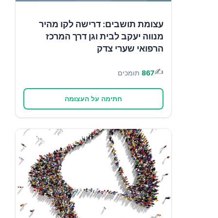
עצומת תושבים: דרישה לקו מהיר
מנווה יעקב לבית וגן דרך המרכז
הרפואי שערי צדק
✍️
867
תומכים
חתימה על העצומה