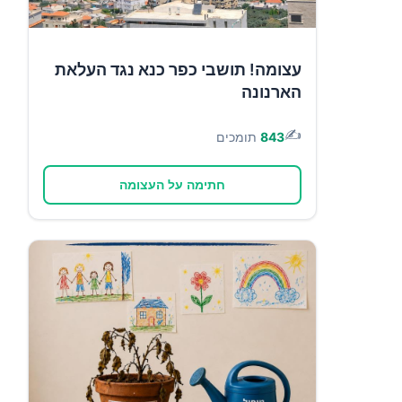
עצומה! תושבי כפר כנא נגד העלאת
הארנונה
✍️
843
תומכים
חתימה על העצומה