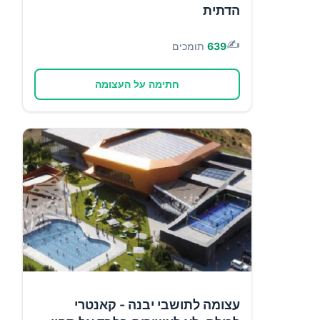
הדתית
✍️
639
תומכים
חתימה על העצומה
עצומה לתושבי יבנה - קאנטרי