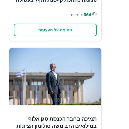
עצומה להוזלת קייטנת הקיץ בעפולה
✍️
664
תומכים
חתימה על העצומה
תמיכה בחבר הכנסת סגן אלוף
במילואים הרב משה סולומון הציונות