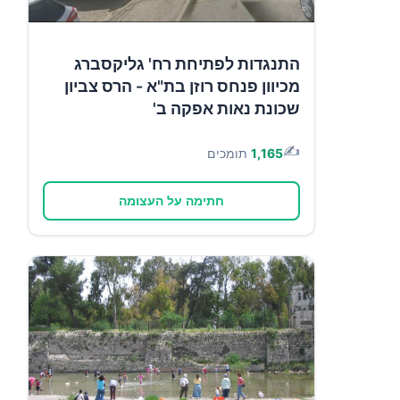
התנגדות לפתיחת רח' גליקסברג
מכיוון פנחס רוזן בת"א - הרס צביון
שכונת נאות אפקה ב'
✍️
1,165
תומכים
חתימה על העצומה