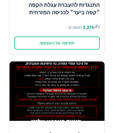
התנגדות להעברת עגלת הקפה
״קפה ביער״ לכניסה המזרחית
✍️
2,215
תומכים
חתימה על העצומה