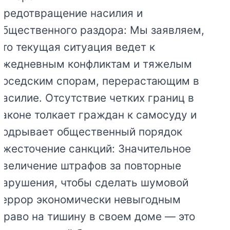
Предотвращение насилия и
общественного раздора: Мы заявляем,
что текущая ситуация ведет к
ежедневным конфликтам и тяжелым
соседским спорам, перерастающим в
насилие. Отсутствие четких границ в
законе толкает граждан к самосуду и
подрывает общественный порядок
Ужесточение санкций: Значительное
увеличение штрафов за повторные
нарушения, чтобы сделать шумовой
террор экономически невыгодным
Право на тишину в своем доме — это