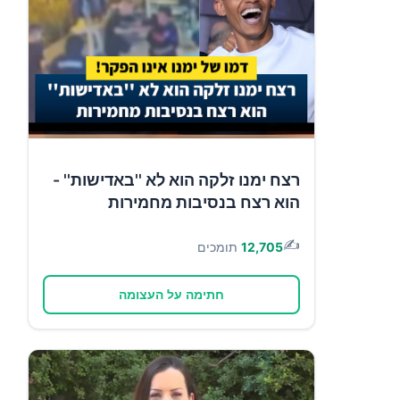
רצח ימנו זלקה הוא לא ''באדישות'' -
הוא רצח בנסיבות מחמירות
✍️
12,705
תומכים
חתימה על העצומה