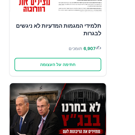
תלמידי המגמות המדעיות לא ניגשים
לבגרות
✍️
6,907
תומכים
חתימה על העצומה