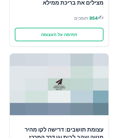
מצילים את בריכת ממילא
✍️
954
תומכים
חתימה על העצומה
עצומת תושבים: דרישה לקו מהיר
מנווה יעקב לבית וגן דרך המרכז