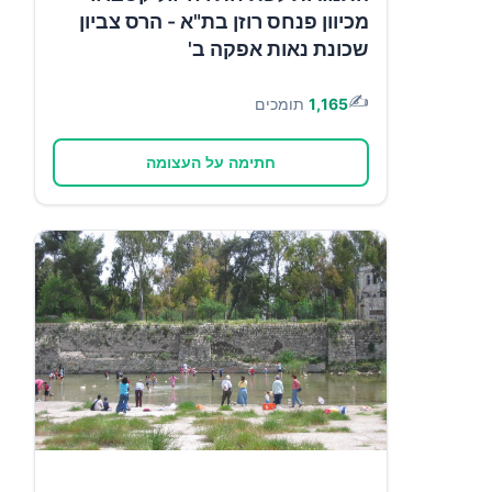
מכיוון פנחס רוזן בת"א - הרס צביון
שכונת נאות אפקה ב'
✍️
1,165
תומכים
חתימה על העצומה