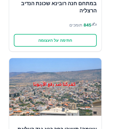
במתחם חנה רובינא שכונת הנדיב
הרצליה
✍️
845
תומכים
חתימה על העצומה