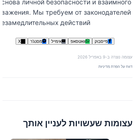
основа личной безопасности и взаимного
уважения. Мы требуем от законодателей
незамедлительных действий
פייסבוק
וואטסאפ
אימייל
מסנג'ר
X
עצומה נוצרה ב-
9 באפריל 2026
דווח על הפרת מדיניות
עצומות שעשויות לעניין אותך