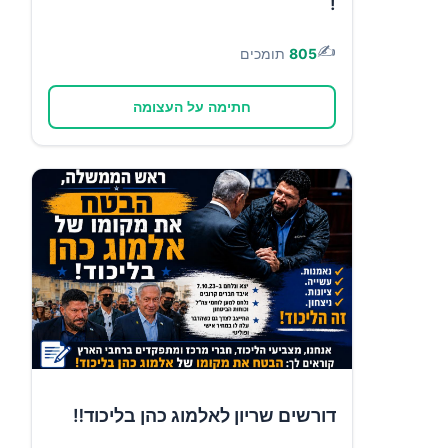
!
✍️
805
תומכים
חתימה על העצומה
דורשים שריון לאלמוג כהן בליכוד‼️