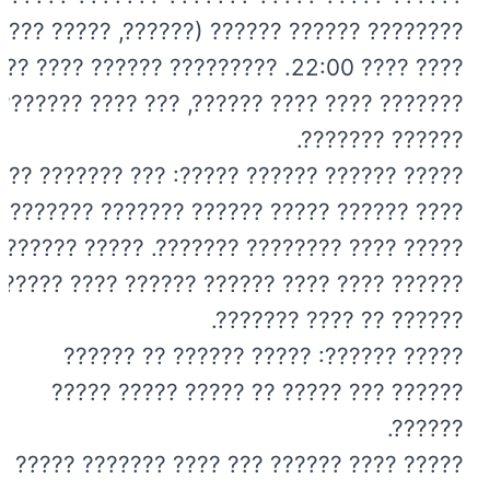
???????? ?????? ?????? (??????, ????? ???')
???? ???? 22:00. ????????? ?????? ???? ???
??????? ???? ???? ??????, ??? ???? ???????
?????? ???????.
????? ?????? ?????? ?????: ??? ??????? ??
???? ?????? ????? ?????? ??????? ???????
????? ???? ???????? ???????. ????? ??????
?????? ???? ???? ?????? ?????? ???? ??????
?????? ?? ???? ???????.
????? ??????: ????? ?????? ?? ??????
?????? ??? ????? ?? ????? ????? ?????
??????.
????? ???? ?????? ??? ???? ??????? ?????