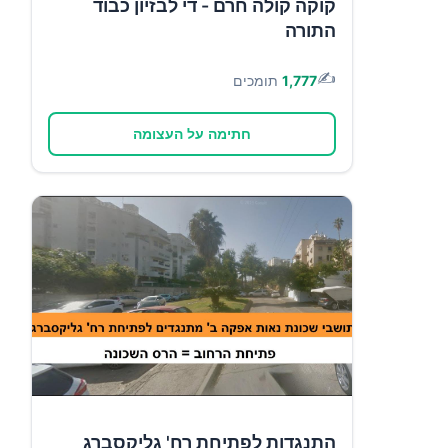
קוקה קולה חרם - די לבזיון כבוד
התורה
✍️
1,777
תומכים
חתימה על העצומה
התנגדות לפתיחת רח' גליקסברג