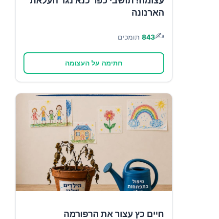
עצומה! תושבי כפר כנא נגד העלאת
הארנונה
✍️
843
תומכים
חתימה על העצומה
חיים כץ עצור את הרפורמה