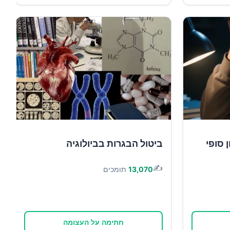
 סופי
ביטול הבגרות בביולוגיה
✍️
13,070
תומכים
חתימה על העצומה