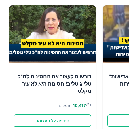
אדישות''
דורשים לעצור את החסינות לח"כ
רות
טלי גוטליב! חסינות היא לא עיר
מקלט
✍️
10,417
תומכים
חתימה על העצומה