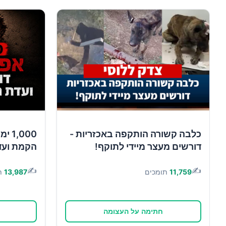
כלבה קשורה הותקפה באכזריות -
,000
דורשים מעצר מיידי לתוקף!
הקמת ועד
✍️
✍️
11,759
תומכים
13,987
ת
חתימה על העצומה