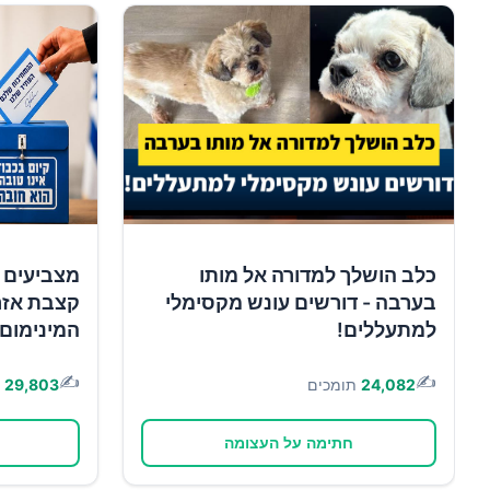
כלב הושלך למדורה אל מותו
מצביעים 
בערבה - דורשים עונש מקסימלי
קצבת אזר
למתעללים!
המינימום!
✍️
✍️
24,082
תומכים
29,803
חתימה על העצומה