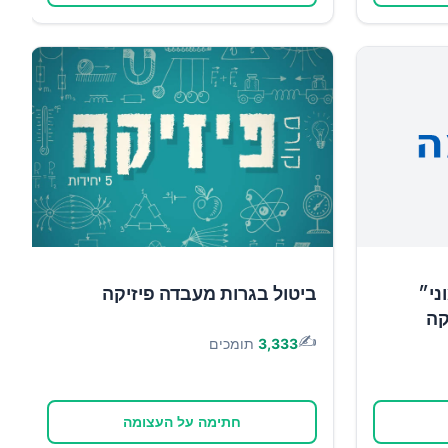
ני״
ביטול בגרות מעבדה פיזיקה
קה
✍️
3,333
תומכים
חתימה על העצומה