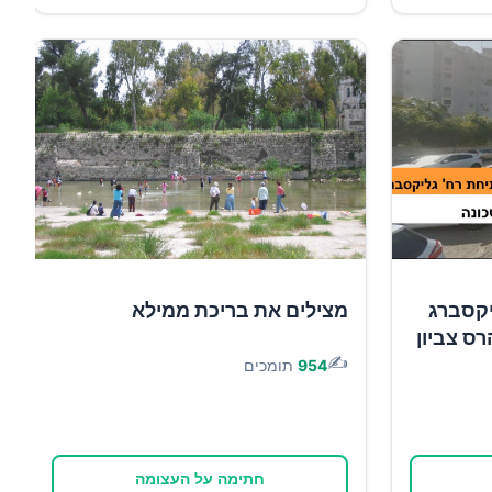
יקסברג
מצילים את בריכת ממילא
רס צביון
✍️
954
תומכים
חתימה על העצומה