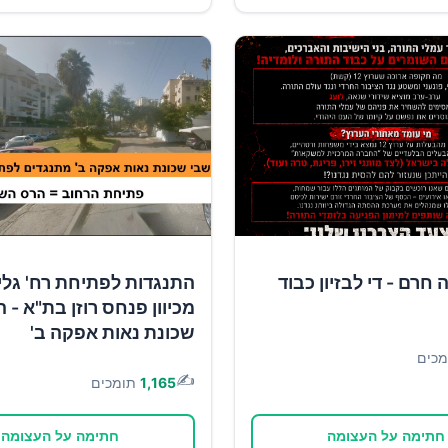
חרם - די לבזיון כבוד
התנגדות לפתיחת רח' גל
מכיוון פנחס רוזן בת"א - ה
שכונת נאות אפקה ב'
מכים
✍️
1,165
תומכים
חתימה על העצומה
חתימה על העצומה