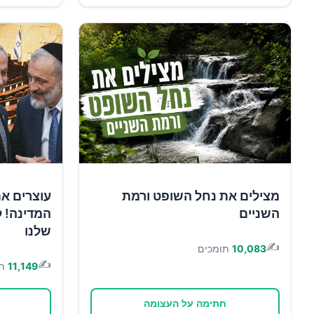
מצילים את נחל השופט ורמת
עוצרים א
השניים
המדינה! ל
שלנו
✍️
10,083
תומכים
✍️
11,149
ת
חתימה על העצומה