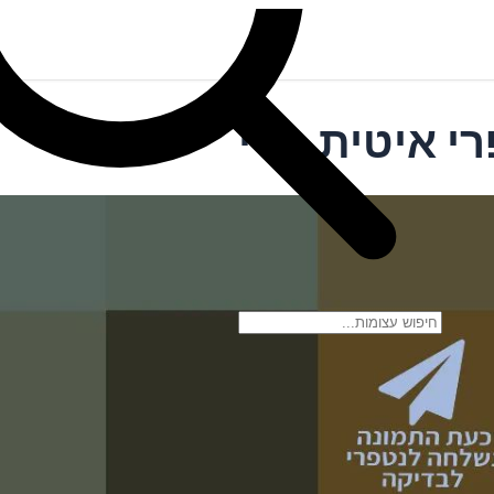
י איטית מדי