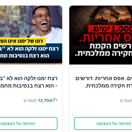
1 ימים. אפס אחריות. דורשים
רצח ימנו זלקה הוא לא ''ב
ת חקירה ממלכתית.
- הוא רצח בנסיבות מחמי
✍️
ומכים
12,704
תומכים
חתימה על העצומה
חתימה על העצומה