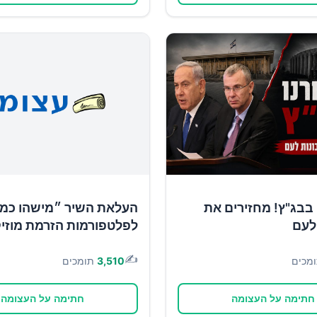
בבג"ץ! מחזירים את
העלאת השיר ״מישהו כמו
לעם
לפלטפורמות הזרמת מוזי
✍️
מכים
3,510
תומכים
חתימה על העצומה
חתימה על העצומה