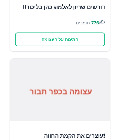
דורשים שריון לאלמוג כהן בליכוד‼️
✍️
776
תומכים
חתימה על העצומה
❗עוצרים את הקמת החווה