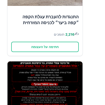
התנגדות להעברת עגלת הקפה
״קפה ביער״ לכניסה המזרחית
✍️
2,216
תומכים
חתימה על העצומה