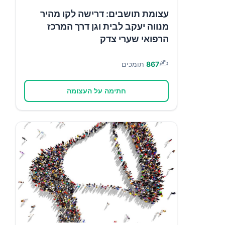
עצומת תושבים: דרישה לקו מהיר
מנווה יעקב לבית וגן דרך המרכז
הרפואי שערי צדק
✍️
867
תומכים
חתימה על העצומה