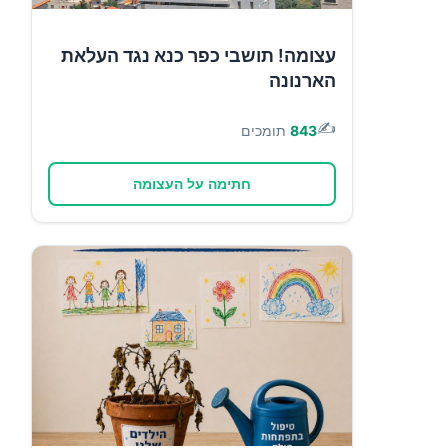
עצומה! תושבי כפר כנא נגד העלאת
הארנונה
✍️
843
תומכים
חתימה על העצומה