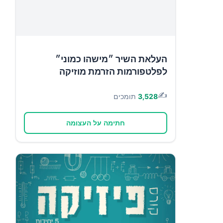
העלאת השיר ״מישהו כמוני״
לפלטפורמות הזרמת מוזיקה
✍️
3,528
תומכים
חתימה על העצומה