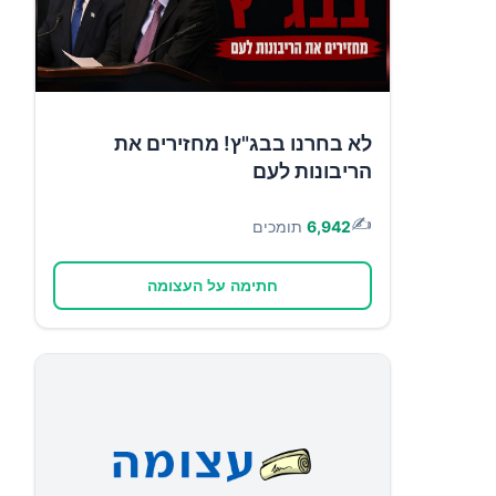
לא בחרנו בבג"ץ! מחזירים את
הריבונות לעם
✍️
6,942
תומכים
חתימה על העצומה