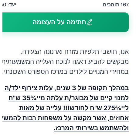
167
תומכים
יעד:
150
חתימה על העצומה
אנו, תושבי תלפיות מזרח וארנונה הצעירה,
מבקשים להביע דאגה לנוכח העלייה המשמעותית
במחירי המנויים לילדים במרכז הספורט השכונתי.
במהלך תקופה של 3 שנים, עלות צירוף ילד/ה
למנוי קיים של מבוגר/ת עלתה מײ¾35 ש"ח
לײ¾275 ש"ח לחודש!!! עלייה של מאות
אחוזים, אשר מקשה על משפחות רבות להמשיך
ולהשתמש בשירותי המרכז.