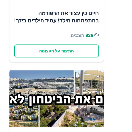
חיים כץ עצור את הרפורמה
בהתפתחות הילד! עתיד הילדים בידך!
✍️
828
תומכים
חתימה על העצומה