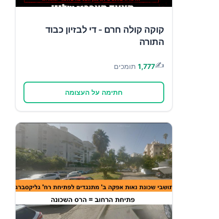
קוקה קולה חרם - די לבזיון כבוד
התורה
✍️
1,777
תומכים
חתימה על העצומה