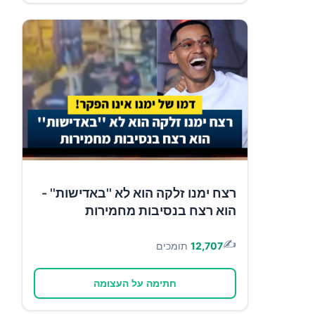
רצח ימנו זלקה הוא לא ''באדישות'' -
הוא רצח בנסיבות מחמירות
✍️
12,707
תומכים
חתימה על העצומה