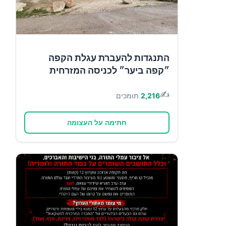
התנגדות להעברת עגלת הקפה
״קפה ביער״ לכניסה המזרחית
✍️
2,216
תומכים
חתימה על העצומה