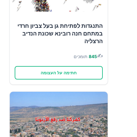
התנגדות לפתיחת גן בעל צביון חרדי
במתחם חנה רובינא שכונת הנדיב
הרצליה
✍️
845
תומכים
חתימה על העצומה