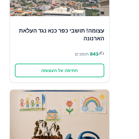
עצומה! תושבי כפר כנא נגד העלאת
הארנונה
✍️
843
תומכים
חתימה על העצומה