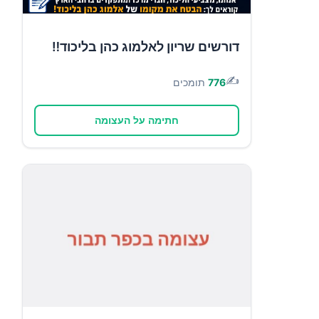
דורשים שריון לאלמוג כהן בליכוד‼️
✍️
776
תומכים
חתימה על העצומה