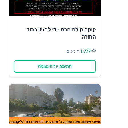
קוקה קולה חרם - די לבזיון כבוד
התורה
✍️
1,777
תומכים
חתימה על העצומה