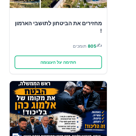
מחזירים את הביטחון לתושבי הארמון
!
✍️
805
תומכים
חתימה על העצומה