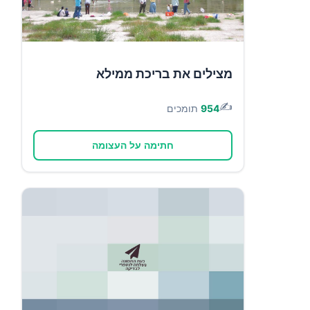
מצילים את בריכת ממילא
✍️
954
תומכים
חתימה על העצומה