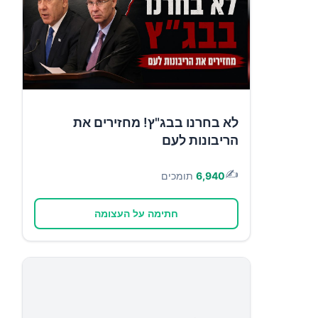
לא בחרנו בבג"ץ! מחזירים את
הריבונות לעם
✍️
6,940
תומכים
חתימה על העצומה