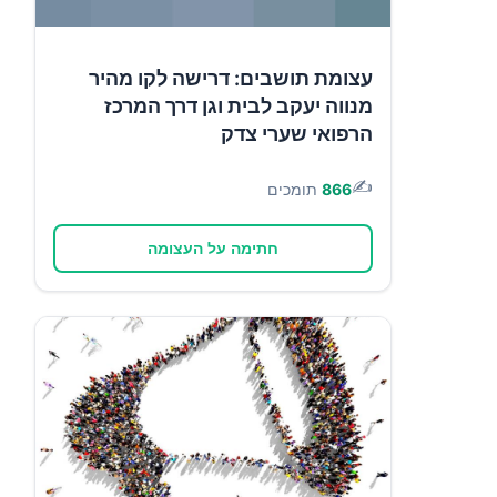
עצומת תושבים: דרישה לקו מהיר
מנווה יעקב לבית וגן דרך המרכז
הרפואי שערי צדק
✍️
866
תומכים
חתימה על העצומה