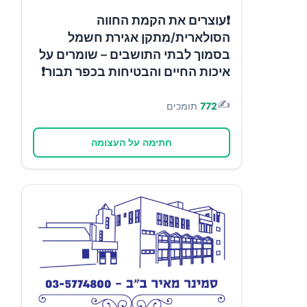
❗עוצרים את הקמת החווה
הסולארית/מתקן אגירת חשמל
בסמוך לבתי התושבים – שומרים על
איכות החיים והבטיחות בכפר תבור❗
✍️
772
תומכים
חתימה על העצומה