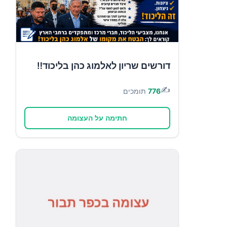
דורשים שריון לאלמוג כהן בליכוד‼️
✍️
776
תומכים
חתימה על העצומה