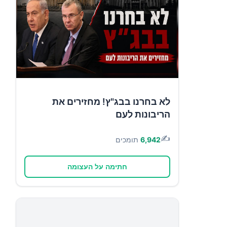
לא בחרנו בבג"ץ! מחזירים את
הריבונות לעם
✍️
6,942
תומכים
חתימה על העצומה