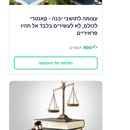
עצומה לתושבי יבנה - קאנטרי
לכולם, לא לעשירים בלבד אל תהיו
פראיריים
✍️
600
תומכים
חתימה על העצומה