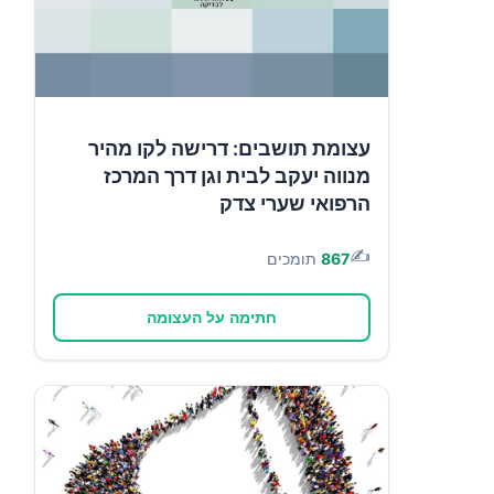
עצומת תושבים: דרישה לקו מהיר
מנווה יעקב לבית וגן דרך המרכז
הרפואי שערי צדק
✍️
867
תומכים
חתימה על העצומה