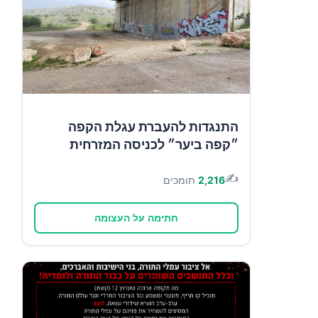
התנגדות להעברת עגלת הקפה
״קפה ביער״ לכניסה המזרחית
✍️
2,216
תומכים
חתימה על העצומה