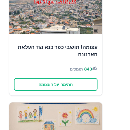
עצומה! תושבי כפר כנא נגד העלאת
הארנונה
✍️
843
תומכים
חתימה על העצומה