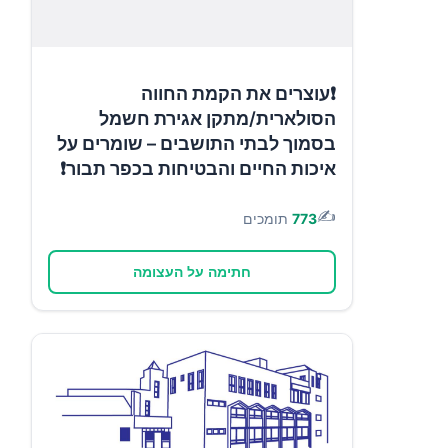
❗עוצרים את הקמת החווה
הסולארית/מתקן אגירת חשמל
בסמוך לבתי התושבים – שומרים על
איכות החיים והבטיחות בכפר תבור❗
✍️
773
תומכים
חתימה על העצומה