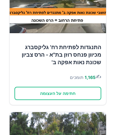
התנגדות לפתיחת רח' גליקסברג
מכיוון פנחס רוזן בת"א - הרס צביון
שכונת נאות אפקה ב'
✍️
1,165
תומכים
חתימה על העצומה