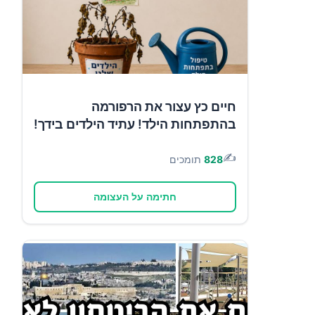
חיים כץ עצור את הרפורמה
בהתפתחות הילד! עתיד הילדים בידך!
✍️
828
תומכים
חתימה על העצומה