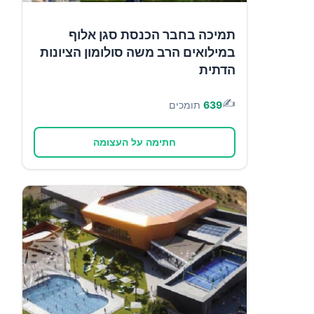
תמיכה בחבר הכנסת סגן אלוף
במילואים הרב משה סולומון הציונות
הדתית
✍️
639
תומכים
חתימה על העצומה