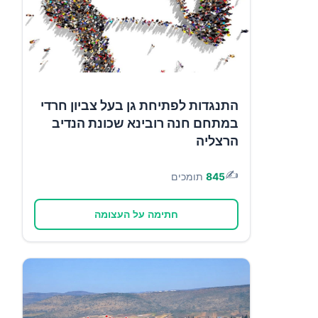
התנגדות לפתיחת גן בעל צביון חרדי
במתחם חנה רובינא שכונת הנדיב
הרצליה
✍️
845
תומכים
חתימה על העצומה