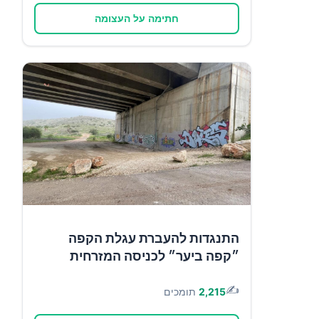
חתימה על העצומה
התנגדות להעברת עגלת הקפה
״קפה ביער״ לכניסה המזרחית
✍️
2,215
תומכים