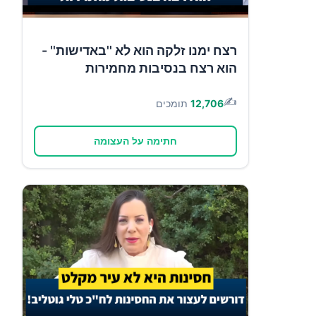
רצח ימנו זלקה הוא לא ''באדישות'' -
הוא רצח בנסיבות מחמירות
✍️
12,706
תומכים
חתימה על העצומה