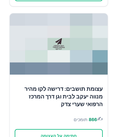
עצומת תושבים: דרישה לקו מהיר
מנווה יעקב לבית וגן דרך המרכז
הרפואי שערי צדק
✍️
866
תומכים
חתימה על העצומה