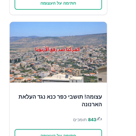
חתימה על העצומה
עצומה! תושבי כפר כנא נגד העלאת
הארנונה
✍️
843
תומכים
חתימה על העצומה