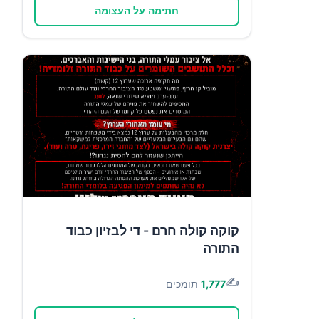
חתימה על העצומה
קוקה קולה חרם - די לבזיון כבוד
התורה
✍️
1,777
תומכים