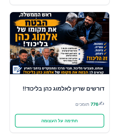
דורשים שריון לאלמוג כהן בליכוד‼️
✍️
776
תומכים
חתימה על העצומה