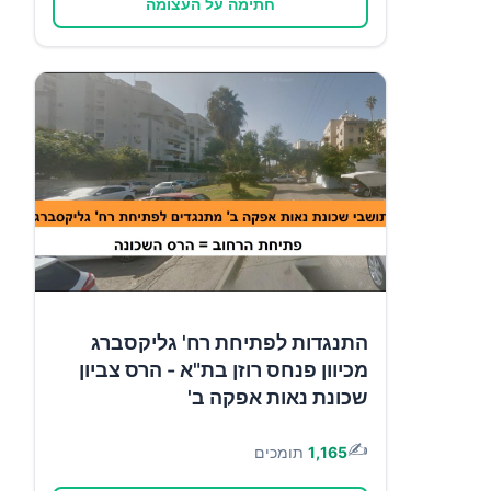
חתימה על העצומה
התנגדות לפתיחת רח' גליקסברג
מכיוון פנחס רוזן בת"א - הרס צביון
שכונת נאות אפקה ב'
✍️
1,165
תומכים