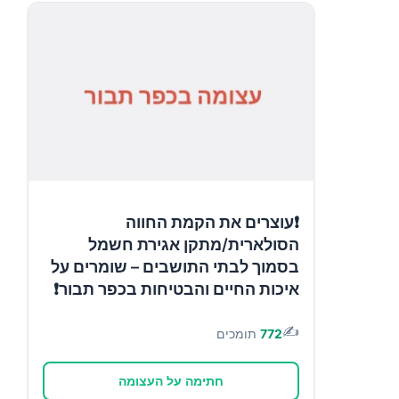
❗עוצרים את הקמת החווה
הסולארית/מתקן אגירת חשמל
בסמוך לבתי התושבים – שומרים על
איכות החיים והבטיחות בכפר תבור❗
✍️
772
תומכים
חתימה על העצומה