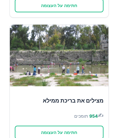
חתימה על העצומה
מצילים את בריכת ממילא
✍️
954
תומכים
חתימה על העצומה