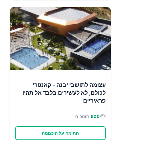
עצומה לתושבי יבנה - קאנטרי
לכולם, לא לעשירים בלבד אל תהיו
פראיריים
✍️
600
תומכים
חתימה על העצומה