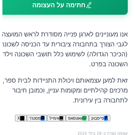
חתימה על העצומה
אנו מעוניינים לארגן פנייה מסודרת לראש המועצה
לגבי הצורך בתחבורה ציבורית עד הכניסה לשכונה
(הכיכר הגדולה) לשימוש כלל תושבי השכונה וילדי
השכונה בפרט.
זאת למען עצמאותם ויכולת התניידות לבית ספר,
מרכזים קהילתיים ומקומות עניין, וכמובן חיבור
לתחבורה בין עירונית.
פייסבוק
וואטסאפ
אימייל
מסנג'ר
X
עצומה נוצרה ב-
29 ביולי 2025