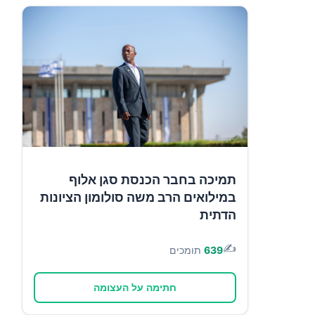
תמיכה בחבר הכנסת סגן אלוף
במילואים הרב משה סולומון הציונות
הדתית
✍️
639
תומכים
חתימה על העצומה