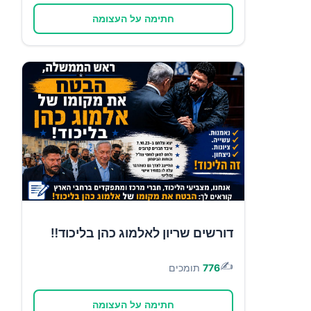
חתימה על העצומה
דורשים שריון לאלמוג כהן בליכוד‼️
✍️
776
תומכים
חתימה על העצומה