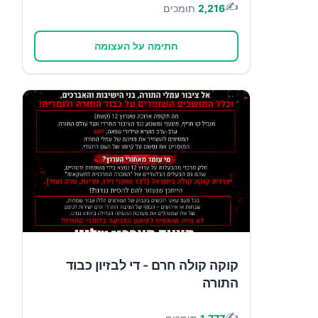
✍️
2,216
תומכים
חתימה על העצומה
קוקה קולה חרם - די לבזיון כבוד
התורה
✍️