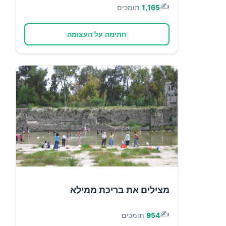
✍️
1,165
תומכים
חתימה על העצומה
מצילים את בריכת ממילא
✍️
954
תומכים