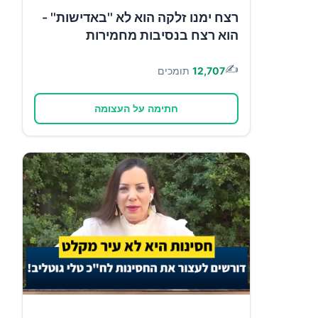
רצח ימנו זלקה הוא לא ''באדישות'' -
הוא רצח בנסיבות מחמירות
✍️
12,707
תומכים
חתימה על העצומה