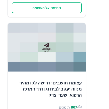
חתימה על העצומה
עצומת תושבים: דרישה לקו מהיר
מנווה יעקב לבית וגן דרך המרכז
הרפואי שערי צדק
✍️
867
תומכים