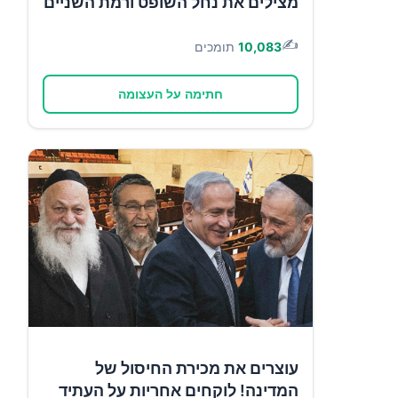
מצילים את נחל השופט ורמת השניים
✍️
10,083
תומכים
חתימה על העצומה
עוצרים את מכירת החיסול של
המדינה! לוקחים אחריות על העתיד