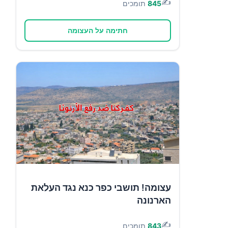
✍️
845
תומכים
חתימה על העצומה
עצומה! תושבי כפר כנא נגד העלאת
הארנונה
✍️
843
תומכים