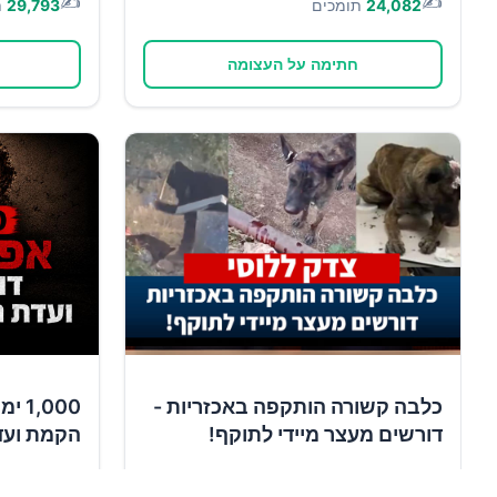
✍️
✍️
24,082
תומכים
29,793
ת
חתימה על העצומה
כלבה קשורה הותקפה באכזריות -
,000
דורשים מעצר מיידי לתוקף!
הקמת ועד
✍️
✍️
11,759
תומכים
13,986
ת