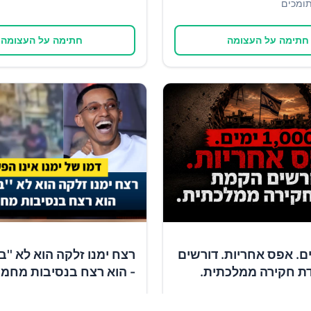
ומכים
חתימה על העצומה
חתימה על העצומה
1 ימים. אפס אחריות. דורשים
רצח ימנו זלקה הוא לא ''ב
ת חקירה ממלכתית.
- הוא רצח בנסיבות מחמי
✍️
ומכים
12,704
תומכים