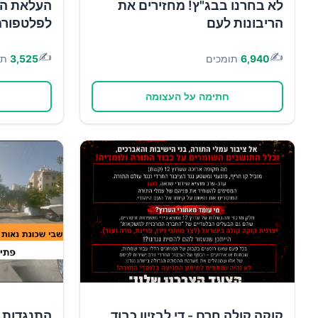
לא בחרנו בבג"ץ! מחזירים את
העלאת הש
הריבונות לעם
לפלטפורמ
✍️
✍️
6,940
תומכים
3,525
תו
חתימה על העצומה
קוקה קולה חרם - די לבזיון כבוד
התנגדות 