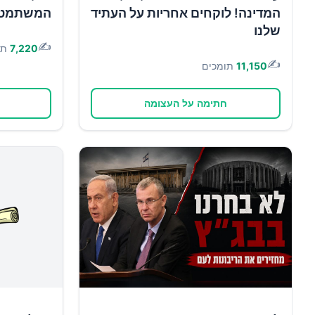
המדינה! לוקחים אחריות על העתיד
המשתמטים 
שלנו
✍️
7,220
תו
✍️
11,150
תומכים
חתימה על העצומה