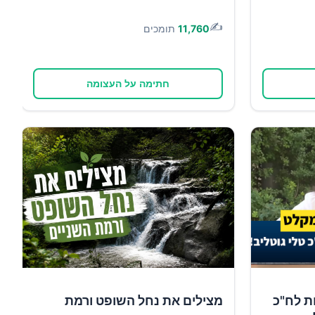
✍️
11,760
תומכים
חתימה על העצומה
ת לח"כ
מצילים את נחל השופט ורמת