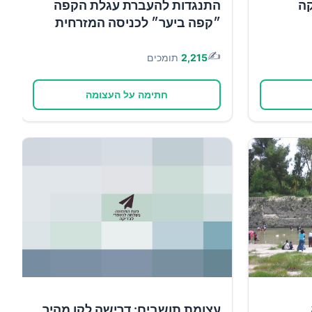
קה
התנגדות להעברת עגלת הקפה
״קפה ביער״ לכניסה המזרחית
✍️
2,215
תומכים
חתימה על העצומה
עצומת תושבים: דרישה לקו מהיר