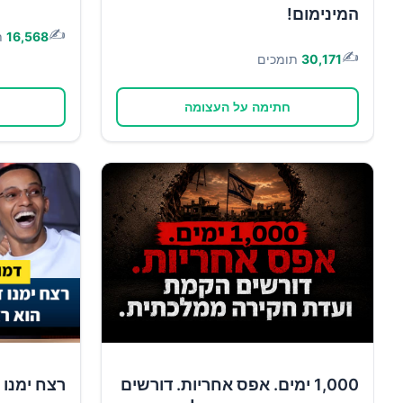
המינימום!
✍️
16,568
ת
✍️
30,171
תומכים
חתימה על העצומה
1,000 ימים. אפס אחריות. דורשים
רצח ימנו 