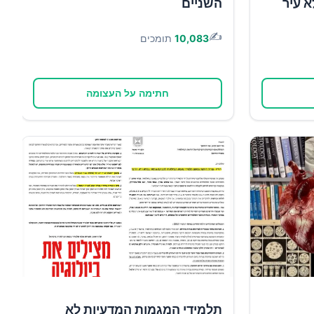
א עיר
השניים
✍️
10,083
תומכים
חתימה על העצומה
תלמידי המגמות המדעיות לא