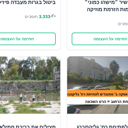
יר ״מישהו כמוני״
ביטול בגרות מעבדה פיזי
ות הזרמת מוזיקה
✍️
3,333
תומכים
מכים
חתימה על העצומה
חתימה על העצומה
לפתיחת רח' גליקסברג
מצילים את בריכת ממילא