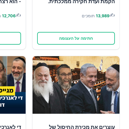
הקמת ועדת חקירה ממלכתית.
- הוא רצח
✍️
✍️
13,989
תומכים
12,706
ת
חתימה על העצומה
עוצרים את מכירת החיסול של
די לאנרכי