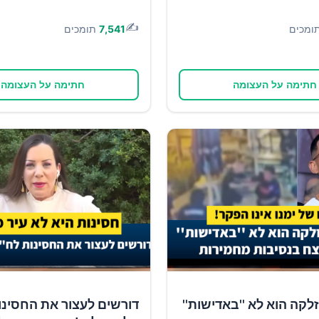
✍️
ומכים
7,541
תומכים
חתימה על העצומה
חתימה על העצומה
זלקה הוא לא ''באדישות''
דורשים לעצור את החסינו