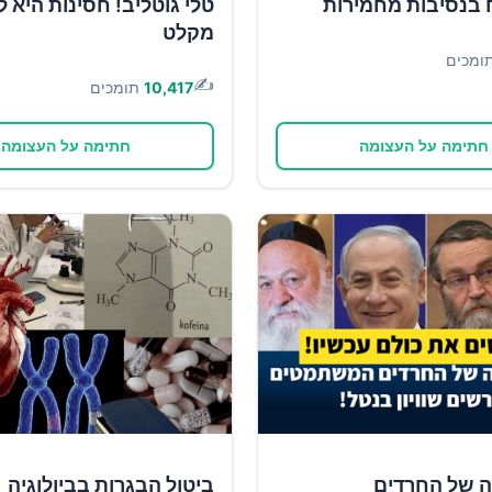
 בנסיבות מחמירות
טלי גוטליב! חסינות היא ל
מקלט
ומכים
✍️
10,417
תומכים
חתימה על העצומה
חתימה על העצומה
ה של החרדים
ביטול הבגרות בביולוגיה