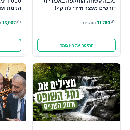
כלבה קשורה הותקפה באכזריות -
,000
דורשים מעצר מיידי לתוקף!
הקמת ועד
✍️
✍️
11,760
תומכים
13,987
ת
חתימה על העצומה