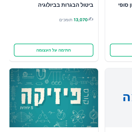
 סופי
ביטול הבגרות בביולוגיה
✍️
13,070
תומכים
חתימה על העצומה