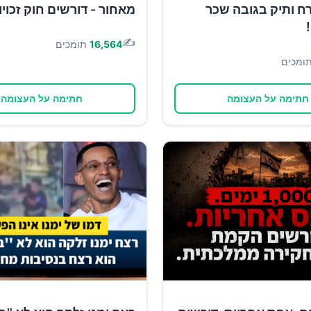
ח ותיק בגובה שכר
מאחור - דורשים חוק זכוי
✍️
16,564
תומכים
ומכים
חתימה על העצומה
חתימה על העצומה