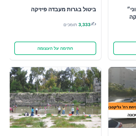
ני״
ביטול בגרות מעבדה פיזיקה
קה
✍️
3,333
תומכים
חתימה על העצומה