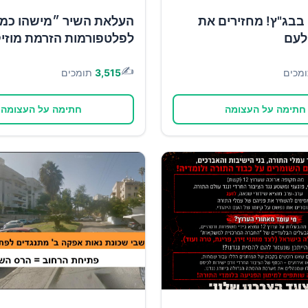
בבג"ץ! מחזירים את
העלאת השיר ״מישהו כמו
לעם
לפלטפורמות הזרמת מוזי
✍️
מכים
3,515
תומכים
חתימה על העצומה
חתימה על העצומה