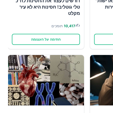
אדישות''
דורשים לעצור את החסינות לח"כ
רות
טלי גוטליב! חסינות היא לא עיר
מקלט
✍️
10,417
תומכים
חתימה על העצומה