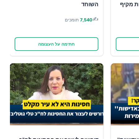
ות מקיף
השוחד
✍️
7,540
תומכים
חתימה על העצומה