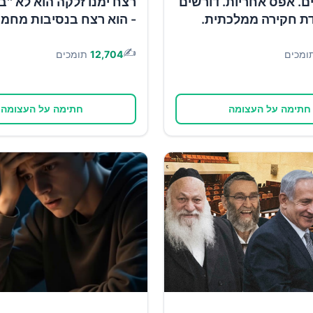
1 ימים. אפס אחריות. דורשים
רצח ימנו זלקה הוא לא ''ב
ת חקירה ממלכתית.
- הוא רצח בנסיבות מחמי
✍️
ומכים
12,704
תומכים
חתימה על העצומה
חתימה על העצומה