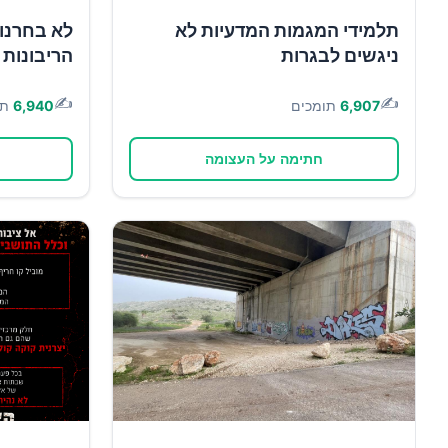
תלמידי המגמות המדעיות לא
לא בחרנו 
ניגשים לבגרות
הריבונות 
✍️
✍️
6,907
תומכים
6,940
תו
חתימה על העצומה