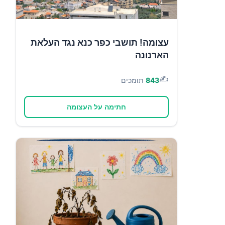
עצומה! תושבי כפר כנא נגד העלאת
הארנונה
✍️
843
תומכים
חתימה על העצומה