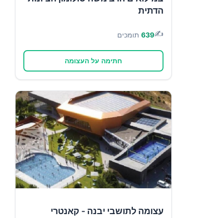
הדתית
✍️
639
תומכים
חתימה על העצומה
עצומה לתושבי יבנה - קאנטרי