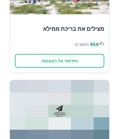
מצילים את בריכת ממילא
✍️
954
תומכים
חתימה על העצומה