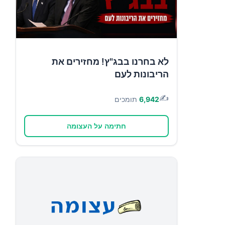
לא בחרנו בבג"ץ! מחזירים את
הריבונות לעם
✍️
6,942
תומכים
חתימה על העצומה