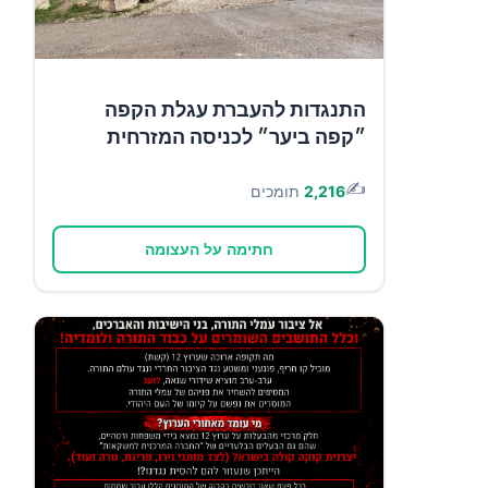
התנגדות להעברת עגלת הקפה
״קפה ביער״ לכניסה המזרחית
✍️
2,216
תומכים
חתימה על העצומה