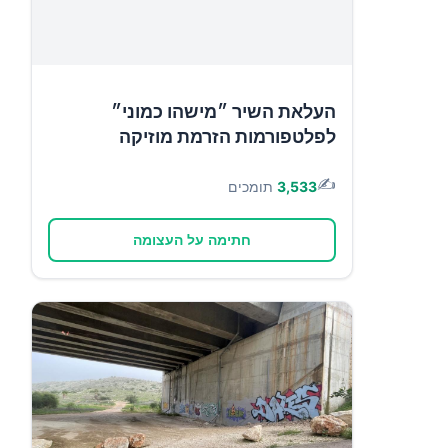
העלאת השיר ״מישהו כמוני״
לפלטפורמות הזרמת מוזיקה
✍️
3,533
תומכים
חתימה על העצומה