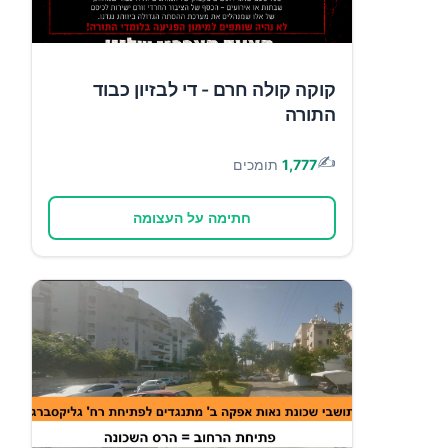
קוקה קולה חרם - די לבזיון כבוד
התורה
✍️
1,777
תומכים
חתימה על העצומה