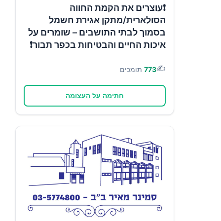
❗עוצרים את הקמת החווה
הסולארית/מתקן אגירת חשמל
בסמוך לבתי התושבים – שומרים על
איכות החיים והבטיחות בכפר תבור❗
✍️
773
תומכים
חתימה על העצומה