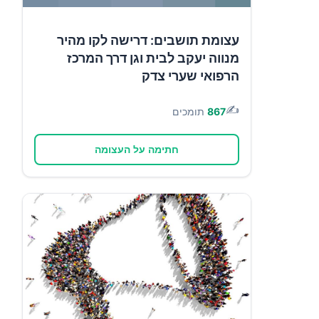
עצומת תושבים: דרישה לקו מהיר
מנווה יעקב לבית וגן דרך המרכז
הרפואי שערי צדק
✍️
867
תומכים
חתימה על העצומה