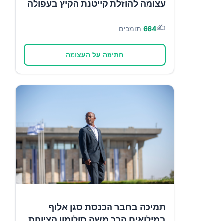
עצומה להוזלת קייטנת הקיץ בעפולה
✍️
664
תומכים
חתימה על העצומה
תמיכה בחבר הכנסת סגן אלוף
במילואים הרב משה סולומון הציונות