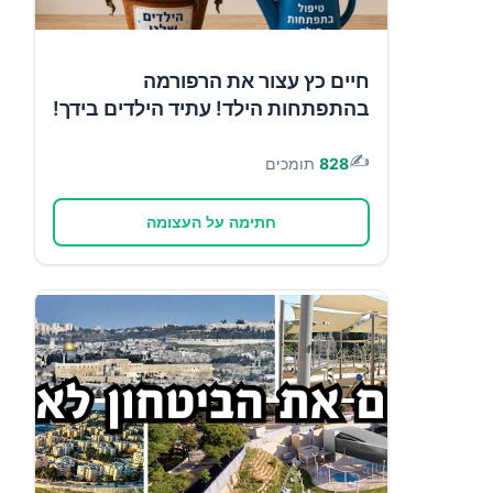
חיים כץ עצור את הרפורמה
בהתפתחות הילד! עתיד הילדים בידך!
✍️
828
תומכים
חתימה על העצומה