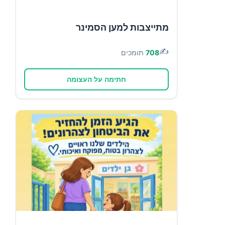
מתייצבות למען הסמינר
✍️
708
תומכים
חתימה על העצומה