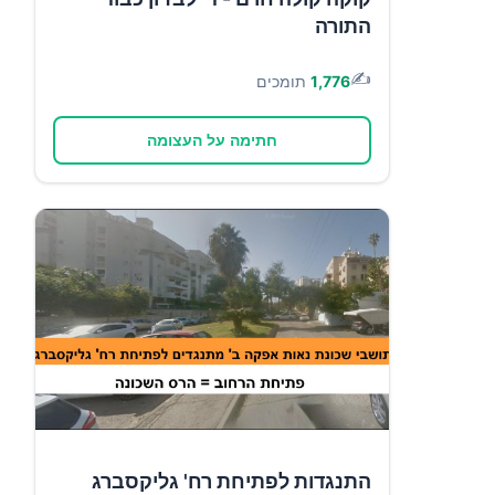
התורה
✍️
1,776
תומכים
חתימה על העצומה
התנגדות לפתיחת רח' גליקסברג