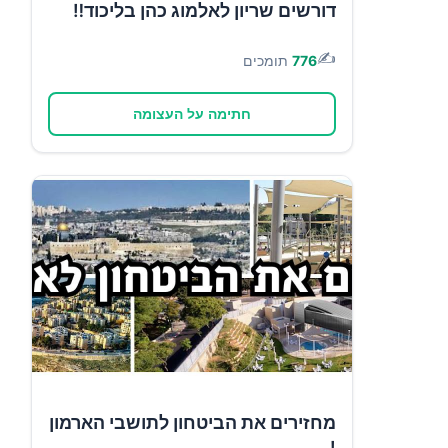
דורשים שריון לאלמוג כהן בליכוד‼️
✍️
776
תומכים
חתימה על העצומה
מחזירים את הביטחון לתושבי הארמון
!