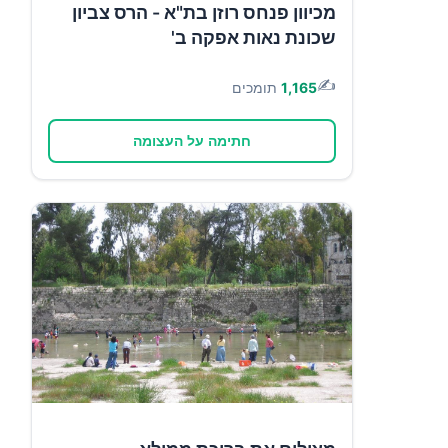
מכיוון פנחס רוזן בת"א - הרס צביון
שכונת נאות אפקה ב'
✍️
1,165
תומכים
חתימה על העצומה