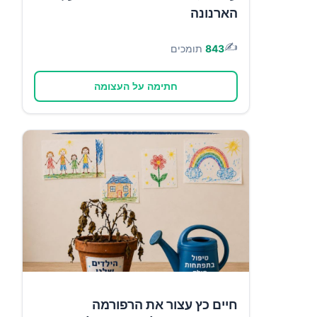
הארנונה
✍️
843
תומכים
חתימה על העצומה
חיים כץ עצור את הרפורמה