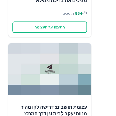
מצילים את בריכת ממילא
✍️
954
תומכים
חתימה על העצומה
עצומת תושבים: דרישה לקו מהיר
מנווה יעקב לבית וגן דרך המרכז