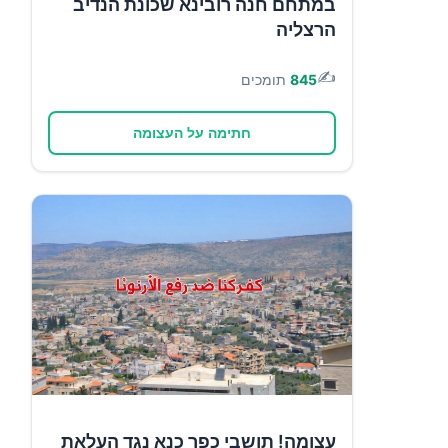
במתחם חנה רובינא שכונת הנדיב
הרצליה
✍️
845
תומכים
חתימה על העצומה
עצומה! תושבי כפר כנא נגד העלאת