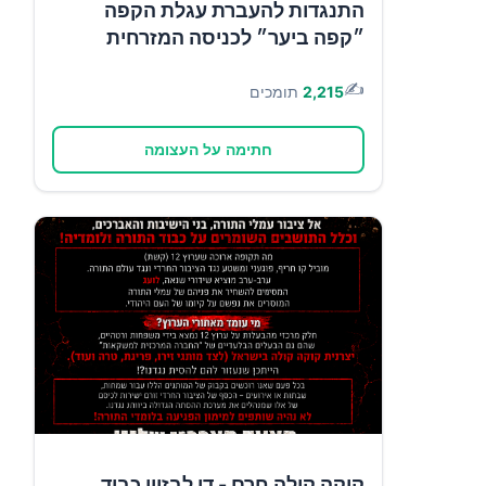
התנגדות להעברת עגלת הקפה
״קפה ביער״ לכניסה המזרחית
✍️
2,215
תומכים
חתימה על העצומה
קוקה קולה חרם - די לבזיון כבוד