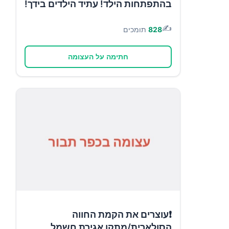
בהתפתחות הילד! עתיד הילדים בידך!
✍️
828
תומכים
חתימה על העצומה
❗עוצרים את הקמת החווה
הסולארית/מתקן אגירת חשמל