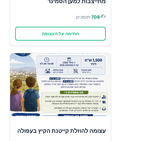
מתייצבות למען הסמינר
✍️
708
תומכים
חתימה על העצומה
עצומה להוזלת קייטנת הקיץ בעפולה