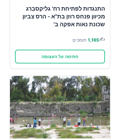
התנגדות לפתיחת רח' גליקסברג
מכיוון פנחס רוזן בת"א - הרס צביון
שכונת נאות אפקה ב'
✍️
1,165
תומכים
חתימה על העצומה