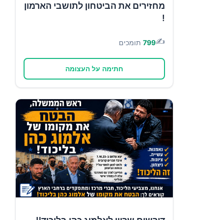
מחזירים את הביטחון לתושבי הארמון
!
✍️
799
תומכים
חתימה על העצומה