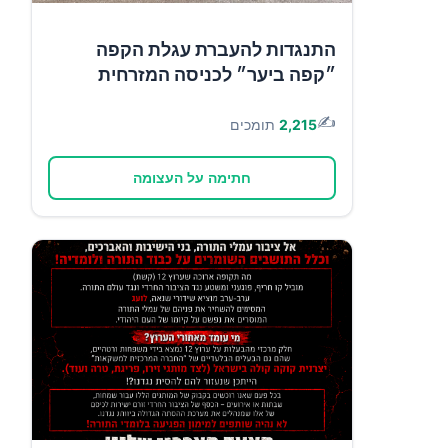
התנגדות להעברת עגלת הקפה
״קפה ביער״ לכניסה המזרחית
✍️
2,215
תומכים
חתימה על העצומה