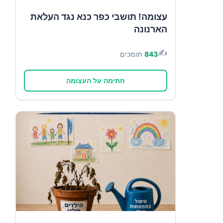
עצומה! תושבי כפר כנא נגד העלאת
הארנונה
✍️
843
תומכים
חתימה על העצומה