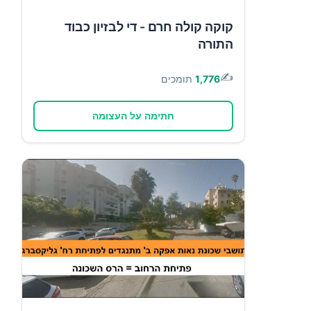
קוקה קולה חרם - די לבזיון כבוד
התורה
✍️
1,776
תומכים
חתימה על העצומה