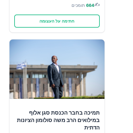
✍️
664
תומכים
חתימה על העצומה
תמיכה בחבר הכנסת סגן אלוף
במילואים הרב משה סולומון הציונות
הדתית