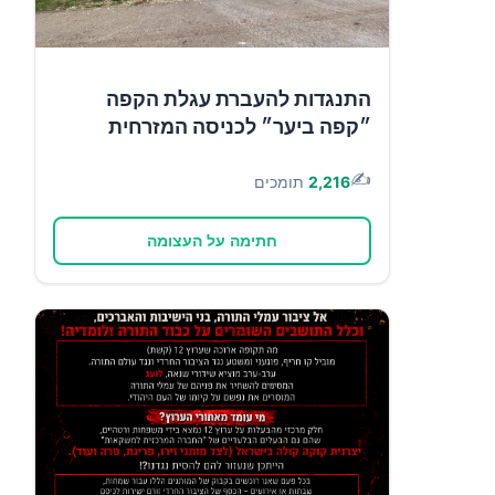
התנגדות להעברת עגלת הקפה
״קפה ביער״ לכניסה המזרחית
✍️
2,216
תומכים
חתימה על העצומה