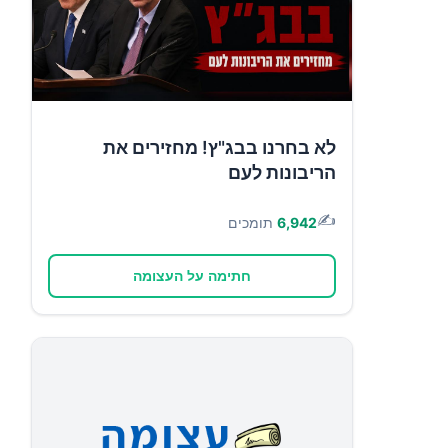
לא בחרנו בבג"ץ! מחזירים את
הריבונות לעם
✍️
6,942
תומכים
חתימה על העצומה