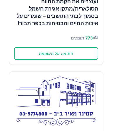
❗עוצרים את הקמת החווה
הסולארית/מתקן אגירת חשמל
בסמוך לבתי התושבים – שומרים על
איכות החיים והבטיחות בכפר תבור❗
✍️
773
תומכים
חתימה על העצומה