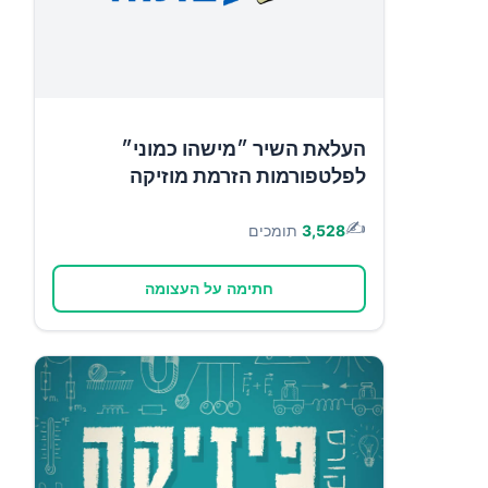
העלאת השיר ״מישהו כמוני״
לפלטפורמות הזרמת מוזיקה
✍️
3,528
תומכים
חתימה על העצומה