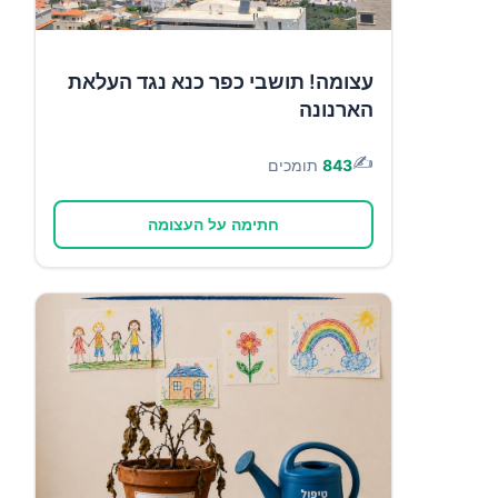
עצומה! תושבי כפר כנא נגד העלאת
הארנונה
✍️
843
תומכים
חתימה על העצומה