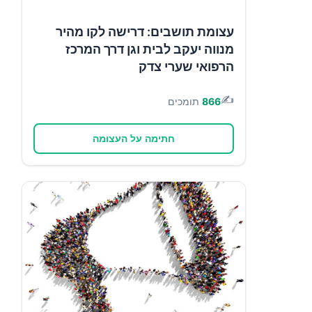
עצומת תושבים: דרישה לקו מהיר
מנווה יעקב לבית וגן דרך המרכז
הרפואי שערי צדק
✍️
866
תומכים
חתימה על העצומה