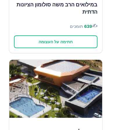
במילואים הרב משה סולומון הציונות
הדתית
✍️
639
תומכים
חתימה על העצומה