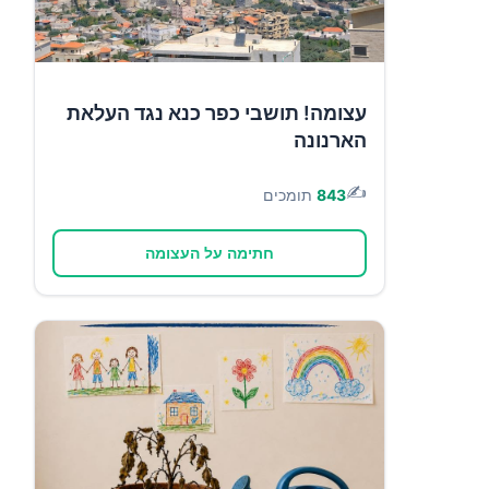
עצומה! תושבי כפר כנא נגד העלאת
הארנונה
✍️
843
תומכים
חתימה על העצומה