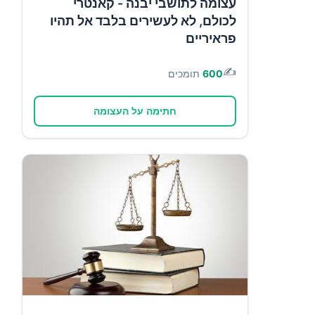
עצומה לתושבי יבנה - קאנטרי
לכולם, לא לעשירים בלבד אל תהיו
פראיריים
✍️
600
תומכים
חתימה על העצומה