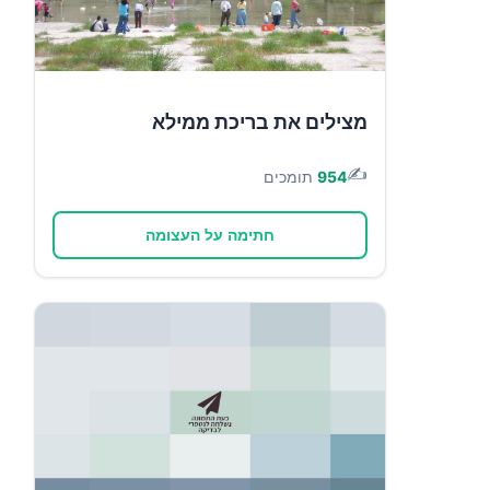
מצילים את בריכת ממילא
✍️
954
תומכים
חתימה על העצומה