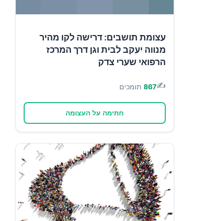
עצומת תושבים: דרישה לקו מהיר
מנווה יעקב לבית וגן דרך המרכז
הרפואי שערי צדק
✍️
867
תומכים
חתימה על העצומה