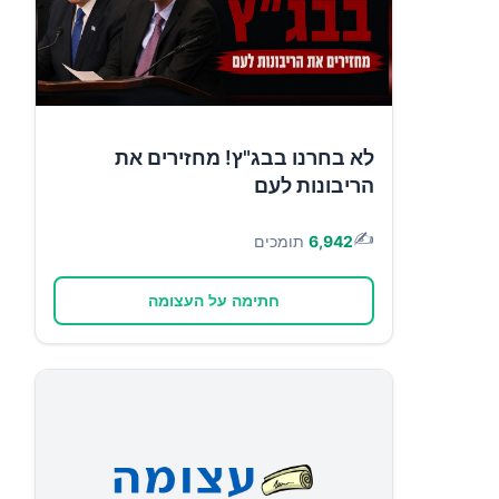
לא בחרנו בבג"ץ! מחזירים את
הריבונות לעם
✍️
6,942
תומכים
חתימה על העצומה