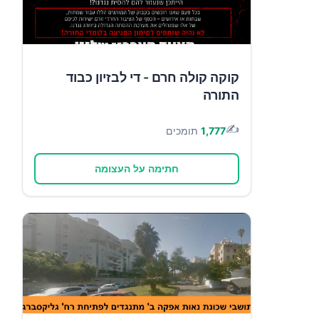
קוקה קולה חרם - די לבזיון כבוד
התורה
✍️
1,777
תומכים
חתימה על העצומה