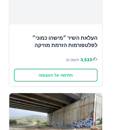
העלאת השיר ״מישהו כמוני״
לפלטפורמות הזרמת מוזיקה
✍️
3,533
תומכים
חתימה על העצומה