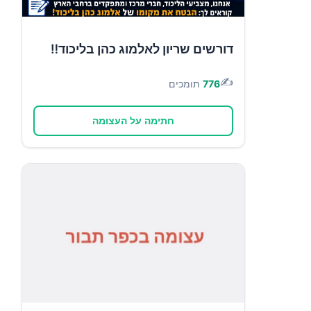
דורשים שריון לאלמוג כהן בליכוד‼️
✍️
776
תומכים
חתימה על העצומה