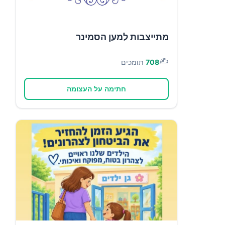
מתייצבות למען הסמינר
✍️
708
תומכים
חתימה על העצומה