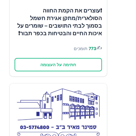
❗עוצרים את הקמת החווה
הסולארית/מתקן אגירת חשמל
בסמוך לבתי התושבים – שומרים על
איכות החיים והבטיחות בכפר תבור❗
✍️
773
תומכים
חתימה על העצומה