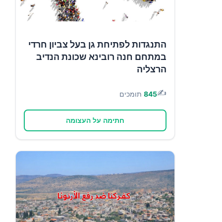
התנגדות לפתיחת גן בעל צביון חרדי
במתחם חנה רובינא שכונת הנדיב
הרצליה
✍️
845
תומכים
חתימה על העצומה