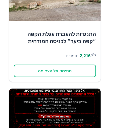
התנגדות להעברת עגלת הקפה
״קפה ביער״ לכניסה המזרחית
✍️
2,216
תומכים
חתימה על העצומה