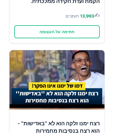
הקמת ועדת חקירה ממלכתית.
✍️
13,993
תומכים
חתימה על העצומה
רצח ימנו זלקה הוא לא ''באדישות'' -
הוא רצח בנסיבות מחמירות