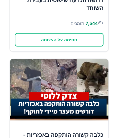
דרושה הכרעה שיפוטית בעבירת
השוחד
✍️
7,544
תומכים
חתימה על העצומה
כלבה קשורה הותקפה באכזריות -