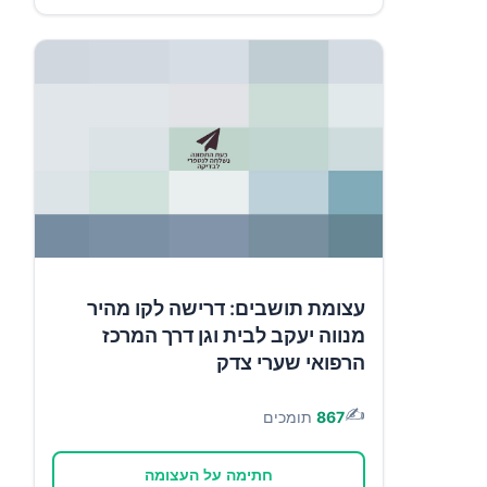
עצומת תושבים: דרישה לקו מהיר
מנווה יעקב לבית וגן דרך המרכז
הרפואי שערי צדק
✍️
867
תומכים
חתימה על העצומה