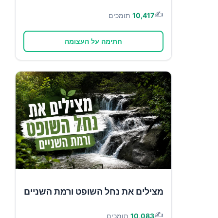
✍️
10,417
תומכים
חתימה על העצומה
מצילים את נחל השופט ורמת השניים
✍️
10,083
תומכים