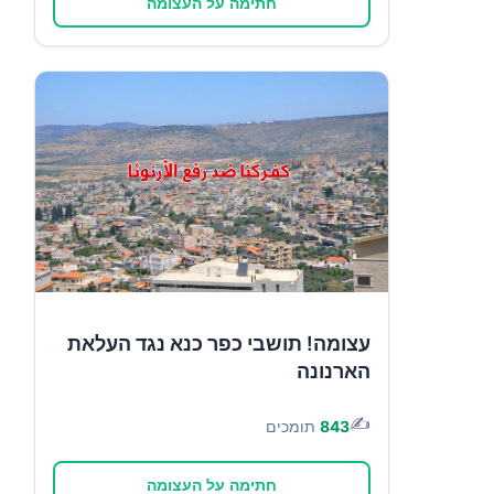
חתימה על העצומה
עצומה! תושבי כפר כנא נגד העלאת
הארנונה
✍️
843
תומכים
חתימה על העצומה