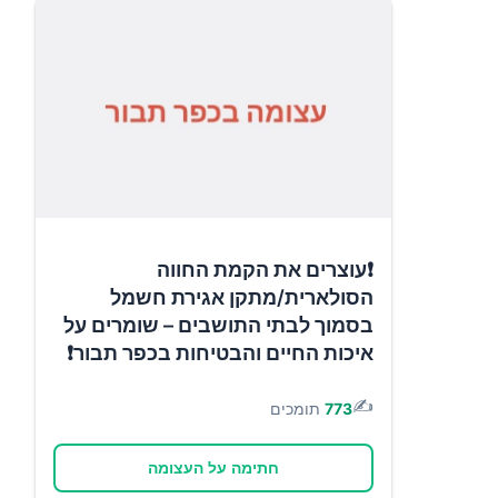
❗עוצרים את הקמת החווה
הסולארית/מתקן אגירת חשמל
בסמוך לבתי התושבים – שומרים על
איכות החיים והבטיחות בכפר תבור❗
✍️
773
תומכים
חתימה על העצומה