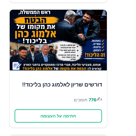
דורשים שריון לאלמוג כהן בליכוד‼️
✍️
776
תומכים
חתימה על העצומה