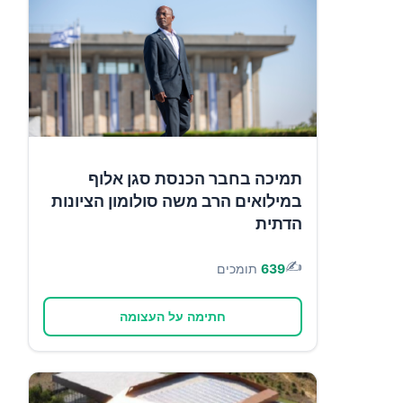
תמיכה בחבר הכנסת סגן אלוף
במילואים הרב משה סולומון הציונות
הדתית
✍️
639
תומכים
חתימה על העצומה