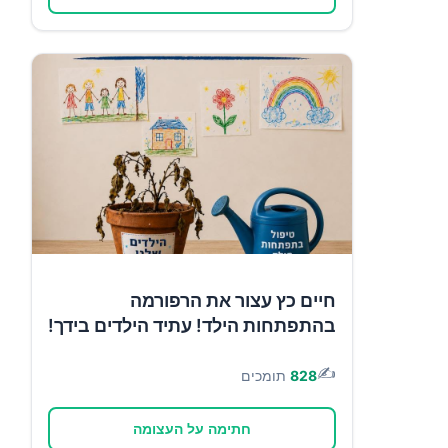
חיים כץ עצור את הרפורמה
בהתפתחות הילד! עתיד הילדים בידך!
✍️
828
תומכים
חתימה על העצומה