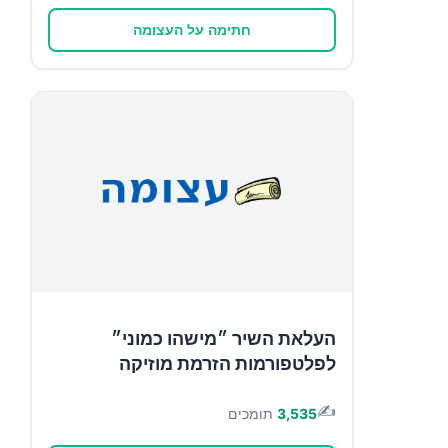
חתימה על העצומה
העלאת השיר ״מישהו כמוני״
לפלטפורמות הזרמת מוזיקה
✍️
3,535
תומכים