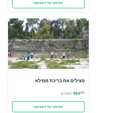
חתימה על העצומה
מצילים את בריכת ממילא
✍️
954
תומכים
חתימה על העצומה