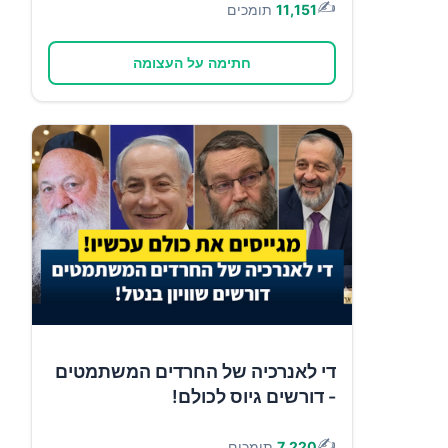
✍️
11,151
תומכים
חתימה על העצומה
די לאנרכיה של החרדים המשתמטים
- דורשים גיוס לכולם!
✍️
7,220
תומכים