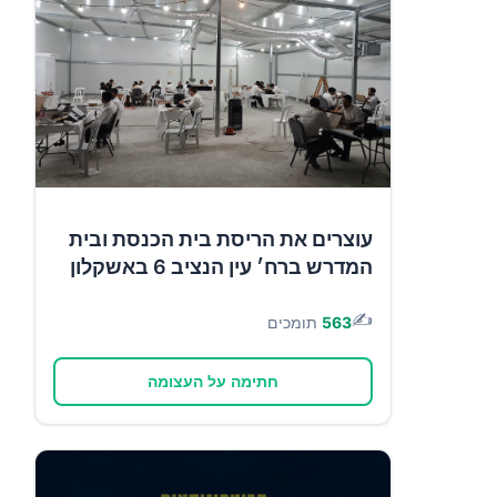
עוצרים את הריסת בית הכנסת ובית
המדרש ברח׳ עין הנציב 6 באשקלון
✍️
563
תומכים
חתימה על העצומה