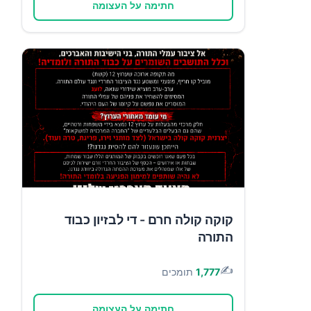
חתימה על העצומה
קוקה קולה חרם - די לבזיון כבוד
התורה
✍️
1,777
תומכים
חתימה על העצומה