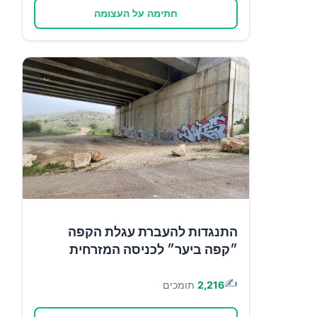
חתימה על העצומה
התנגדות להעברת עגלת הקפה
״קפה ביער״ לכניסה המזרחית
✍️
2,216
תומכים