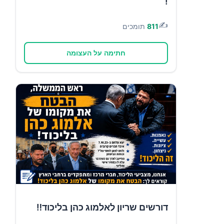
!
✍️
811
תומכים
חתימה על העצומה
דורשים שריון לאלמוג כהן בליכוד‼️