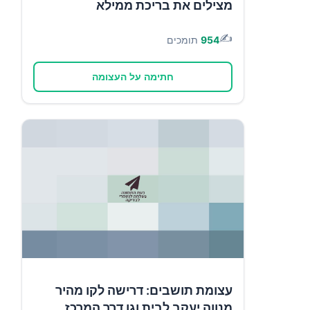
מצילים את בריכת ממילא
✍️
954
תומכים
חתימה על העצומה
עצומת תושבים: דרישה לקו מהיר
מנווה יעקב לבית וגן דרך המרכז