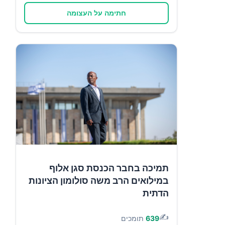
חתימה על העצומה
תמיכה בחבר הכנסת סגן אלוף
במילואים הרב משה סולומון הציונות
הדתית
✍️
639
תומכים