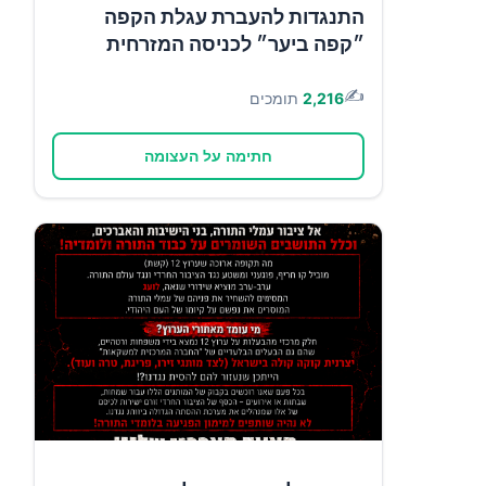
התנגדות להעברת עגלת הקפה
״קפה ביער״ לכניסה המזרחית
✍️
2,216
תומכים
חתימה על העצומה