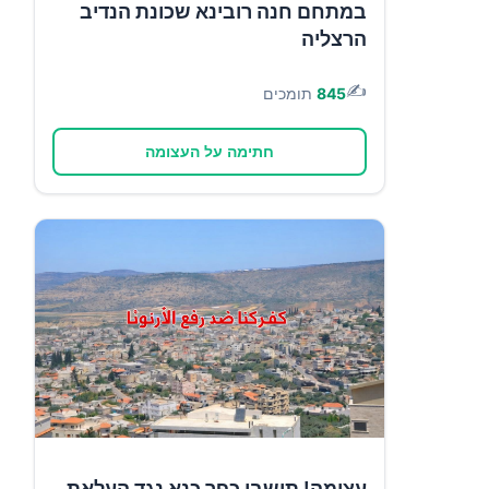
במתחם חנה רובינא שכונת הנדיב
הרצליה
✍️
845
תומכים
חתימה על העצומה
עצומה! תושבי כפר כנא נגד העלאת