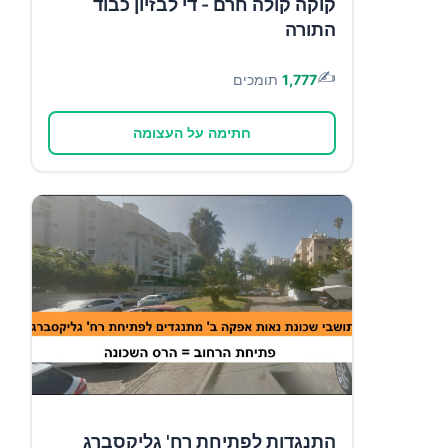
קוקה קולה חרם - די לבזיון כבוד
התורה
✍️
1,777
תומכים
חתימה על העצומה
התנגדות לפתיחת רח' גליקסברג