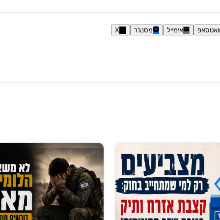
ואטסאפ
אימייל
מסנג'ר
X