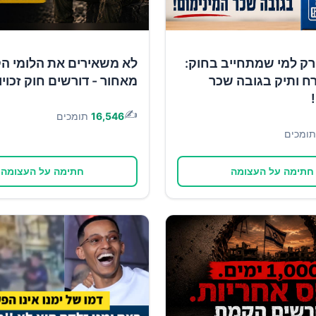
רק למי שמתחייב בחוק:
לא משאירים את הלומי ה
ח ותיק בגובה שכר
מאחור - דורשים חוק זכוי
✍️
16,546
תומכים
תומכים
חתימה על העצומה
חתימה על העצומה