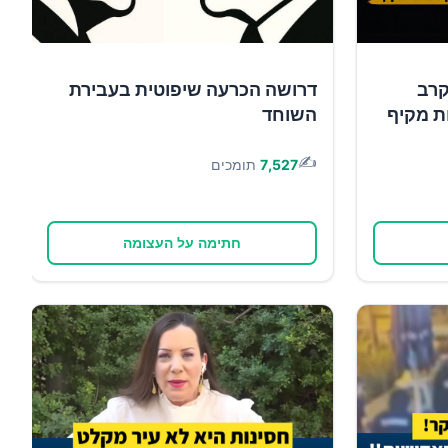
קרב
דרושה הכרעה שיפוטית בעבירת
ות מקיף
השוחד
✍️
7,527
תומכים
חתימה על העצומה