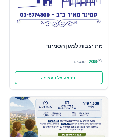
מתייצבות למען הסמינר
✍️
708
תומכים
חתימה על העצומה