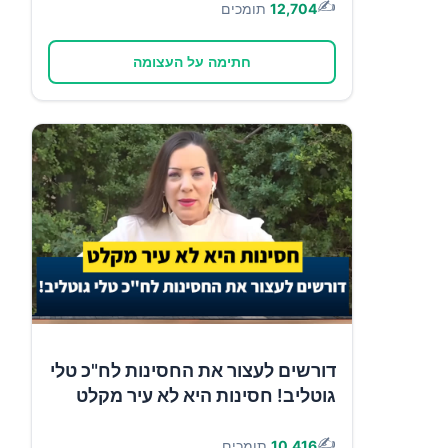
✍️
12,704
תומכים
חתימה על העצומה
דורשים לעצור את החסינות לח"כ טלי
גוטליב! חסינות היא לא עיר מקלט
✍️
10,416
תומכים