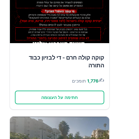
קוקה קולה חרם - די לבזיון כבוד
התורה
✍️
1,776
תומכים
חתימה על העצומה