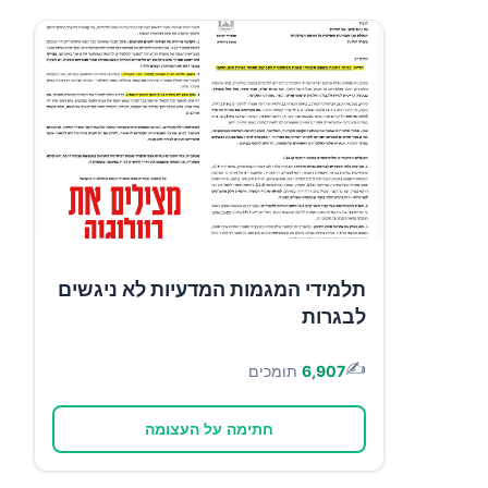
תלמידי המגמות המדעיות לא ניגשים
לבגרות
✍️
6,907
תומכים
חתימה על העצומה