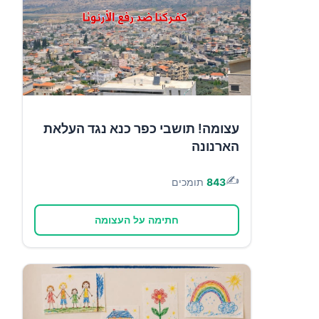
עצומה! תושבי כפר כנא נגד העלאת
הארנונה
✍️
843
תומכים
חתימה על העצומה