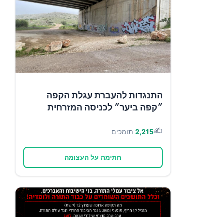
התנגדות להעברת עגלת הקפה
״קפה ביער״ לכניסה המזרחית
✍️
2,215
תומכים
חתימה על העצומה