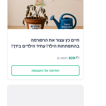
חיים כץ עצור את הרפורמה
בהתפתחות הילד! עתיד הילדים בידך!
✍️
828
תומכים
חתימה על העצומה