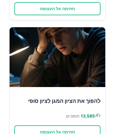
חתימה על העצומה
להפוך את הציון המגן לציון סופי
✍️
13,585
תומכים
חתימה על העצומה