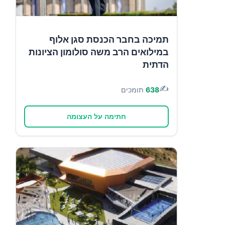
תמיכה בחבר הכנסת סגן אלוף
במילואים הרב משה סולומון הציונות
הדתית
✍️
638
תומכים
חתימה על העצומה