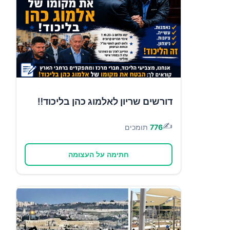
דורשים שריון לאלמוג כהן בליכוד‼️
✍️
776
תומכים
חתימה על העצומה