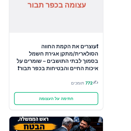
❗עוצרים את הקמת החווה
הסולארית/מתקן אגירת חשמל
בסמוך לבתי התושבים – שומרים על
איכות החיים והבטיחות בכפר תבור❗
✍️
772
תומכים
חתימה על העצומה