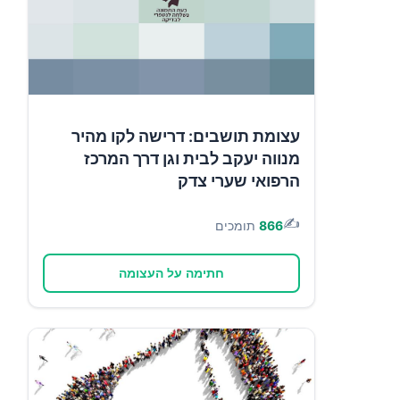
עצומת תושבים: דרישה לקו מהיר
מנווה יעקב לבית וגן דרך המרכז
הרפואי שערי צדק
✍️
866
תומכים
חתימה על העצומה