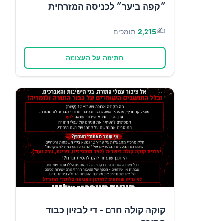
״קפה ביער״ לכניסה המזרחית
✍️
2,215
תומכים
חתימה על העצומה
קוקה קולה חרם - די לבזיון כבוד