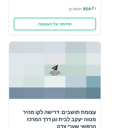
✍️
954
תומכים
חתימה על העצומה
עצומת תושבים: דרישה לקו מהיר
מנווה יעקב לבית וגן דרך המרכז
הרפואי שערי צדק