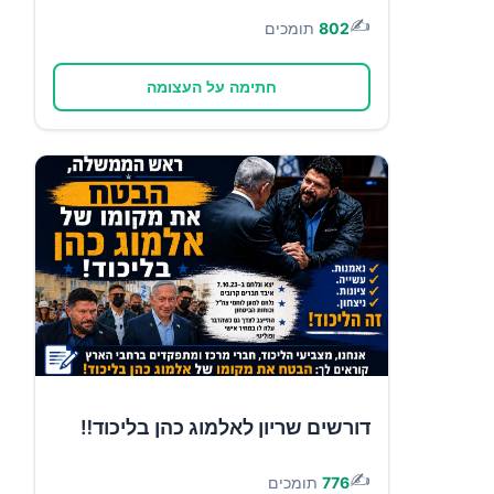
✍️
802
תומכים
חתימה על העצומה
דורשים שריון לאלמוג כהן בליכוד‼️
✍️
776
תומכים