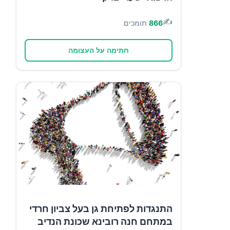
✍️
866
תומכים
חתימה על העצומה
התנגדות לפתיחת גן בעל צביון חרדי
במתחם חנה רובינא שכונת הנדיב