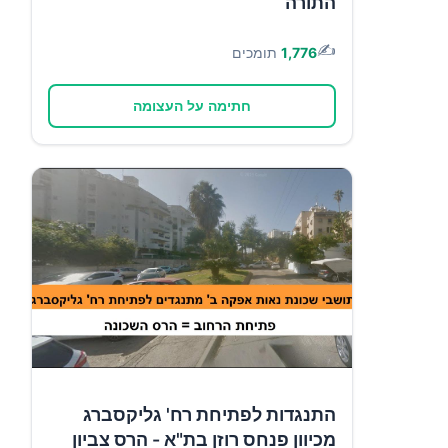
התורה
✍️
1,776
תומכים
חתימה על העצומה
התנגדות לפתיחת רח' גליקסברג
מכיוון פנחס רוזן בת"א - הרס צביון