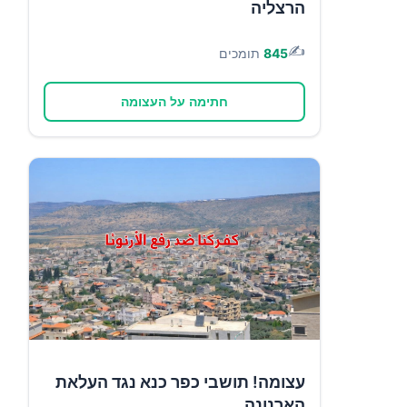
הרצליה
✍️
845
תומכים
חתימה על העצומה
עצומה! תושבי כפר כנא נגד העלאת
הארנונה