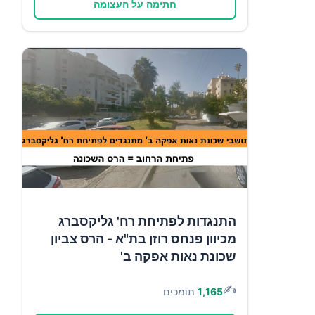
חתימה על העצומה
התנגדות לפתיחת רח' גליקסברג
מכיוון פנחס רוזן בת"א - הרס צביון
שכונת נאות אפקה ב'
✍️
1,165
תומכים