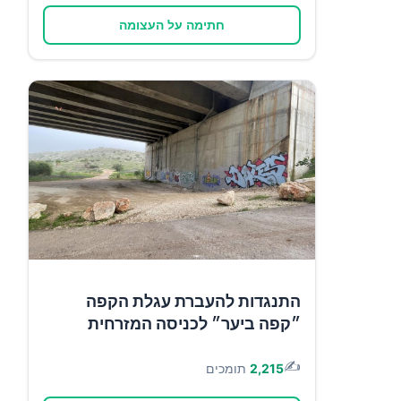
חתימה על העצומה
התנגדות להעברת עגלת הקפה
״קפה ביער״ לכניסה המזרחית
✍️
2,215
תומכים