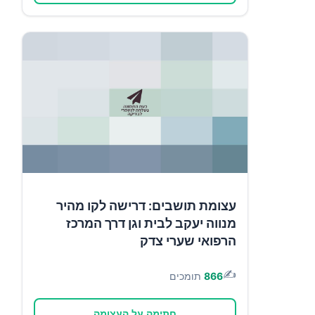
עצומת תושבים: דרישה לקו מהיר
מנווה יעקב לבית וגן דרך המרכז
הרפואי שערי צדק
✍️
866
תומכים
חתימה על העצומה