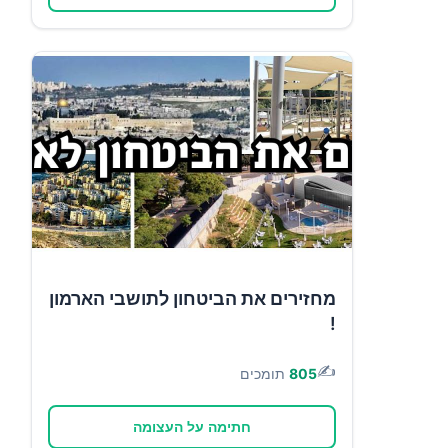
מחזירים את הביטחון לתושבי הארמון
!
✍️
805
תומכים
חתימה על העצומה