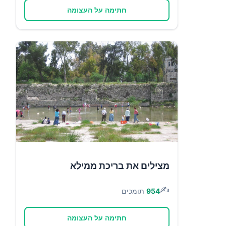
חתימה על העצומה
מצילים את בריכת ממילא
✍️
954
תומכים
חתימה על העצומה