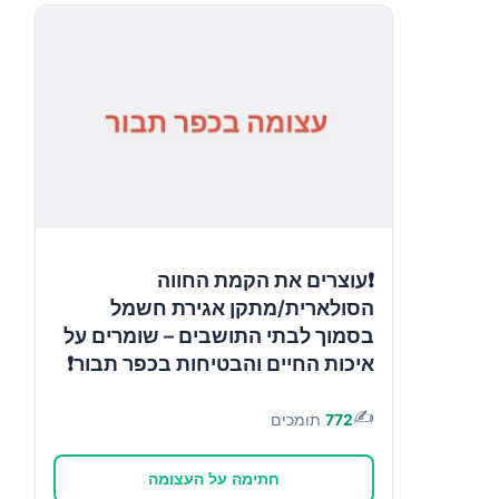
❗עוצרים את הקמת החווה
הסולארית/מתקן אגירת חשמל
בסמוך לבתי התושבים – שומרים על
איכות החיים והבטיחות בכפר תבור❗
✍️
772
תומכים
חתימה על העצומה