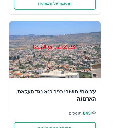
חתימה על העצומה
עצומה! תושבי כפר כנא נגד העלאת
הארנונה
✍️
843
תומכים