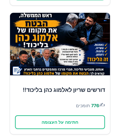
דורשים שריון לאלמוג כהן בליכוד‼️
✍️
776
תומכים
חתימה על העצומה