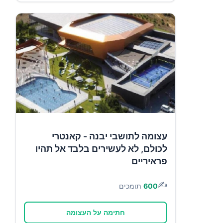
עצומה לתושבי יבנה - קאנטרי
לכולם, לא לעשירים בלבד אל תהיו
פראיריים
✍️
600
תומכים
חתימה על העצומה