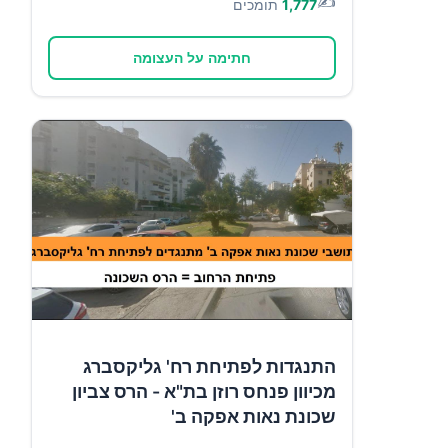
✍️
1,777
תומכים
חתימה על העצומה
התנגדות לפתיחת רח' גליקסברג
מכיוון פנחס רוזן בת"א - הרס צביון
שכונת נאות אפקה ב'