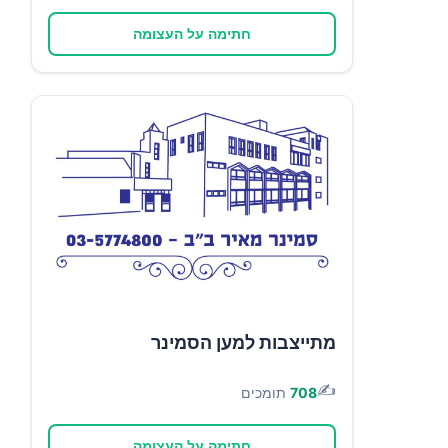
חתימה על העצומה
מתייצבות למען הסמינר
✍️
708
תומכים
חתימה על העצומה