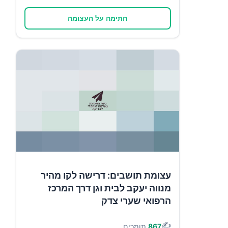
חתימה על העצומה
עצומת תושבים: דרישה לקו מהיר
מנווה יעקב לבית וגן דרך המרכז
הרפואי שערי צדק
✍️
867
תומכים