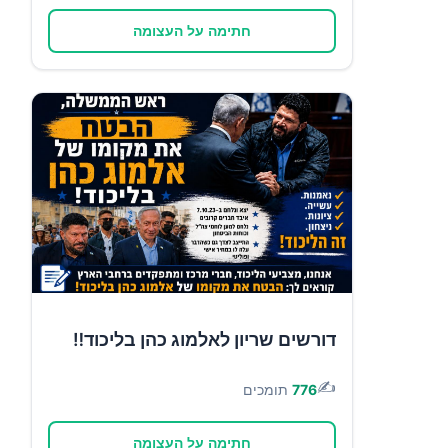
חתימה על העצומה
דורשים שריון לאלמוג כהן בליכוד‼️
✍️
776
תומכים
חתימה על העצומה