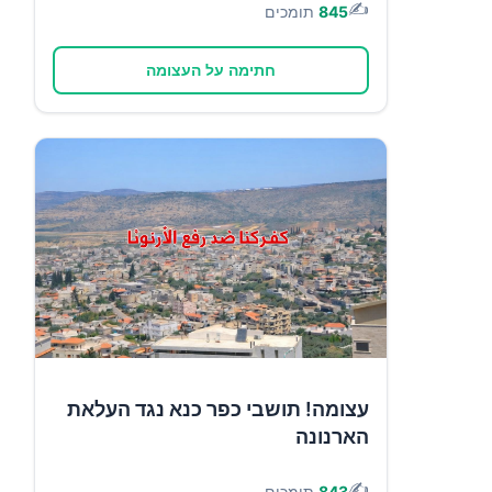
✍️
845
תומכים
חתימה על העצומה
עצומה! תושבי כפר כנא נגד העלאת
הארנונה
✍️
843
תומכים