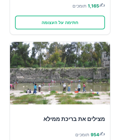
✍️
1,165
תומכים
חתימה על העצומה
מצילים את בריכת ממילא
✍️
954
תומכים