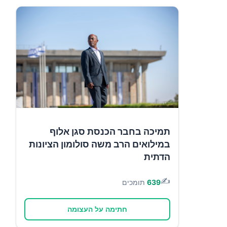
תמיכה בחבר הכנסת סגן אלוף
במילואים הרב משה סולומון הציונות
הדתית
✍️
639
תומכים
חתימה על העצומה