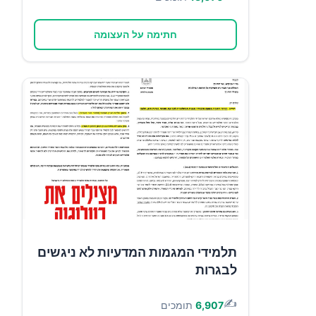
חתימה על העצומה
תלמידי המגמות המדעיות לא ניגשים
לבגרות
✍️
6,907
תומכים