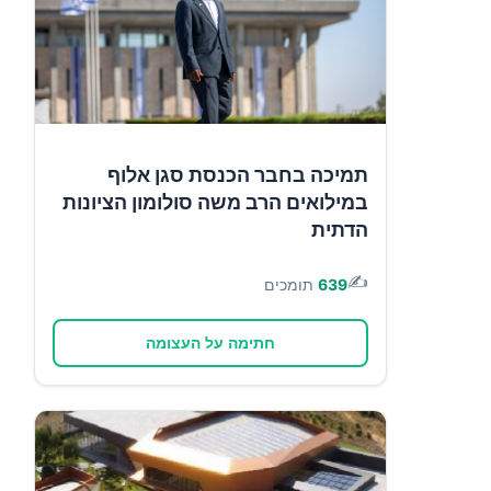
תמיכה בחבר הכנסת סגן אלוף
במילואים הרב משה סולומון הציונות
הדתית
✍️
639
תומכים
חתימה על העצומה