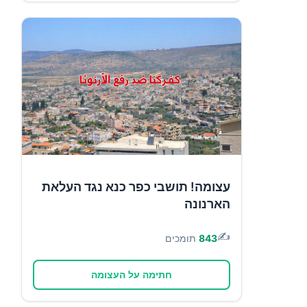
עצומה! תושבי כפר כנא נגד העלאת
הארנונה
✍️
843
תומכים
חתימה על העצומה