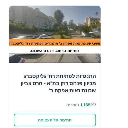
התנגדות לפתיחת רח' גליקסברג
מכיוון פנחס רוזן בת"א - הרס צביון
שכונת נאות אפקה ב'
✍️
1,165
תומכים
חתימה על העצומה