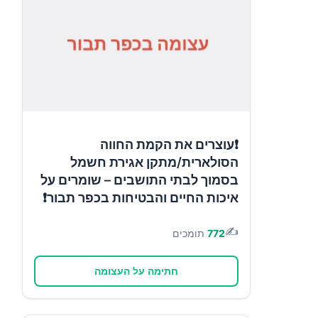
❗עוצרים את הקמת החווה
הסולארית/מתקן אגירת חשמל
בסמוך לבתי התושבים – שומרים על
איכות החיים והבטיחות בכפר תבור❗
✍️
772
תומכים
חתימה על העצומה