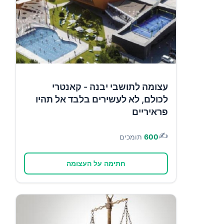
עצומה לתושבי יבנה - קאנטרי
לכולם, לא לעשירים בלבד אל תהיו
פראיריים
✍️
600
תומכים
חתימה על העצומה