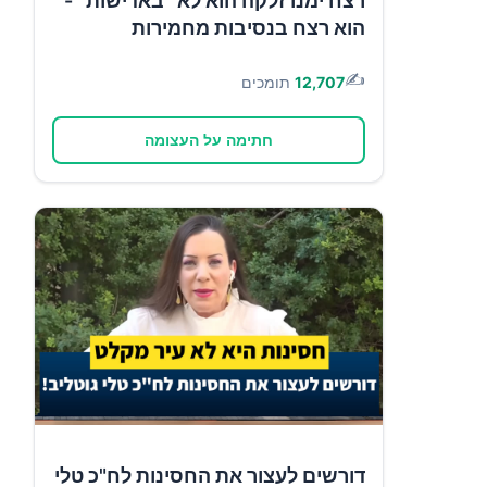
רצח ימנו זלקה הוא לא ''באדישות'' -
הוא רצח בנסיבות מחמירות
✍️
12,707
תומכים
חתימה על העצומה
דורשים לעצור את החסינות לח"כ טלי