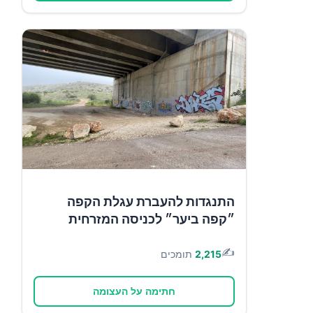
התנגדות להעברת עגלת הקפה
״קפה ביער״ לכניסה המזרחית
✍️
2,215
תומכים
חתימה על העצומה