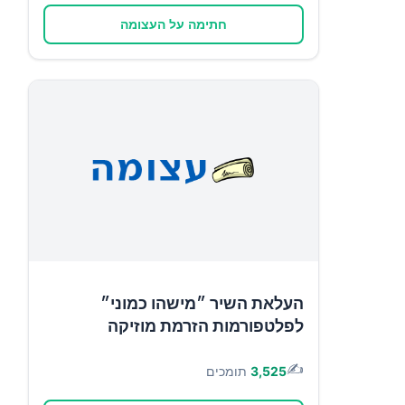
חתימה על העצומה
העלאת השיר ״מישהו כמוני״
לפלטפורמות הזרמת מוזיקה
✍️
3,525
תומכים