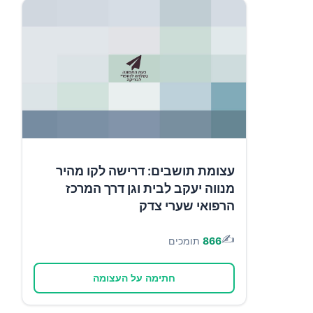
עצומת תושבים: דרישה לקו מהיר
מנווה יעקב לבית וגן דרך המרכז
הרפואי שערי צדק
✍️
866
תומכים
חתימה על העצומה