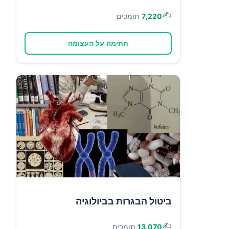
✍️
7,220
תומכים
חתימה על העצומה
ביטול הבגרות בביולוגיה
✍️
13,070
תומכים