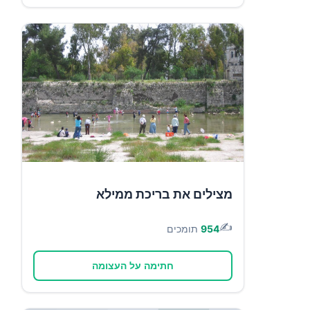
מצילים את בריכת ממילא
✍️
954
תומכים
חתימה על העצומה