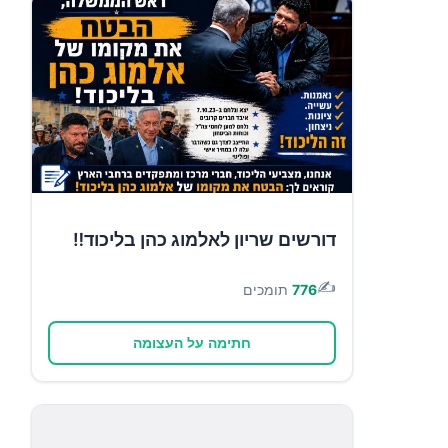
דורשים שריון לאלמוג כהן בליכוד‼️
✍️
776
תומכים
חתימה על העצומה