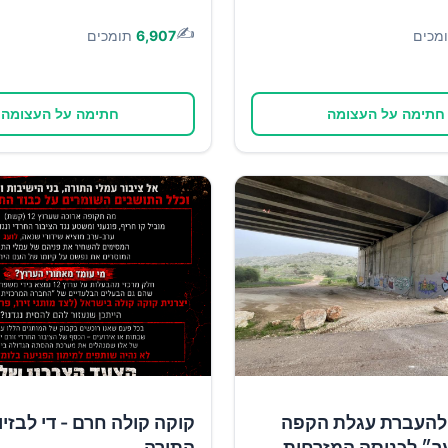
✍️
מכים
6,907
תומכים
חתימה על העצומה
חתימה על העצומה
להעברת עגלת הקפה
קוקה קולה חרם - די לבזיון
ר״ לכניסה המזרחית
התורה