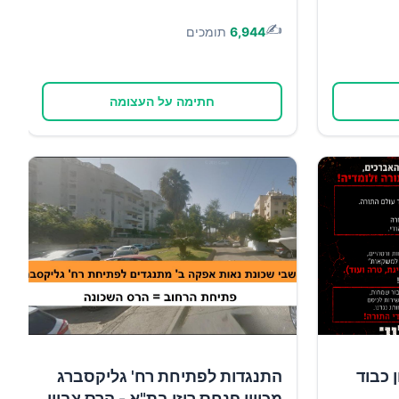
✍️
6,944
תומכים
חתימה על העצומה
 כבוד
התנגדות לפתיחת רח' גליקסברג
מכיוון פנחס רוזן בת"א - הרס צביון