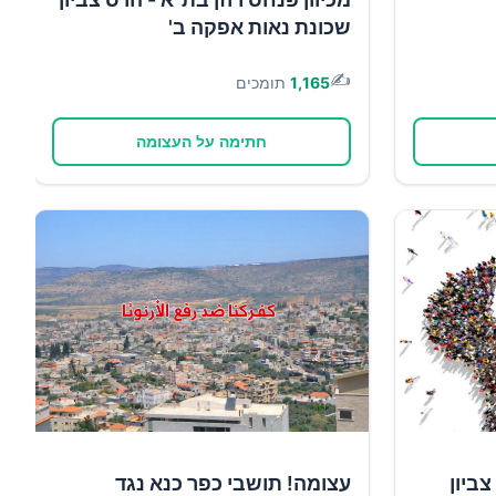
שכונת נאות אפקה ב'
✍️
1,165
תומכים
חתימה על העצומה
ביון
עצומה! תושבי כפר כנא נגד