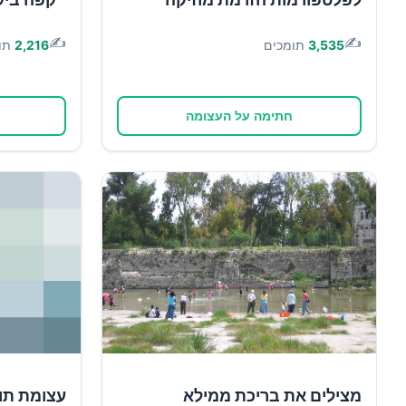
✍️
✍️
3,535
תומכים
2,216
תו
חתימה על העצומה
מצילים את בריכת ממילא
עצומת תו