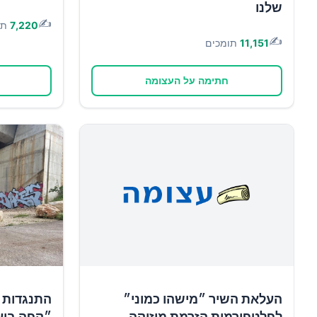
שלנו
✍️
7,220
תו
✍️
11,151
תומכים
חתימה על העצומה
העלאת השיר ״מישהו כמוני״
התנגדות 
לפלטפורמות הזרמת מוזיקה
״קפה ביע