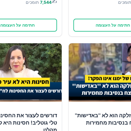
✍️
ומכים
7,544
תומכים
חתימה על העצומה
חתימה על העצומה
זלקה הוא לא ''באדישות''
דורשים לעצור את החסינו
 בנסיבות מחמירות
טלי גוטליב! חסינות היא ל
מקלט