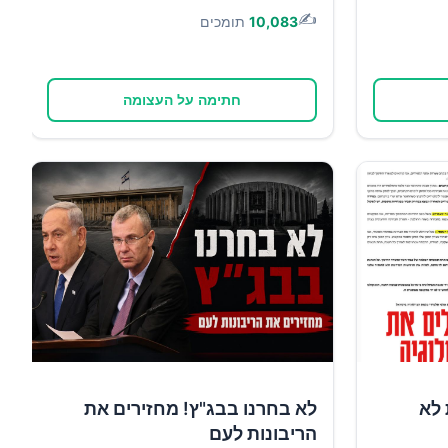
✍️
10,083
תומכים
חתימה על העצומה
 לא
לא בחרנו בבג"ץ! מחזירים את
הריבונות לעם