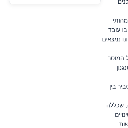
נים
מהותי
בו עובד
נו נמצאים
ל המוסר
גנון
יר בין
, שכללה
ויים
שות