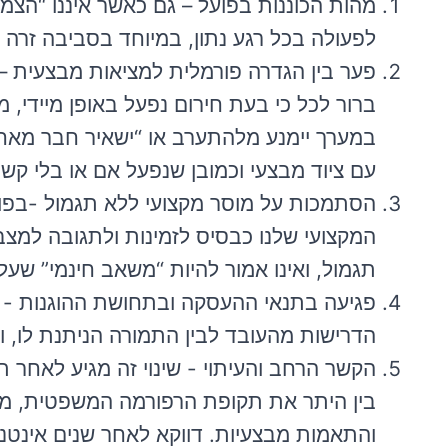
מהות הכוננות בפועל – גם כאשר איננו “הצמו
לפעולה בכל רגע נתון, במיוחד בסביבה זרה ו
פער בין הגדרה פורמלית למציאות מבצעית – ע
ברור לכל כי בעת חירום נפעל באופן מיידי, 
במערך יימנע מלהתערב או “ישאיר חבר מאחו
עם ציוד מבצעי וכמובן שנפעל אם או בלי קש
הסתמכות על מוסר מקצועי ללא תגמול -בפוע
המקצועי שלנו כבסיס לזמינות ולתגובה למצבי 
תגמול, ואינו אמור להיות “משאב חינמי” שעל
פגיעה בתנאי ההעסקה ובתחושת ההוגנות - של
הדרישות מהעובד לבין התמורה הניתנת לו, ו
הקשר הרחב והעיתוי - שינוי זה מגיע לאחר 
בין היתר את תקופת הרפורמה המשפטית, מלחמ
והתאמות מבצעיות. דווקא לאחר שנים אינטנס