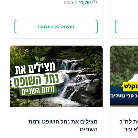
✍️
11,761
תומכים
חתימה על העצומה
ת לח"כ
מצילים את נחל השופט ורמת
א עיר
השניים