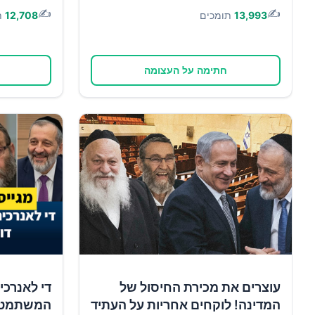
✍️
✍️
13,993
תומכים
12,708
ת
חתימה על העצומה
עוצרים את מכירת החיסול של
די לאנרכי
המדינה! לוקחים אחריות על העתיד
המשתמטים 