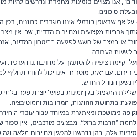
דים”, אנו מצויים בזמינות מתמדת ונדרשים להיות מוכ
בעלת סיכונים.
ל אף שבאופן פורמלי איננו מוגדרים ככוננים, בפן ה
מתוך אחריות מקצועית ומחויבות הדדית, שכן אין מצב 
ר” או במצב של חשש לפגיעה בביטחון המדינה, אנח
ר לשעות העבודה.
ל, קיימת ציפייה להסתמך על מחויבותנו הערכית וע
חירום. עם זאת, מוסר זה אינו יכול להוות תחליף למנ
יו נשען הנוהל החדש.
ילת התגמול בגין זמינות בפועל יוצרת פער בלתי סב
פוגעת בתחושת ההוגנות, המחויבות והמוטיבציה.
תקופה ממושכת ומאתגרת במיוחד עבור עובדי היחידה
ת “חרבות ברזל”, מבצעים מורכבים, ואין ספור שינ
יביות אלה, בהן נדרשנו להפגין מחויבות מלאה וגמי