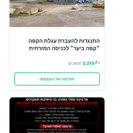
התנגדות להעברת עגלת הקפה
״קפה ביער״ לכניסה המזרחית
✍️
2,215
תומכים
חתימה על העצומה