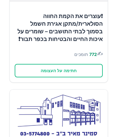
❗עוצרים את הקמת החווה
הסולארית/מתקן אגירת חשמל
בסמוך לבתי התושבים – שומרים על
איכות החיים והבטיחות בכפר תבור❗
✍️
772
תומכים
חתימה על העצומה