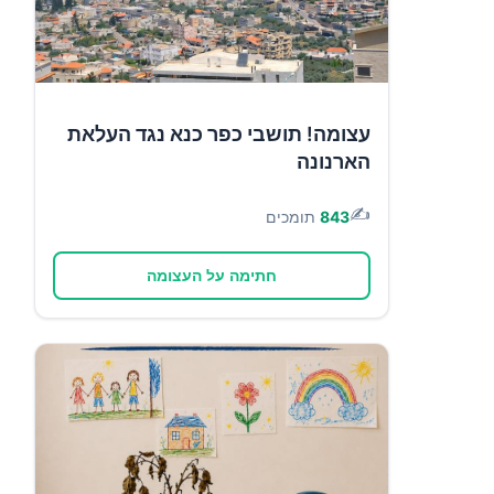
עצומה! תושבי כפר כנא נגד העלאת
הארנונה
✍️
843
תומכים
חתימה על העצומה