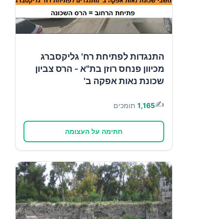
התנגדות לפתיחת רח' גליקסברג
מכיוון פנחס רוזן בת"א - הרס צביון
שכונת נאות אפקה ב'
✍️
1,165
תומכים
חתימה על העצומה