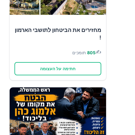
מחזירים את הביטחון לתושבי הארמון
!
✍️
805
תומכים
חתימה על העצומה