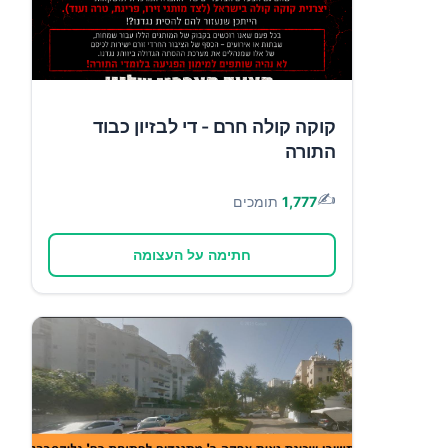
קוקה קולה חרם - די לבזיון כבוד
התורה
✍️
1,777
תומכים
חתימה על העצומה