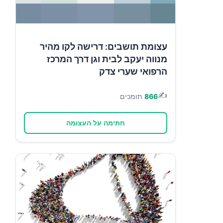
עצומת תושבים: דרישה לקו מהיר
מנווה יעקב לבית וגן דרך המרכז
הרפואי שערי צדק
✍️
866
תומכים
חתימה על העצומה