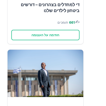
די למחדלים בצהרונים – דורשים
ביטחון לילדים שלנו
✍️
661
תומכים
חתימה על העצומה