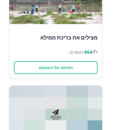
מצילים את בריכת ממילא
✍️
954
תומכים
חתימה על העצומה