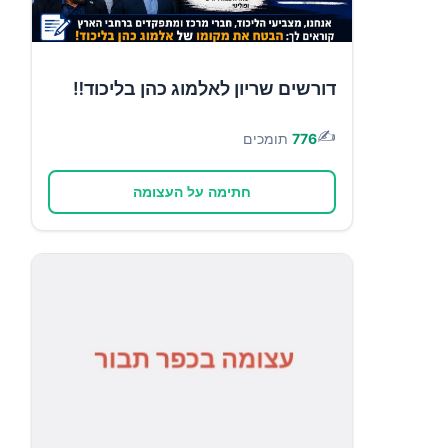
דורשים שריון לאלמוג כהן בליכוד‼️
✍️
776
תומכים
חתימה על העצומה