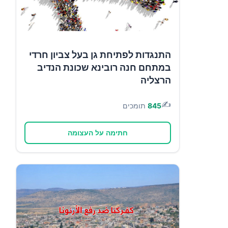
התנגדות לפתיחת גן בעל צביון חרדי
במתחם חנה רובינא שכונת הנדיב
הרצליה
✍️
845
תומכים
חתימה על העצומה