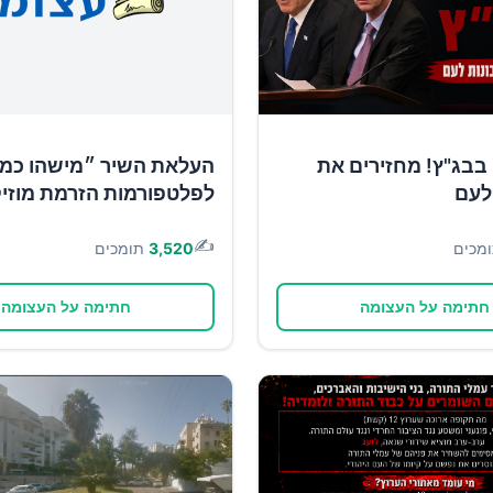
בבג"ץ! מחזירים את
העלאת השיר ״מישהו כמו
לעם
לפלטפורמות הזרמת מוזי
✍️
מכים
3,520
תומכים
חתימה על העצומה
חתימה על העצומה