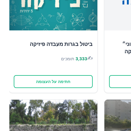
ני״
ביטול בגרות מעבדה פיזיקה
קה
✍️
3,333
תומכים
חתימה על העצומה