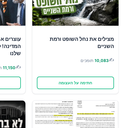
מצילים את נחל השופט ורמת
עוצרים א
השניים
המדינה! ל
שלנו
✍️
10,083
תומכים
✍️
11,150
ת
חתימה על העצומה