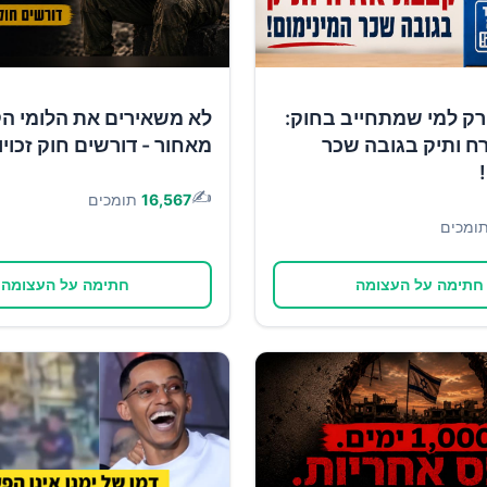
רק למי שמתחייב בחוק:
לא משאירים את הלומי ה
ח ותיק בגובה שכר
מאחור - דורשים חוק זכוי
✍️
16,567
תומכים
ומכים
חתימה על העצומה
חתימה על העצומה