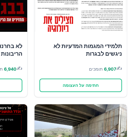
תלמידי המגמות המדעיות לא
לא בחרנו 
ניגשים לבגרות
הריבונות 
✍️
✍️
6,907
תומכים
6,940
תו
חתימה על העצומה