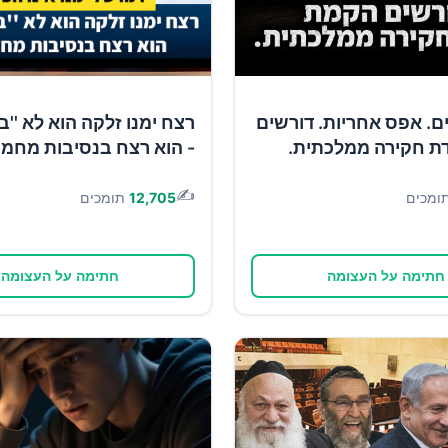
1 ימים. אפס אחריות. דורשים
רצח ימנו זלקה הוא לא ''ב
ת חקירה ממלכתית.
- הוא רצח בנסיבות מחמי
✍️
ומכים
12,705
תומכים
חתימה על העצומה
חתימה על העצומה