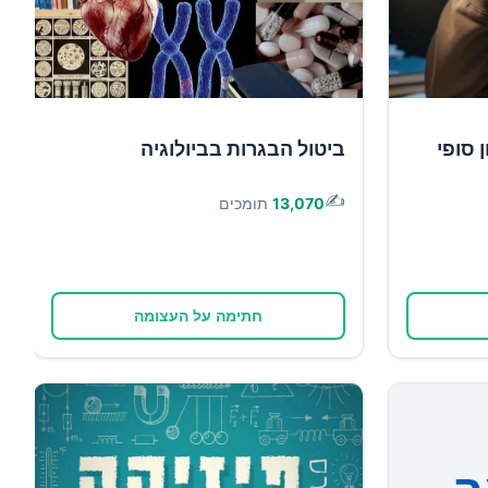
 סופי
ביטול הבגרות בביולוגיה
✍️
13,070
תומכים
חתימה על העצומה