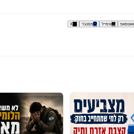
ואטסאפ
אימייל
מסנג'ר
X