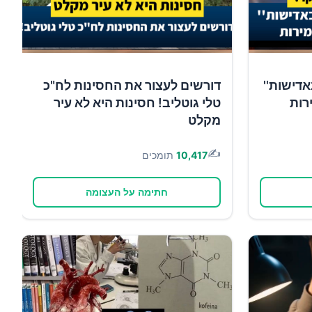
אדישות''
דורשים לעצור את החסינות לח"כ
רות
טלי גוטליב! חסינות היא לא עיר
מקלט
✍️
10,417
תומכים
חתימה על העצומה