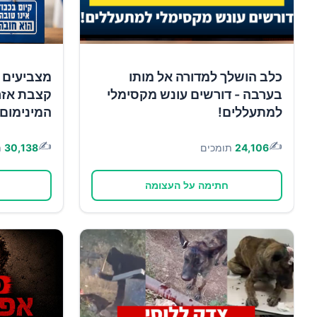
כלב הושלך למדורה אל מותו
מצביעים 
בערבה - דורשים עונש מקסימלי
קצבת אזר
למתעללים!
המינימום!
✍️
✍️
24,106
תומכים
30,138
ת
חתימה על העצומה