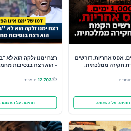
1 ימים. אפס אחריות. דורשים
רצח ימנו זלקה הוא לא ''ב
ת חקירה ממלכתית.
- הוא רצח בנסיבות מחמי
✍️
ומכים
12,703
תומכים
חתימה על העצומה
חתימה על העצומה