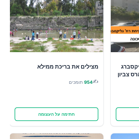
יקסברג
מצילים את בריכת ממילא
רס צביון
✍️
954
תומכים
חתימה על העצומה