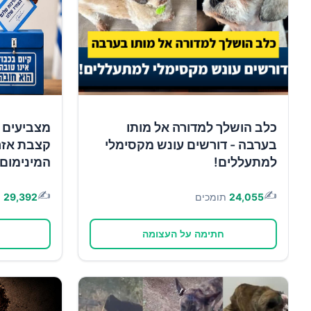
כלב הושלך למדורה אל מותו
מצביעים 
בערבה - דורשים עונש מקסימלי
קצבת אזר
למתעללים!
המינימום!
✍️
✍️
24,055
תומכים
29,392
ת
חתימה על העצומה