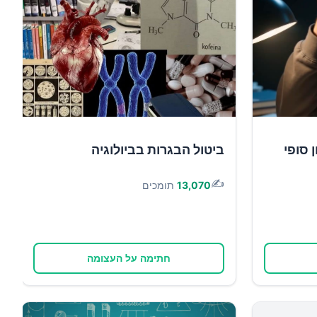
 סופי
ביטול הבגרות בביולוגיה
✍️
13,070
תומכים
חתימה על העצומה