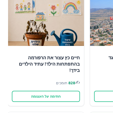
גד
חיים כץ עצור את הרפורמה
בהתפתחות הילד! עתיד הילדים
בידך!
✍️
828
תומכים
חתימה על העצומה