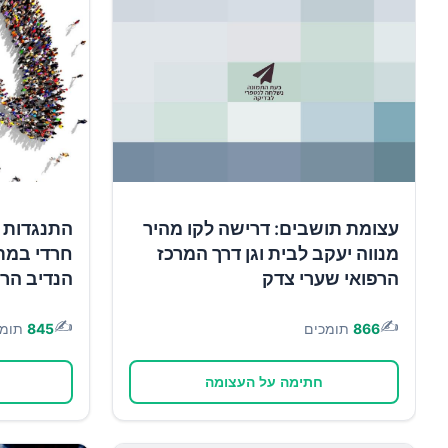
עצומת תושבים: דרישה לקו מהיר
התנגדות ל
מנווה יעקב לבית וגן דרך המרכז
חרדי במת
הרפואי שערי צדק
הנדיב הר
✍️
✍️
866
תומכים
845
תומכ
חתימה על העצומה