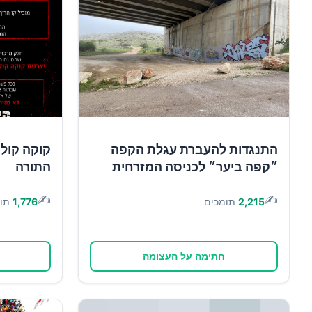
התנגדות להעברת עגלת הקפה
קוקה קולה 
״קפה ביער״ לכניסה המזרחית
התורה
✍️
✍️
2,215
תומכים
1,776
תו
חתימה על העצומה