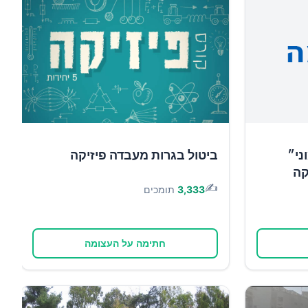
ני״
ביטול בגרות מעבדה פיזיקה
קה
✍️
3,333
תומכים
חתימה על העצומה