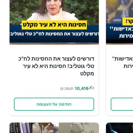
אדישות''
דורשים לעצור את החסינות לח"כ
רות
טלי גוטליב! חסינות היא לא עיר
מקלט
✍️
10,416
תומכים
חתימה על העצומה