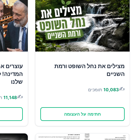
מצילים את נחל השופט ורמת
עוצרים א
השניים
המדינה! ל
שלנו
✍️
10,083
תומכים
✍️
11,148
ת
חתימה על העצומה