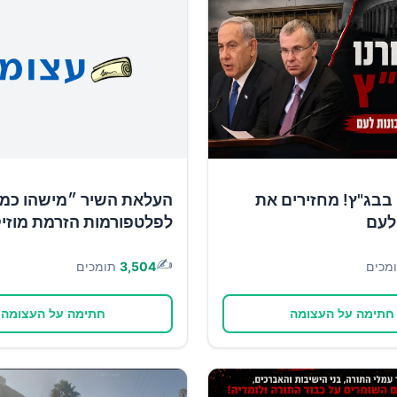
בבג"ץ! מחזירים את
העלאת השיר ״מישהו כמו
לעם
לפלטפורמות הזרמת מוזי
✍️
מכים
3,504
תומכים
חתימה על העצומה
חתימה על העצומה