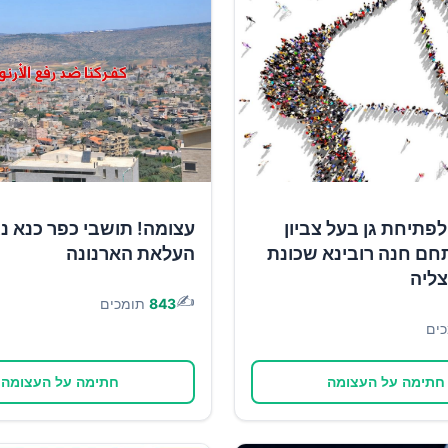
פתיחת גן בעל צביון
עצומה! תושבי כפר כנא נ
חם חנה רובינא שכונת
העלאת הארנונה
צליה
✍️
843
תומכים
ים
חתימה על העצומה
חתימה על העצומה