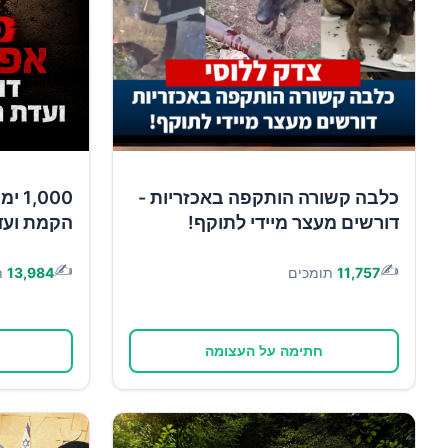
כלבה קשורה הותקפה באכזריות -
,000
דורשים מעצר מיידי לתוקף!
הקמת ועד
✍️
✍️
11,757
תומכים
13,984
ת
חתימה על העצומה