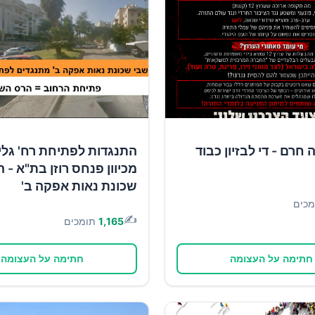
חרם - די לבזיון כבוד
התנגדות לפתיחת רח' גל
מכיוון פנחס רוזן בת"א - ה
שכונת נאות אפקה ב'
מכים
✍️
1,165
תומכים
חתימה על העצומה
חתימה על העצומה