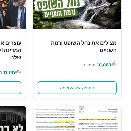
מצילים את נחל השופט ורמת
עוצרים א
השניים
המדינה! ל
שלנו
✍️
10,083
תומכים
✍️
11,149
ת
חתימה על העצומה