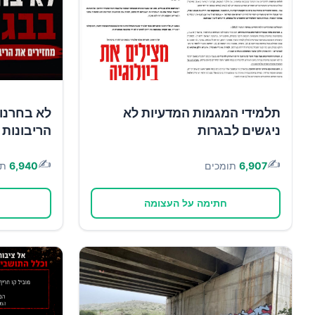
תלמידי המגמות המדעיות לא
לא בחרנו 
ניגשים לבגרות
הריבונות 
✍️
✍️
6,907
תומכים
6,940
תו
חתימה על העצומה