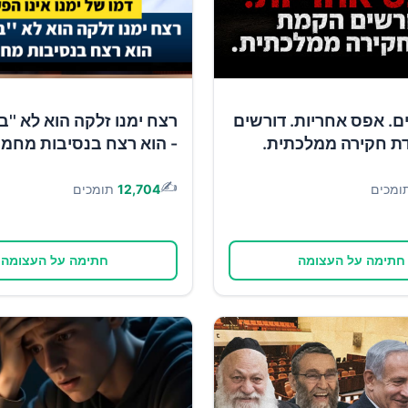
1 ימים. אפס אחריות. דורשים
רצח ימנו זלקה הוא לא ''ב
ת חקירה ממלכתית.
- הוא רצח בנסיבות מחמי
✍️
ומכים
12,704
תומכים
חתימה על העצומה
חתימה על העצומה