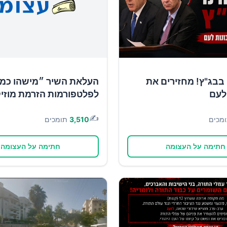
בבג"ץ! מחזירים את
העלאת השיר ״מישהו כמו
לעם
לפלטפורמות הזרמת מוזי
✍️
מכים
3,510
תומכים
חתימה על העצומה
חתימה על העצומה