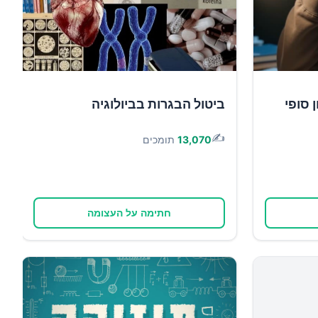
 סופי
ביטול הבגרות בביולוגיה
✍️
13,070
תומכים
חתימה על העצומה