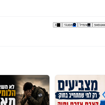
ואטסאפ
אימייל
מסנג'ר
X