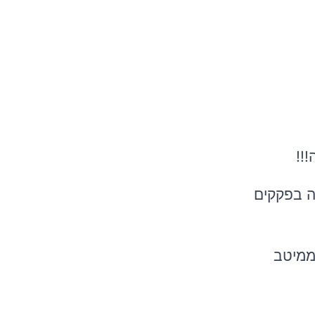
 את כביש 6 ולהציף את המדינה בפקקים
ומשלמים ממיטב