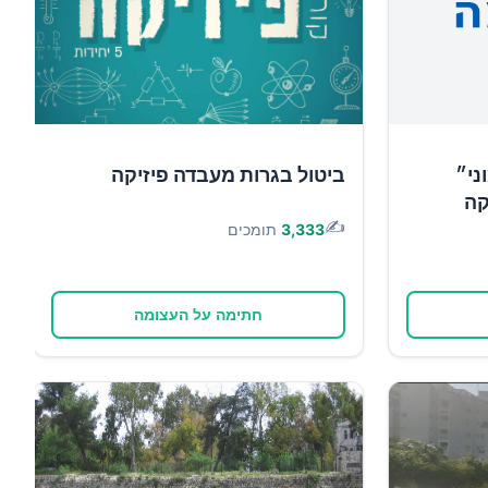
ני״
ביטול בגרות מעבדה פיזיקה
קה
✍️
3,333
תומכים
חתימה על העצומה