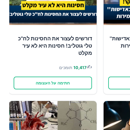
אדישות''
דורשים לעצור את החסינות לח"כ
רות
טלי גוטליב! חסינות היא לא עיר
מקלט
✍️
10,417
תומכים
חתימה על העצומה