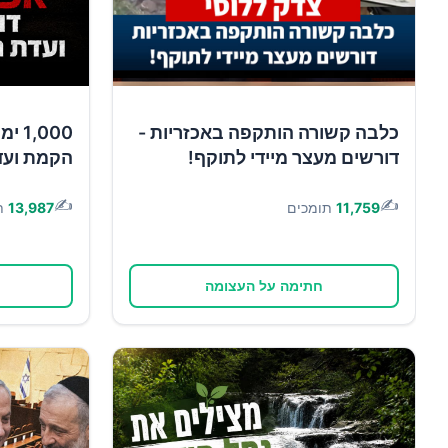
כלבה קשורה הותקפה באכזריות -
,000
דורשים מעצר מיידי לתוקף!
הקמת ועד
✍️
✍️
11,759
תומכים
13,987
ת
חתימה על העצומה