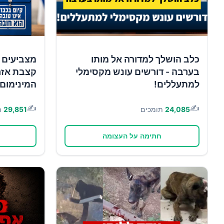
כלב הושלך למדורה אל מותו
מצביעים 
בערבה - דורשים עונש מקסימלי
קצבת אזר
למתעללים!
המינימום!
✍️
✍️
24,085
תומכים
29,851
ת
חתימה על העצומה