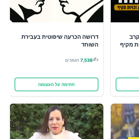
קרב
דרושה הכרעה שיפוטית בעבירת
ות מקיף
השוחד
✍️
7,538
תומכים
חתימה על העצומה