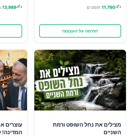
✍️
✍️
11,760
תומכים
13,989
ת
חתימה על העצומה
מצילים את נחל השופט ורמת
עוצרים א
השניים
המדינה! ל