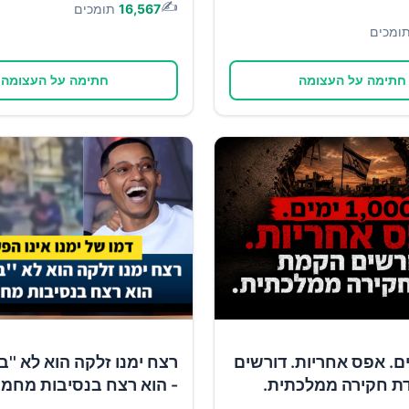
✍️
16,567
תומכים
ומכים
חתימה על העצומה
חתימה על העצומה
1 ימים. אפס אחריות. דורשים
רצח ימנו זלקה הוא לא ''ב
ת חקירה ממלכתית.
- הוא רצח בנסיבות מחמי