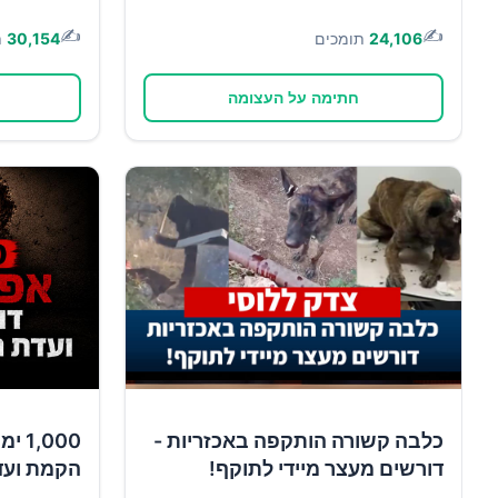
✍️
✍️
24,106
תומכים
30,154
ת
חתימה על העצומה
כלבה קשורה הותקפה באכזריות -
,000
דורשים מעצר מיידי לתוקף!
הקמת ועד