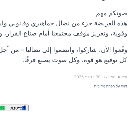
صوتكم مهم.
هذه العريضة جزء من نضال جماهيري وقانوني واسع
وقوية، وتعزيز موقف مجتمعنا أمام صناع القرار، 
وقّعوا الآن، شاركوا، وانضموا إلى نضالنا – من 
كل توقيع هو قوة، وكل صوت يصنع فرقًا.
עצומה נוצרה ב-
30 במרץ 2026
דווח על הפרת מדיניות
פייסבוק
ו