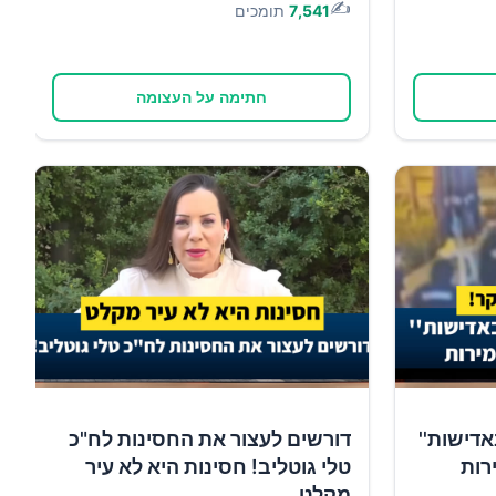
✍️
7,541
תומכים
חתימה על העצומה
אדישות''
דורשים לעצור את החסינות לח"כ
רות
טלי גוטליב! חסינות היא לא עיר
מקלט