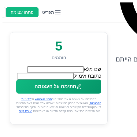
תפריט
פתחו עצומה
ה
5
חותמים
ם הייתם
שם מלא
כתובת אימייל
חתימה על העצומה
בחתימה על עצומה זו אני מסכים ל
תנאי השימוש
ול
מדיניות
הפרטיות
, ומאשר כי כחלק מהשירות יישלחו אליי מעת לעת הודעות
דיוור/קמפיינים הקשורים לעצומה ולנושאים דומים. הינך יכול לבטל
את הרישום בכל עת, בעת קבלת הדיוור או באמצעות
יצירת קשר
.