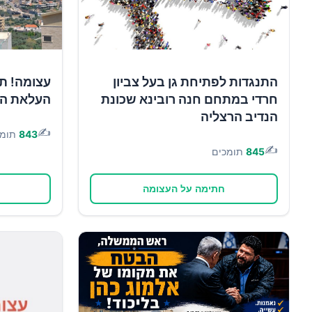
התנגדות לפתיחת גן בעל צביון
עצומה! תו
חרדי במתחם חנה רובינא שכונת
העלאת הא
הנדיב הרצליה
✍️
843
תומכ
✍️
845
תומכים
חתימה על העצומה