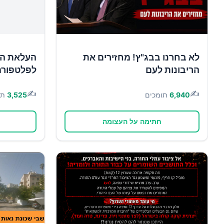
לא בחרנו בבג"ץ! מחזירים את
העלאת הש
הריבונות לעם
לפלטפורמ
✍️
✍️
6,940
תומכים
3,525
תו
חתימה על העצומה