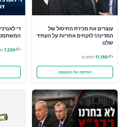
עוצרים את מכירת החיסול של
די לאנרכי
המדינה! לוקחים אחריות על העתיד
המשתמטים 
שלנו
✍️
7,220
תו
✍️
11,150
תומכים
חתימה על העצומה