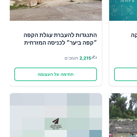
קה
התנגדות להעברת עגלת הקפה
״קפה ביער״ לכניסה המזרחית
✍️
2,215
תומכים
חתימה על העצומה