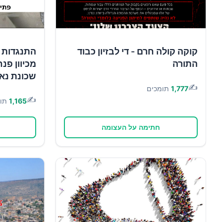
קוקה קולה חרם - די לבזיון כבוד
התנגדות 
התורה
מכיוון פנח
שכונת נא
✍️
1,777
תומכים
✍️
1,165
תו
חתימה על העצומה