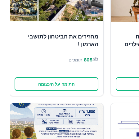
ה
מחזירים את הביטחון לתושבי
ילדים
הארמון !
✍️
805
תומכים
חתימה על העצומה