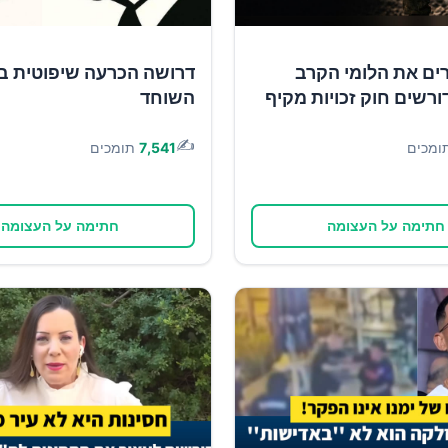
ים את הלומי הקרב
דרושה הכרעה שיפוטית ב
ורשים חוק זכויות מקיף
השוחד
✍️
ומכים
7,541
תומכים
חתימה על העצומה
חתימה על העצומה