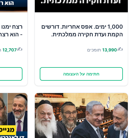
1,000 ימים. אפס אחריות. דורשים
רצח ימנו 
הקמת ועדת חקירה ממלכתית.
- הוא רצח
✍️
✍️
13,990
תומכים
12,707
ת
חתימה על העצומה