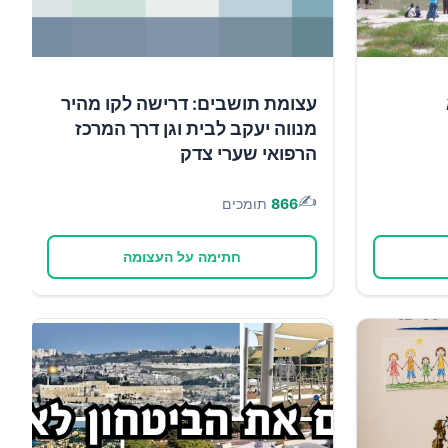
עצומת תושבים: דרישה לקו מהיר
מנווה יעקב לבית וגן דרך המרכז
הרפואי שערי צדק
✍️
866
תומכים
חתימה על העצומה