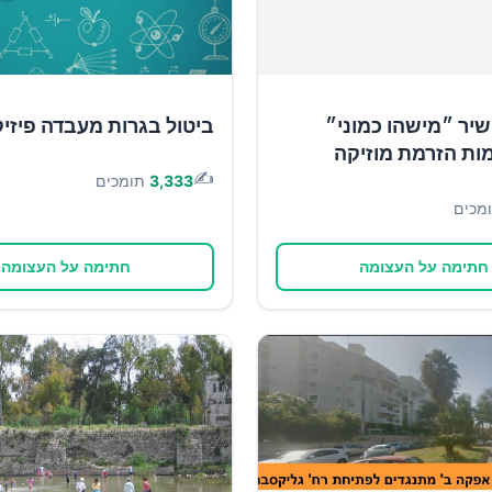
יר ״מישהו כמוני״
ביטול בגרות מעבדה פיזי
ות הזרמת מוזיקה
✍️
3,333
תומכים
מכים
חתימה על העצומה
חתימה על העצומה