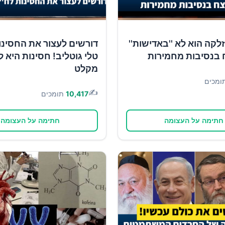
זלקה הוא לא ''באדישות''
דורשים לעצור את החסינו
 בנסיבות מחמירות
טלי גוטליב! חסינות היא ל
מקלט
ומכים
✍️
10,417
תומכים
חתימה על העצומה
חתימה על העצומה