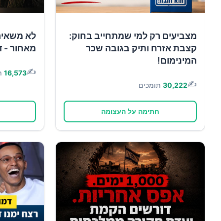
מצביעים רק למי שמתחייב בחוק:
לא משאיר
קצבת אזרח ותיק בגובה שכר
מאחור - ד
המינימום!
✍️
16,573
ת
✍️
30,222
תומכים
חתימה על העצומה