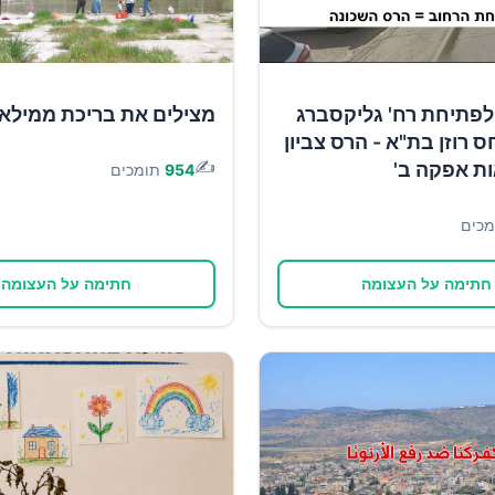
לפתיחת רח' גליקסברג
מצילים את בריכת ממילא
ס רוזן בת"א - הרס צביון
✍️
ות אפקה ב'
954
תומכים
מכים
חתימה על העצומה
חתימה על העצומה