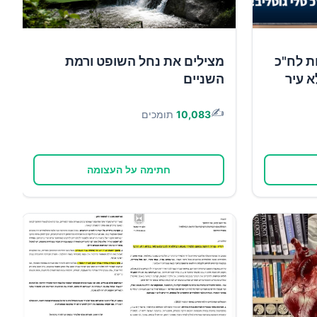
ת לח"כ
מצילים את נחל השופט ורמת
א עיר
השניים
✍️
10,083
תומכים
חתימה על העצומה