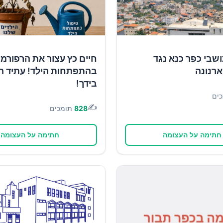
שבי כפר כנא נגד
חיים כץ עצור את הרפורמ
רנונה
בהתפתחות הילד! עתיד ה
בידך!
ים
✍️
828
תומכים
חתימה על העצומה
חתימה על העצומה