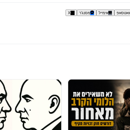
ואטסאפ
אימייל
מסנג'ר
X