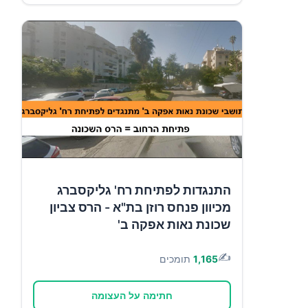
התנגדות לפתיחת רח' גליקסברג
מכיוון פנחס רוזן בת"א - הרס צביון
שכונת נאות אפקה ב'
✍️
1,165
תומכים
חתימה על העצומה