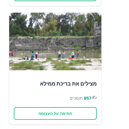
מצילים את בריכת ממילא
✍️
957
תומכים
חתימה על העצומה