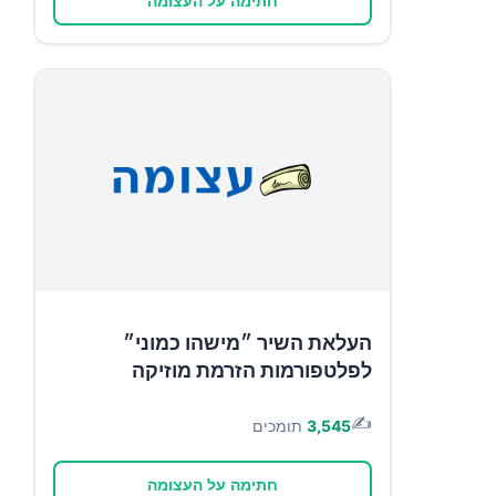
חתימה על העצומה
העלאת השיר ״מישהו כמוני״
לפלטפורמות הזרמת מוזיקה
✍️
3,545
תומכים
חתימה על העצומה