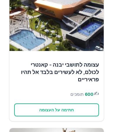
עצומה לתושבי יבנה - קאנטרי
לכולם, לא לעשירים בלבד אל תהיו
פראיריים
✍️
600
תומכים
חתימה על העצומה