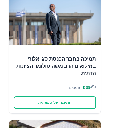
תמיכה בחבר הכנסת סגן אלוף
במילואים הרב משה סולומון הציונות
הדתית
✍️
639
תומכים
חתימה על העצומה