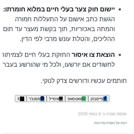
יישום חוק צער בעלי חיים במלוא חומרתו:
הגשת כתב אישום על התעללות חמורה
והמתה באכזריות, תוך בקשת מעצר עד תום
ההליכים, והטלת עונש מרבי לפי הדין.
הוצאת צו איסור
החזקת בעלי חיים לצמיתות
לחשודים אם יורשעו, ולכל מי שהורשע בעבר.
חותמים עכשיו ודורשים צדק לנוקי.
פייסבוק
וואטסאפ
אימייל
מסנג'ר
X
עצומה נוצרה ב-
9 במאי 2026
דווח על הפרת מדיניות