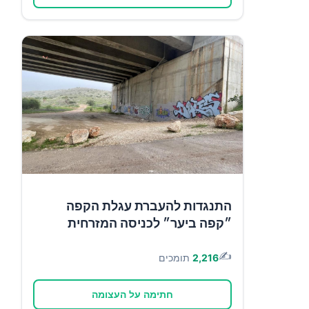
התנגדות להעברת עגלת הקפה
״קפה ביער״ לכניסה המזרחית
✍️
2,216
תומכים
חתימה על העצומה