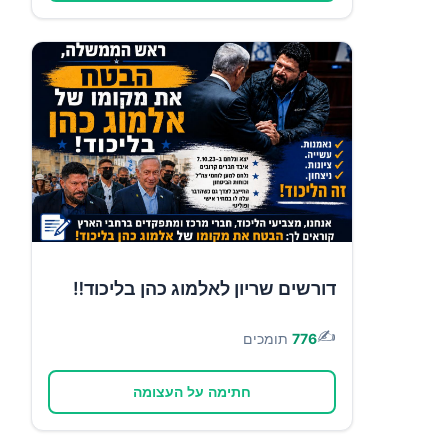
דורשים שריון לאלמוג כהן בליכוד‼️
✍️
776
תומכים
חתימה על העצומה