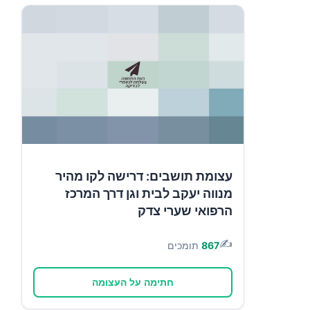
עצומת תושבים: דרישה לקו מהיר
מנווה יעקב לבית וגן דרך המרכז
הרפואי שערי צדק
✍️
867
תומכים
חתימה על העצומה