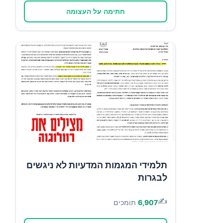
חתימה על העצומה
תלמידי המגמות המדעיות לא ניגשים
לבגרות
✍️
6,907
תומכים