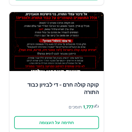
קוקה קולה חרם - די לבזיון כבוד
התורה
✍️
1,777
תומכים
חתימה על העצומה