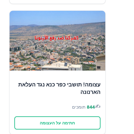
עצומה! תושבי כפר כנא נגד העלאת
הארנונה
✍️
844
תומכים
חתימה על העצומה