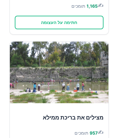
✍️
1,165
תומכים
חתימה על העצומה
מצילים את בריכת ממילא
✍️
957
תומכים