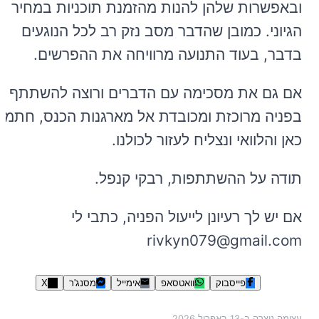
ובאפשרות שלהן להנות מהזמנת תוכניות במחיר
הגיוני. כמובן שהדבר מסב נזק רב לכל הנוגעים
בדבר, בעוד התנועה מרוויחה את ההפרשים.
אם גם את מסכימה עם הדברים ורוצה להשתתף
בפניה מרוכזת ומכובדת אל מארגנות הכנס, חתמי
כאן והלוואי ונצליח לעזור לכולנו.
תודה על ההשתתפות, רבקי קנפל.
אם יש לך רעיונן לייעול הפניה, כתבי לי
rivkyn079@gmail.com
פייסבוק
וואטסאפ
אימייל
מסנג'ר
X
עצומה נוצרה ב-
13 באפריל 2026