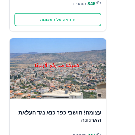
✍️
845
תומכים
חתימה על העצומה
עצומה! תושבי כפר כנא נגד העלאת
הארנונה
✍️