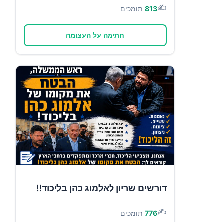
✍️
813
תומכים
חתימה על העצומה
דורשים שריון לאלמוג כהן בליכוד‼️
✍️
776
תומכים