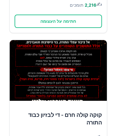
✍️
2,216
תומכים
חתימה על העצומה
קוקה קולה חרם - די לבזיון כבוד
התורה