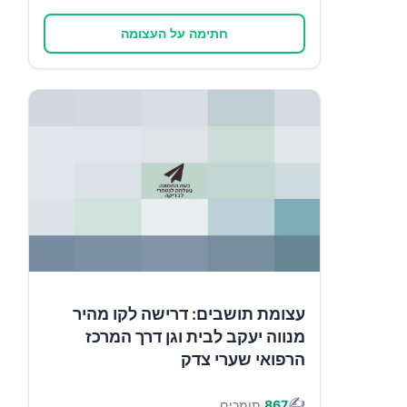
חתימה על העצומה
עצומת תושבים: דרישה לקו מהיר
מנווה יעקב לבית וגן דרך המרכז
הרפואי שערי צדק
✍️
867
תומכים