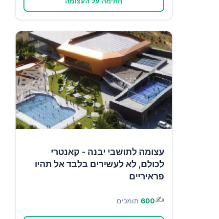
חתימה על העצומה
עצומה לתושבי יבנה - קאנטרי
לכולם, לא לעשירים בלבד אל תהיו
פראיריים
✍️
600
תומכים