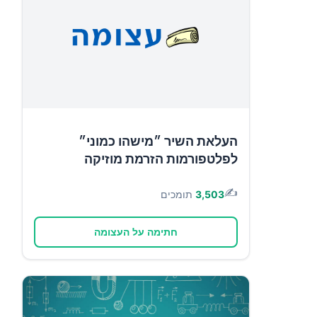
העלאת השיר ״מישהו כמוני״
לפלטפורמות הזרמת מוזיקה
✍️
3,503
תומכים
חתימה על העצומה