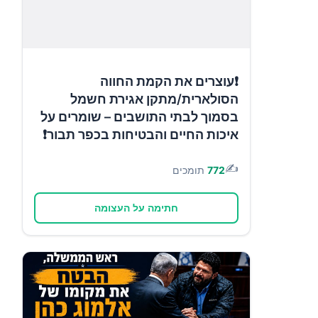
❗עוצרים את הקמת החווה
הסולארית/מתקן אגירת חשמל
בסמוך לבתי התושבים – שומרים על
איכות החיים והבטיחות בכפר תבור❗
✍️
772
תומכים
חתימה על העצומה