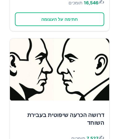
✍️
16,546
תומכים
חתימה על העצומה
דרושה הכרעה שיפוטית בעבירת
השוחד
✍️
7,527
תומכים