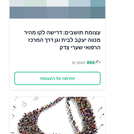
עצומת תושבים: דרישה לקו מהיר
מנווה יעקב לבית וגן דרך המרכז
הרפואי שערי צדק
✍️
866
תומכים
חתימה על העצומה