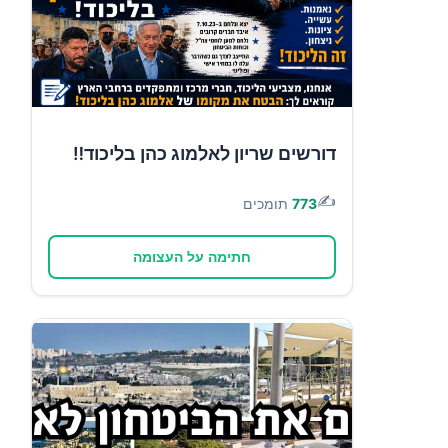
דורשים שריון לאלמוג כהן בליכוד‼️
✍️
773
תומכים
חתימה על העצומה