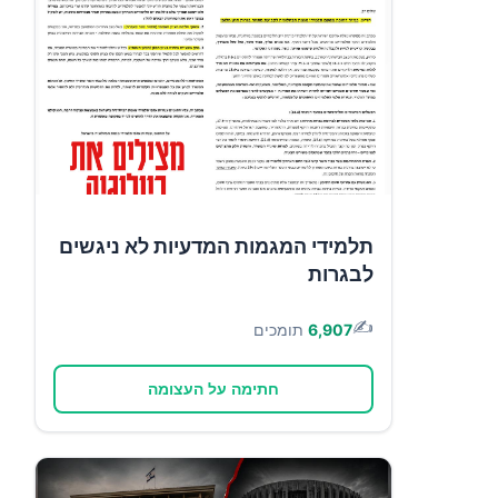
תלמידי המגמות המדעיות לא ניגשים
לבגרות
✍️
6,907
תומכים
חתימה על העצומה