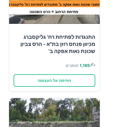
התנגדות לפתיחת רח' גליקסברג
מכיוון פנחס רוזן בת"א - הרס צביון
שכונת נאות אפקה ב'
✍️
1,165
תומכים
חתימה על העצומה