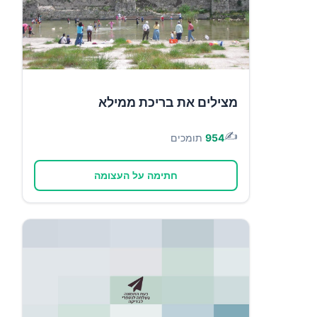
מצילים את בריכת ממילא
✍️
954
תומכים
חתימה על העצומה