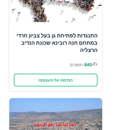
התנגדות לפתיחת גן בעל צביון חרדי
במתחם חנה רובינא שכונת הנדיב
הרצליה
✍️
845
תומכים
חתימה על העצומה