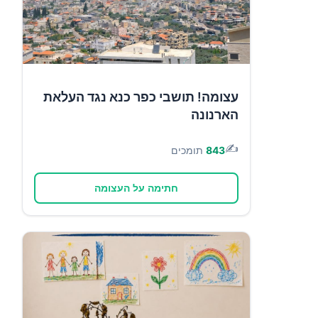
עצומה! תושבי כפר כנא נגד העלאת
הארנונה
✍️
843
תומכים
חתימה על העצומה