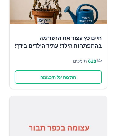
חיים כץ עצור את הרפורמה
בהתפתחות הילד! עתיד הילדים בידך!
✍️
828
תומכים
חתימה על העצומה