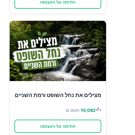
חתימה על העצומה
מצילים את נחל השופט ורמת השניים
✍️
10,082
תומכים
חתימה על העצומה