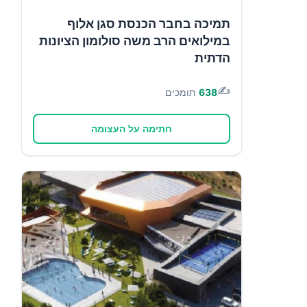
תמיכה בחבר הכנסת סגן אלוף
במילואים הרב משה סולומון הציונות
הדתית
✍️
638
תומכים
חתימה על העצומה