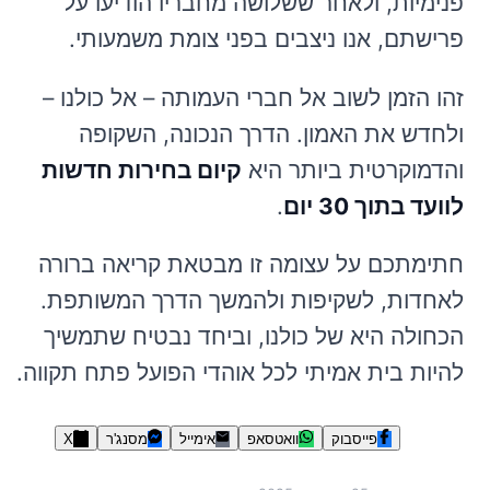
פנימיות, ולאחר ששלושה מחבריו הודיעו על
פרישתם, אנו ניצבים בפני צומת משמעותי.
זהו הזמן לשוב אל חברי העמותה – אל כולנו –
ולחדש את האמון. הדרך הנכונה, השקופה
והדמוקרטית ביותר היא
קיום בחירות חדשות
לוועד בתוך 30 יום
.
חתימתכם על עצומה זו מבטאת קריאה ברורה
לאחדות, לשקיפות ולהמשך הדרך המשותפת.
הכחולה היא של כולנו, וביחד נבטיח שתמשיך
להיות בית אמיתי לכל אוהדי הפועל פתח תקווה.
פייסבוק
וואטסאפ
אימייל
מסנג'ר
X