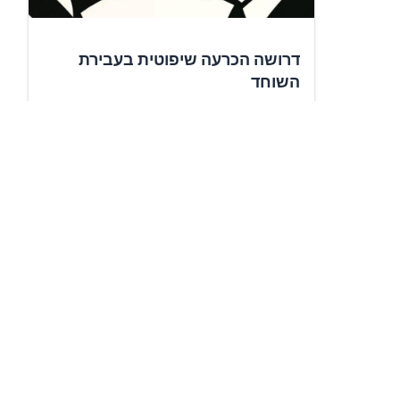
דרושה הכרעה שיפוטית בעבירת
השוחד
✍️
7,544
תומכים
חתימה על העצומה